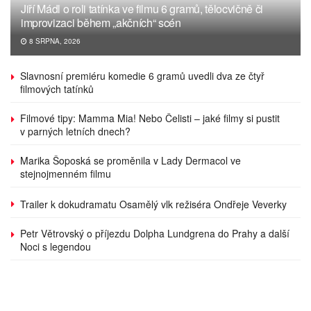
Jiří Mádl o roli tatínka ve filmu 6 gramů, tělocvičně či
improvizaci během „akčních“ scén
8 SRPNA, 2026
Slavnosní premiéru komedie 6 gramů uvedli dva ze čtyř
filmových tatínků
Filmové tipy: Mamma Mia! Nebo Čelisti – jaké filmy si pustit
v parných letních dnech?
Marika Šoposká se proměnila v Lady Dermacol ve
stejnojmenném filmu
Trailer k dokudramatu Osamělý vlk režiséra Ondřeje Veverky
Petr Větrovský o příjezdu Dolpha Lundgrena do Prahy a další
Noci s legendou