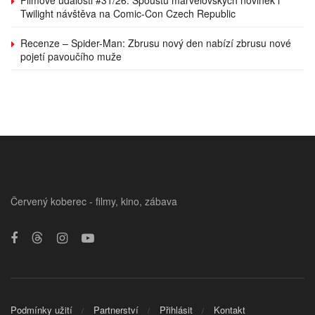
Twilight návštěva na Comic-Con Czech Republic
Recenze – Spider-Man: Zbrusu nový den nabízí zbrusu nové
pojetí pavoučího muže
Červený koberec - filmy, kino, zábava
Podmínky užití
Partnerství
Přihlásit
Kontakt