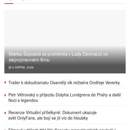
Marika Šoposká se proměnila v Lady Dermacol ve
stejnojmenném filmu
6 SRPNA, 2026
Trailer k dokudramatu Osamělý vlk režiséra Ondřeje Veverky
Petr Větrovský o příjezdu Dolpha Lundgrena do Prahy a další
Noci s legendou
Recenze Virtuální přítelkyně: Dokument ukazuje
svět OnlyFans, ale bojí se jít víc do hloubky
Filmové události #31/26: Spoustu marvelovských novinek i