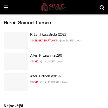
Herci:
Samuel Larsen
Krásná katastrofa (2023)
OD
ELIŠKA BARTLOVÁ
26 DUBNA, 2023
After: Přiznání (2020)
OD
VK
14 ÚNORA, 2020
After: Polibek (2019)
OD
VK
14 LISTOPADU, 2018
Nejnovější