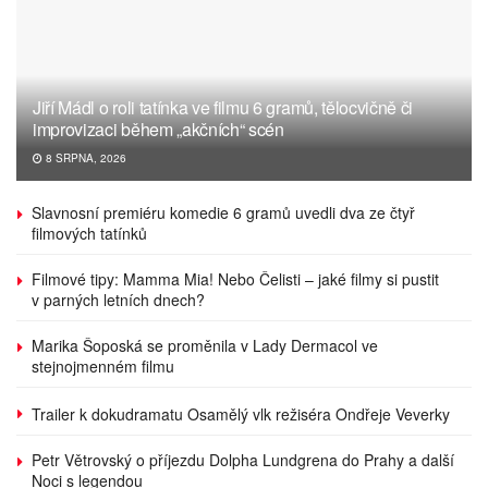
Jiří Mádl o roli tatínka ve filmu 6 gramů, tělocvičně či
improvizaci během „akčních“ scén
8 SRPNA, 2026
Slavnosní premiéru komedie 6 gramů uvedli dva ze čtyř
filmových tatínků
Filmové tipy: Mamma Mia! Nebo Čelisti – jaké filmy si pustit
v parných letních dnech?
Marika Šoposká se proměnila v Lady Dermacol ve
stejnojmenném filmu
Trailer k dokudramatu Osamělý vlk režiséra Ondřeje Veverky
Petr Větrovský o příjezdu Dolpha Lundgrena do Prahy a další
Noci s legendou