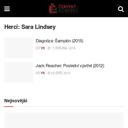
Herci:
Sara Lindsey
Diagnóza: Šampión (2015)
OD
VK
11 BŘEZNA, 2016
Jack Reacher: Poslední výstřel (2012)
OD
VK
22 ZÁŘÍ, 2012
Nejnovější