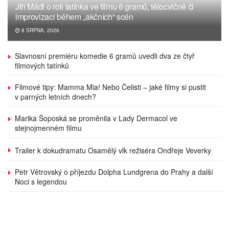
Jiří Mádl o roli tatínka ve filmu 6 gramů, tělocvičně či
improvizaci během „akčních“ scén
8 SRPNA, 2026
Slavnosní premiéru komedie 6 gramů uvedli dva ze čtyř
filmových tatínků
Filmové tipy: Mamma Mia! Nebo Čelisti – jaké filmy si pustit
v parných letních dnech?
Marika Šoposká se proměnila v Lady Dermacol ve
stejnojmenném filmu
Trailer k dokudramatu Osamělý vlk režiséra Ondřeje Veverky
Petr Větrovský o příjezdu Dolpha Lundgrena do Prahy a další
Noci s legendou