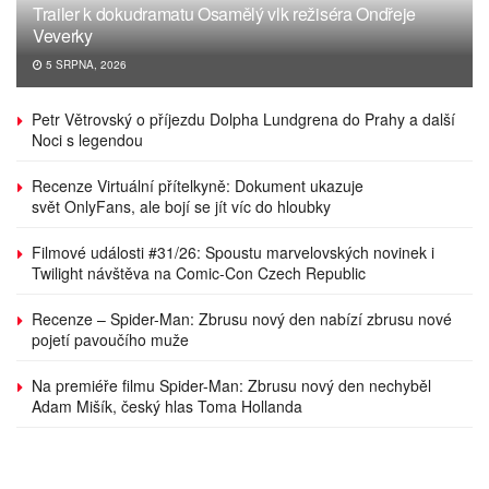
Trailer k dokudramatu Osamělý vlk režiséra Ondřeje
Veverky
5 SRPNA, 2026
Petr Větrovský o příjezdu Dolpha Lundgrena do Prahy a další
Noci s legendou
Recenze Virtuální přítelkyně: Dokument ukazuje
svět OnlyFans, ale bojí se jít víc do hloubky
Filmové události #31/26: Spoustu marvelovských novinek i
Twilight návštěva na Comic-Con Czech Republic
Recenze – Spider-Man: Zbrusu nový den nabízí zbrusu nové
pojetí pavoučího muže
Na premiéře filmu Spider-Man: Zbrusu nový den nechyběl
Adam Mišík, český hlas Toma Hollanda