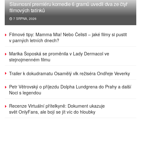
Slavnosní premiéru komedie 6 gramů uvedli dva ze čtyř
filmových tatínků
7 SRPNA, 2026
Filmové tipy: Mamma Mia! Nebo Čelisti – jaké filmy si pustit
v parných letních dnech?
Marika Šoposká se proměnila v Lady Dermacol ve
stejnojmenném filmu
Trailer k dokudramatu Osamělý vlk režiséra Ondřeje Veverky
Petr Větrovský o příjezdu Dolpha Lundgrena do Prahy a další
Noci s legendou
Recenze Virtuální přítelkyně: Dokument ukazuje
svět OnlyFans, ale bojí se jít víc do hloubky