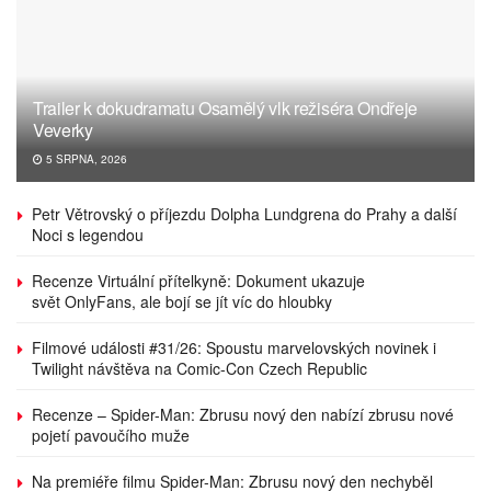
Trailer k dokudramatu Osamělý vlk režiséra Ondřeje
Veverky
5 SRPNA, 2026
Petr Větrovský o příjezdu Dolpha Lundgrena do Prahy a další
Noci s legendou
Recenze Virtuální přítelkyně: Dokument ukazuje
svět OnlyFans, ale bojí se jít víc do hloubky
Filmové události #31/26: Spoustu marvelovských novinek i
Twilight návštěva na Comic-Con Czech Republic
Recenze – Spider-Man: Zbrusu nový den nabízí zbrusu nové
pojetí pavoučího muže
Na premiéře filmu Spider-Man: Zbrusu nový den nechyběl