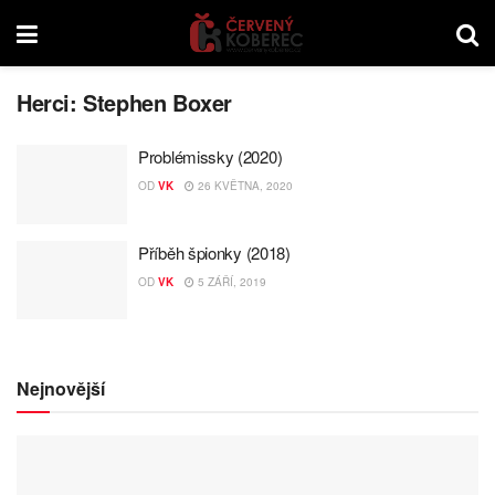
Herci:
Stephen Boxer
Problémissky (2020)
OD
VK
26 KVĚTNA, 2020
Příběh špionky (2018)
OD
VK
5 ZÁŘÍ, 2019
Nejnovější