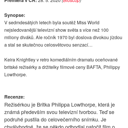
Premiéra v ČR:
28. 5. 2020
(
Bioscop
)
Synopse:
V sedmdesátých letech byla soutěž Miss World
nejsledovanější televizní show světa s více než 100
miliony diváků. Ale ročník 1970 byl doslova divokou jízdou
a stal se skutečnou celosvětovou senzací…
Keira Knightley v retro komediálním dramatu oceňované
britské režisérky a držitelky filmové ceny BAFTA, Philippy
Lowthorpe.
Recenze:
Režisérkou je Britka Philippa Lowthorpe, která je
známá především svou televizní tvorbou. Teď se
podruhé pustila do celovečerního snímku. Je
chvályhodné, že se někdo odhodlal natočit film o