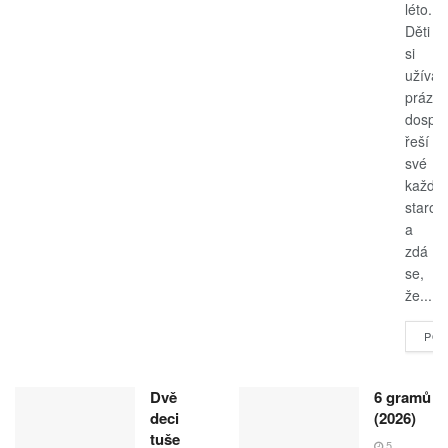
léto.
Děti
si
užívají
prázdn
dospěl
řeší
své
každo
starost
a
zdá
se,
že...
POK
Dvě
6 gramů
deci
(2026)
tuše
5