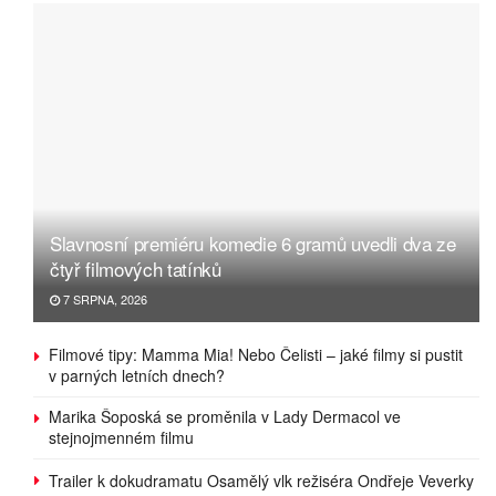
Slavnosní premiéru komedie 6 gramů uvedli dva ze
čtyř filmových tatínků
7 SRPNA, 2026
Filmové tipy: Mamma Mia! Nebo Čelisti – jaké filmy si pustit
v parných letních dnech?
Marika Šoposká se proměnila v Lady Dermacol ve
stejnojmenném filmu
Trailer k dokudramatu Osamělý vlk režiséra Ondřeje Veverky