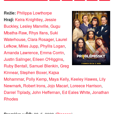
Režie:
Philippa Lowthorpe
Hrají:
Keira Knightley
,
Jessie
Buckley
,
Lesley Manville
,
Gugu
Mbatha-Raw
,
Rhys Ifans
,
Suki
Waterhouse
,
Clara Rosager
,
Laurel
Lefkow
,
Miles Jupp
,
Phyllis Logan
,
Amanda Lawrence
,
Emma Corrin
,
Justin Salinger
,
Eileen O'Higgins
,
Ruby Bentall
,
Samuel Blenkin
,
Greg
Kinnear
,
Stephen Boxer
,
Kajsa
Mohammar
,
Polly Kemp
,
Maya Kelly
,
Keeley Hawes
,
Lily
Newmark
,
Robert Irons
,
Jojo Macari
,
Loreece Harrison
,
Daniel Tiplady
,
John Heffernan
,
Ed Eales White
,
Jonathan
Rhodes