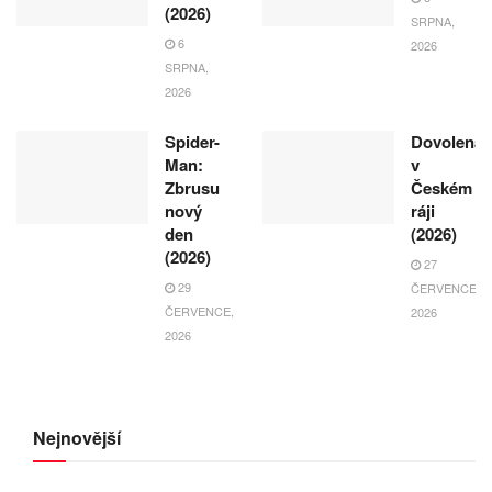
(2026)
SRPNA,
6
2026
SRPNA,
2026
Spider-
Dovolená
Man:
v
Zbrusu
Českém
nový
ráji
den
(2026)
(2026)
27
29
ČERVENCE,
ČERVENCE,
2026
2026
Nejnovější