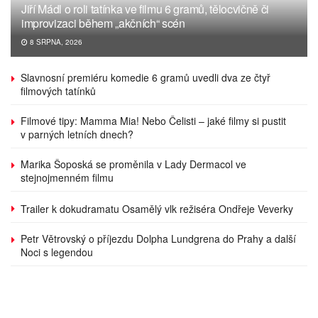
Jiří Mádl o roli tatínka ve filmu 6 gramů, tělocvičně či
improvizaci během „akčních“ scén
8 SRPNA, 2026
Slavnosní premiéru komedie 6 gramů uvedli dva ze čtyř
filmových tatínků
Filmové tipy: Mamma Mia! Nebo Čelisti – jaké filmy si pustit
v parných letních dnech?
Marika Šoposká se proměnila v Lady Dermacol ve
stejnojmenném filmu
Trailer k dokudramatu Osamělý vlk režiséra Ondřeje Veverky
Petr Větrovský o příjezdu Dolpha Lundgrena do Prahy a další
Noci s legendou