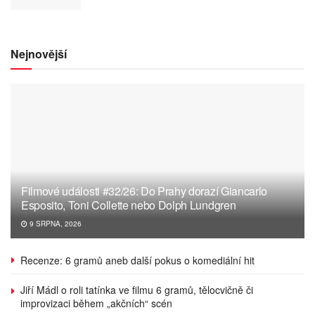
Nejnovější
Filmové události #32/26: Do Prahy dorazí Giancarlo
Esposito, Toni Collette nebo Dolph Lundgren
9 SRPNA, 2026
Recenze: 6 gramů aneb další pokus o komediální hit
Jiří Mádl o roli tatínka ve filmu 6 gramů, tělocvičně či
improvizaci během „akčních“ scén