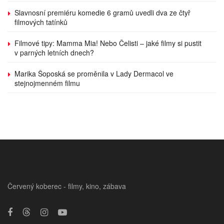
Slavnosní premiéru komedie 6 gramů uvedli dva ze čtyř
filmových tatínků
Filmové tipy: Mamma Mia! Nebo Čelisti – jaké filmy si pustit
v parných letních dnech?
Marika Šoposká se proměnila v Lady Dermacol ve
stejnojmenném filmu
Červený koberec - filmy, kino, zábava