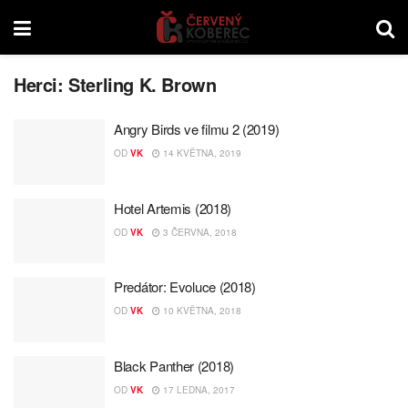
Herci:
Sterling K. Brown
Angry Birds ve filmu 2 (2019)
OD
VK
14 KVĚTNA, 2019
Hotel Artemis (2018)
OD
VK
3 ČERVNA, 2018
Predátor: Evoluce (2018)
OD
VK
10 KVĚTNA, 2018
Black Panther (2018)
OD
VK
17 LEDNA, 2017