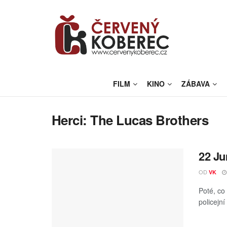
FILM
KINO
ZÁBAVA
Herci:
The Lucas Brothers
22 Ju
OD
VK
Poté, co 
policejn