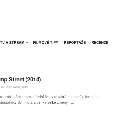
TV A STREAM
FILMOVÉ TIPY
REPORTÁŽE
RECENZE
mp Street (2014)
29 LISTOPADU, 2013
si prošli nástrahami střední školy (dvakrát po sobě), čekají na
í důstojníky Schmidta a Jenka velké změny - ...