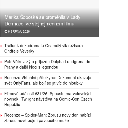
Marika Šoposká se proměnila v Lady
Dermacol ve stejnojmenném filmu
6 SRPNA, 2026
Trailer k dokudramatu Osamělý vlk režiséra
Ondřeje Veverky
Petr Větrovský o příjezdu Dolpha Lundgrena do
Prahy a další Noci s legendou
Recenze Virtuální přítelkyně: Dokument ukazuje
svět OnlyFans, ale bojí se jít víc do hloubky
Filmové události #31/26: Spoustu marvelovských
novinek i Twilight návštěva na Comic-Con Czech
Republic
Recenze – Spider-Man: Zbrusu nový den nabízí
zbrusu nové pojetí pavoučího muže