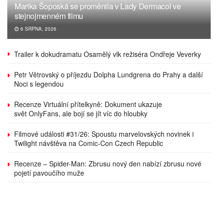
Marika Šoposká se proměnila v Lady Dermacol ve
stejnojmenném filmu
6 SRPNA, 2026
Trailer k dokudramatu Osamělý vlk režiséra Ondřeje Veverky
Petr Větrovský o příjezdu Dolpha Lundgrena do Prahy a další
Noci s legendou
Recenze Virtuální přítelkyně: Dokument ukazuje
svět OnlyFans, ale bojí se jít víc do hloubky
Filmové události #31/26: Spoustu marvelovských novinek i
Twilight návštěva na Comic-Con Czech Republic
Recenze – Spider-Man: Zbrusu nový den nabízí zbrusu nové
pojetí pavoučího muže