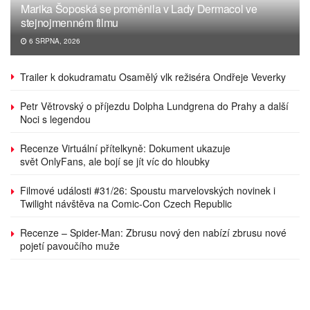
Marika Šoposká se proměnila v Lady Dermacol ve
stejnojmenném filmu
6 SRPNA, 2026
Trailer k dokudramatu Osamělý vlk režiséra Ondřeje Veverky
Petr Větrovský o příjezdu Dolpha Lundgrena do Prahy a další
Noci s legendou
Recenze Virtuální přítelkyně: Dokument ukazuje
svět OnlyFans, ale bojí se jít víc do hloubky
Filmové události #31/26: Spoustu marvelovských novinek i
Twilight návštěva na Comic-Con Czech Republic
Recenze – Spider-Man: Zbrusu nový den nabízí zbrusu nové
pojetí pavoučího muže