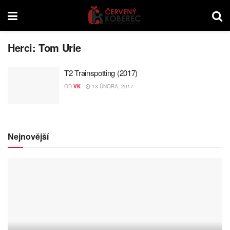
Herci:
Tom Urie
T2 Trainspotting (2017)
OD
VK
13 ÚNORA, 2017
Nejnovější