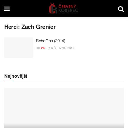
Herci:
Zach Grenier
RoboCop (2014)
OD
VK
6 ČERVNA, 2012
Nejnovější