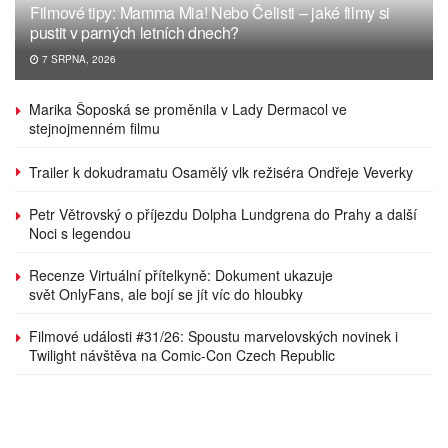
Filmové tipy: Mamma Mia! Nebo Čelisti – jaké filmy si
pustit v parných letních dnech?
7 SRPNA, 2026
Marika Šoposká se proměnila v Lady Dermacol ve
stejnojmenném filmu
Trailer k dokudramatu Osamělý vlk režiséra Ondřeje Veverky
Petr Větrovský o příjezdu Dolpha Lundgrena do Prahy a další
Noci s legendou
Recenze Virtuální přítelkyně: Dokument ukazuje
svět OnlyFans, ale bojí se jít víc do hloubky
Filmové události #31/26: Spoustu marvelovských novinek i
Twilight návštěva na Comic-Con Czech Republic