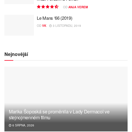
OD
ANJA VEREM
Le Mans ‘66 (2019)
OD
VK
3 LISTOPADU, 2019
Nejnovější
Marika Šoposká se proměnila v Lady Dermacol ve
stejnojmenném filmu
6 SRPNA, 2026