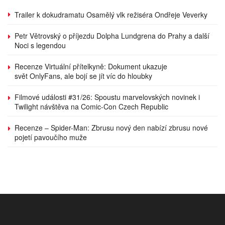
Trailer k dokudramatu Osamělý vlk režiséra Ondřeje Veverky
Petr Větrovský o příjezdu Dolpha Lundgrena do Prahy a další
Noci s legendou
Recenze Virtuální přítelkyně: Dokument ukazuje
svět OnlyFans, ale bojí se jít víc do hloubky
Filmové události #31/26: Spoustu marvelovských novinek i
Twilight návštěva na Comic-Con Czech Republic
Recenze – Spider-Man: Zbrusu nový den nabízí zbrusu nové
pojetí pavoučího muže