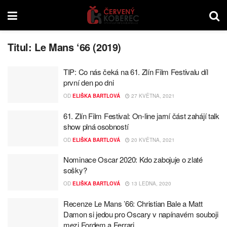
Titul:
Le Mans ‘66 (2019)
TIP: Co nás čeká na 61. Zlín Film Festivalu díl
první den po dni
OD
ELIŠKA BARTLOVÁ
27 KVĚTNA, 2021
61. Zlín Film Festival: On-line jarní část zahájí talk
show plná osobností
OD
ELIŠKA BARTLOVÁ
20 KVĚTNA, 2021
Nominace Oscar 2020: Kdo zabojuje o zlaté
sošky?
OD
ELIŠKA BARTLOVÁ
13 LEDNA, 2020
Recenze Le Mans ’66: Christian Bale a Matt
Damon si jedou pro Oscary v napínavém souboji
mezi Fordem a Ferrari