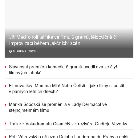
Jiří Mádl o roli tatínka ve filmu 6 gramů, tělocvičně či
improvizaci během „akčních“ scén
8 SRPNA, 2026
Slavnosní premiéru komedie 6 gramů uvedli dva ze čtyř
filmových tatínků
Filmové tipy: Mamma Mia! Nebo Čelisti – jaké filmy si pustit
v parných letních dnech?
Marika Šoposká se proměnila v Lady Dermacol ve
stejnojmenném filmu
Trailer k dokudramatu Osamělý vlk režiséra Ondřeje Veverky
Petr Větrovský o příjezdu Dolpha Lundgrena do Prahy a další