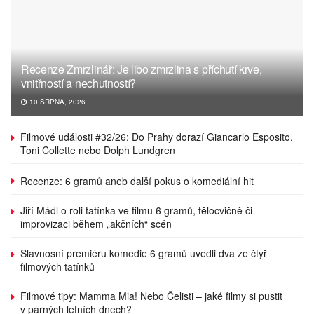
Recenze Zmrzlinář: Je libo zmrzlina s příchutí krve,
vnitřností a nechutností?
10 SRPNA, 2026
Filmové události #32/26: Do Prahy dorazí Giancarlo Esposito,
Toni Collette nebo Dolph Lundgren
Recenze: 6 gramů aneb další pokus o komediální hit
Jiří Mádl o roli tatínka ve filmu 6 gramů, tělocvičně či
improvizaci během „akčních“ scén
Slavnosní premiéru komedie 6 gramů uvedli dva ze čtyř
filmových tatínků
Filmové tipy: Mamma Mia! Nebo Čelisti – jaké filmy si pustit
v parných letních dnech?