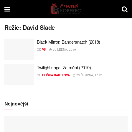
Režie:
David Slade
Black Mirror: Bandersnatch (2018)
OD
VK
20 LEDNA, 2019
Twilight sága: Zatmění (2010)
OD
ELIŠKA BARTLOVÁ
23 ČERVNA, 2012
Nejnovější