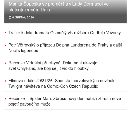
Marika Šoposká se proměnila v Lady Dermacol ve
stejnojmenném filmu
6 SRPNA, 2026
Trailer k dokudramatu Osamělý vlk režiséra Ondřeje Veverky
Petr Větrovský o příjezdu Dolpha Lundgrena do Prahy a další
Noci s legendou
Recenze Virtuální přítelkyně: Dokument ukazuje
svět OnlyFans, ale bojí se jít víc do hloubky
Filmové události #31/26: Spoustu marvelovských novinek i
Twilight návštěva na Comic-Con Czech Republic
Recenze – Spider-Man: Zbrusu nový den nabízí zbrusu nové
pojetí pavoučího muže