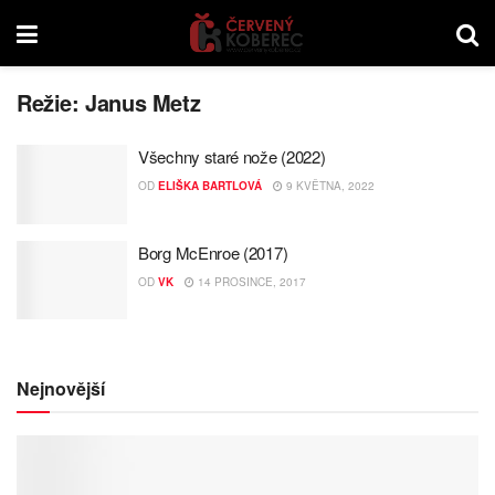
Režie:
Janus Metz
Všechny staré nože (2022)
OD
ELIŠKA BARTLOVÁ
9 KVĚTNA, 2022
Borg McEnroe (2017)
OD
VK
14 PROSINCE, 2017
Nejnovější