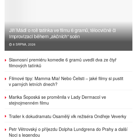
Jiří Mádl o roli tatínka ve filmu 6 gramů, tělocvičně či
improvizaci během „akčních“ scén
8 SRPNA, 2026
Slavnosní premiéru komedie 6 gramů uvedli dva ze čtyř
filmových tatínků
Filmové tipy: Mamma Mia! Nebo Čelisti – jaké filmy si pustit
v parných letních dnech?
Marika Šoposká se proměnila v Lady Dermacol ve
stejnojmenném filmu
Trailer k dokudramatu Osamělý vlk režiséra Ondřeje Veverky
Petr Větrovský o příjezdu Dolpha Lundgrena do Prahy a další
Noci s legendou