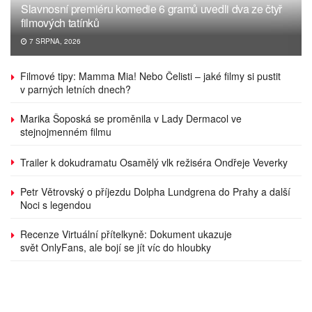
Slavnosní premiéru komedie 6 gramů uvedli dva ze čtyř
filmových tatínků
7 SRPNA, 2026
Filmové tipy: Mamma Mia! Nebo Čelisti – jaké filmy si pustit
v parných letních dnech?
Marika Šoposká se proměnila v Lady Dermacol ve
stejnojmenném filmu
Trailer k dokudramatu Osamělý vlk režiséra Ondřeje Veverky
Petr Větrovský o příjezdu Dolpha Lundgrena do Prahy a další
Noci s legendou
Recenze Virtuální přítelkyně: Dokument ukazuje
svět OnlyFans, ale bojí se jít víc do hloubky