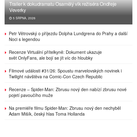
Trailer k dokudramatu Osamělý vlk režiséra Ondřeje
Veverky
5 SRPNA, 2026
Petr Větrovský o příjezdu Dolpha Lundgrena do Prahy a další
Noci s legendou
Recenze Virtuální přítelkyně: Dokument ukazuje
svět OnlyFans, ale bojí se jít víc do hloubky
Filmové události #31/26: Spoustu marvelovských novinek i
Twilight návštěva na Comic-Con Czech Republic
Recenze – Spider-Man: Zbrusu nový den nabízí zbrusu nové
pojetí pavoučího muže
Na premiéře filmu Spider-Man: Zbrusu nový den nechyběl
Adam Mišík, český hlas Toma Hollanda