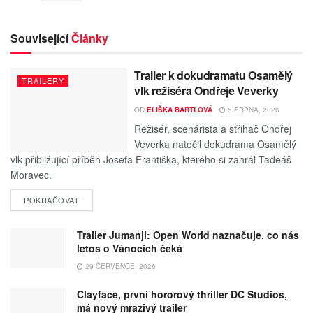
Související
Články
Trailer k dokudramatu Osamělý
TRAILERY
vlk režiséra Ondřeje Veverky
OD
ELIŠKA BARTLOVÁ
5 SRPNA, 2026
Režisér, scenárista a střihač Ondřej
Veverka natočil dokudrama Osamělý
vlk přibližující příběh Josefa Františka, kterého si zahrál Tadeáš
Moravec.
POKRAČOVAT
Trailer Jumanji: Open World naznačuje, co nás
letos o Vánocích čeká
29 ČERVENCE, 2026
Clayface, první hororový thriller DC Studios,
má nový mrazivý trailer