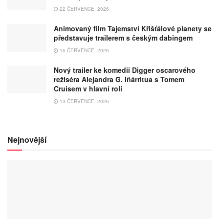
22 ČERVENCE, 2026
Animovaný film Tajemství Křišťálové planety se
představuje trailerem s českým dabingem
16 ČERVENCE, 2026
Nový trailer ke komedii Digger oscarového
režiséra Alejandra G. Iñárritua s Tomem
Cruisem v hlavní roli
13 ČERVENCE, 2026
Nejnovější