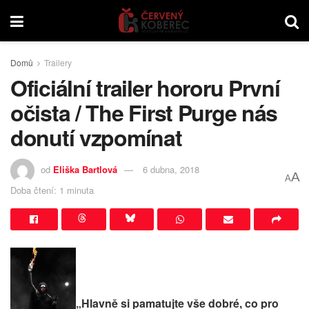
Domů
Trailery
Oficiální trailer hororu První
očista / The First Purge nás
donutí vzpomínat
od
Eliška Bartlová
6 dubna, 2018
A
A
Doba čtení: 1 minuta
„Hlavně si pamatujte vše dobré, co pro