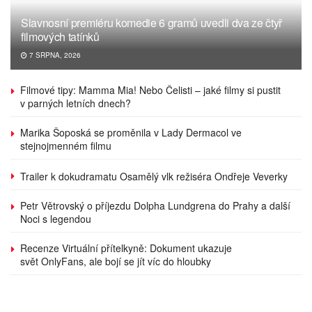
Slavnosní premiéru komedie 6 gramů uvedli dva ze čtyř
filmových tatínků
7 SRPNA, 2026
Filmové tipy: Mamma Mia! Nebo Čelisti – jaké filmy si pustit
v parných letních dnech?
Marika Šoposká se proměnila v Lady Dermacol ve
stejnojmenném filmu
Trailer k dokudramatu Osamělý vlk režiséra Ondřeje Veverky
Petr Větrovský o příjezdu Dolpha Lundgrena do Prahy a další
Noci s legendou
Recenze Virtuální přítelkyně: Dokument ukazuje
svět OnlyFans, ale bojí se jít víc do hloubky