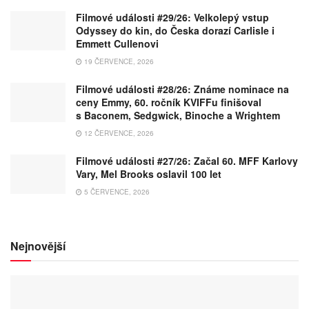
Filmové události #29/26: Velkolepý vstup
Odyssey do kin, do Česka dorazí Carlisle i
Emmett Cullenovi
19 ČERVENCE, 2026
Filmové události #28/26: Známe nominace na
ceny Emmy, 60. ročník KVIFFu finišoval
s Baconem, Sedgwick, Binoche a Wrightem
12 ČERVENCE, 2026
Filmové události #27/26: Začal 60. MFF Karlovy
Vary, Mel Brooks oslavil 100 let
5 ČERVENCE, 2026
Nejnovější