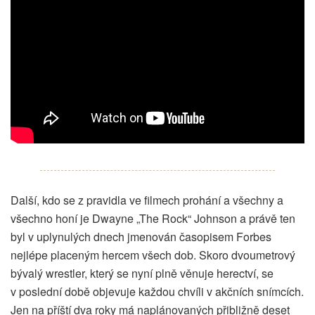
Další, kdo se z pravidla ve filmech prohání a všechny a
všechno honí je Dwayne „The Rock“ Johnson a právě ten
byl v uplynulých dnech jmenován časopisem Forbes
nejlépe placeným hercem všech dob. Skoro dvoumetrový
bývalý wrestler, který se nyní plně věnuje herectví, se
v poslední době objevuje každou chvíli v akčních snímcích.
Jen na příští dva roky má naplánovaných přibližně deset