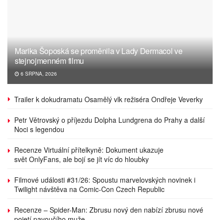
Marika Šoposká se proměnila v Lady Dermacol ve
stejnojmenném filmu
6 SRPNA, 2026
Trailer k dokudramatu Osamělý vlk režiséra Ondřeje Veverky
Petr Větrovský o příjezdu Dolpha Lundgrena do Prahy a další
Noci s legendou
Recenze Virtuální přítelkyně: Dokument ukazuje
svět OnlyFans, ale bojí se jít víc do hloubky
Filmové události #31/26: Spoustu marvelovských novinek i
Twilight návštěva na Comic-Con Czech Republic
Recenze – Spider-Man: Zbrusu nový den nabízí zbrusu nové
pojetí pavoučího muže