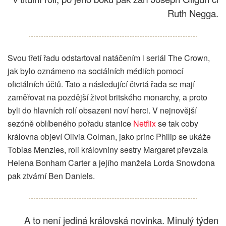
Ruth Negga.
Svou třetí řadu odstartoval natáčením i seriál The Crown,
jak bylo oznámeno na sociálních médiích pomocí
oficiálních účtů. Tato a následující čtvrtá řada se mají
zaměřovat na pozdější život britského monarchy, a proto
byli do hlavních rolí obsazeni noví herci. V nejnovější
sezóně oblíbeného pořadu stanice
Netflix
se tak coby
královna objeví Olivia Colman, jako princ Philip se ukáže
Tobias Menzies, roli královniny sestry Margaret převzala
Helena Bonham Carter a jejího manžela Lorda Snowdona
pak ztvární Ben Daniels.
A to není jediná královská novinka. Minulý týden