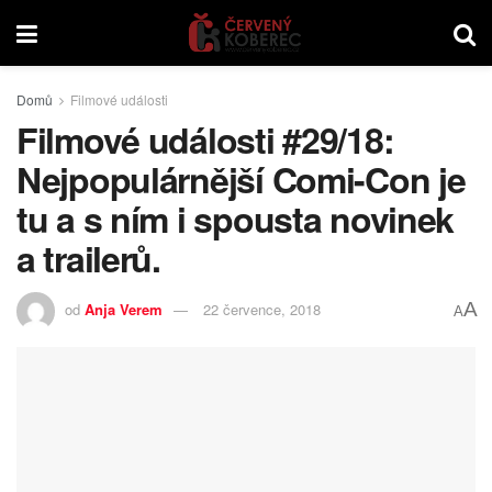
Domů
Filmové události
Filmové události #29/18:
Nejpopulárnější Comi-Con je
tu a s ním i spousta novinek
a trailerů.
A
od
Anja Verem
22 července, 2018
A