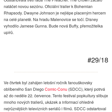
natáčet novou sezónu. Oficiální trailer k Bohemian
Rhapsody. Dwayne Johnson je nejlépe placeným hercem
na celé planetě. Na hradu Malenovice se točí. Disney
vyhodilo Jamese Gunna. Bude nová Buffy, přemožitelka
upírů.
#29/18
Ve čtvrtek byl zahájen letošní ročník fanouškovsky
oblíbeného San Diego
Comic-Conu
(SDCC), který potrvá
až do neděle 22. července. Tento festival popkultury slibuje
mnoho nových trailerů, ukázek a informací ohledně
nejrůznějších televizních seriálů i filmů. SDCC odstartoval