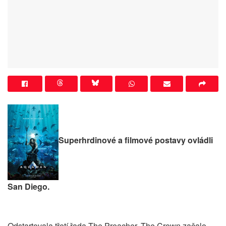
Superhrdinové a filmové postavy ovládli
San Diego.
Odstartovala třetí řada The Preacher. The Crown začalo