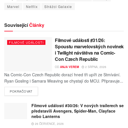
Marvel
Netflix
Strážci Galaxie
Související
Články
Filmové události #31/26:
FILMOVÉ UDÁLOSTI
Spoustu marvelovských novinek
i Twilight návštěva na Comic-
Con Czech Republic
OD
ANJA VEREM
2 SRPNA, 2026
Na Comic-Con Czech Republic dorazí hned tři upíři ze Stmívání.
Ryan Gosling i Samara Weaving se chystají do MCU. Připravuje...
POKRAČOVAT
Filmové události #30/26: V nových trailerech se
představili Avengers, Spider-Man, Clayface
nebo Lanterns
26 ČERVENCE, 2026