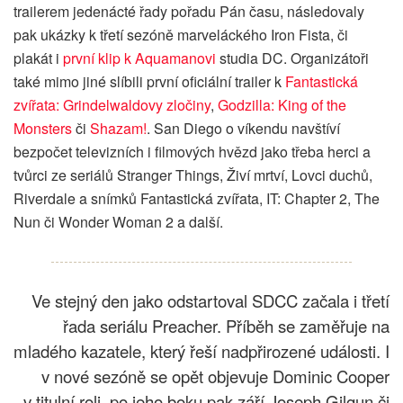
trailerem jedenácté řady pořadu Pán času, následovaly
pak ukázky k třetí sezóně marveláckého Iron Fista, či
plakát i
první klip k Aquamanovi
studia DC. Organizátoři
také mimo jiné slíbili první oficiální trailer k
Fantastická
zvířata: Grindelwaldovy zločiny
,
Godzilla: King of the
Monsters
či
Shazam!
. San Diego o víkendu navštíví
bezpočet televizních i filmových hvězd jako třeba herci a
tvůrci ze seriálů Stranger Things, Živí mrtví, Lovci duchů,
Riverdale a snímků Fantastická zvířata, IT: Chapter 2, The
Nun či Wonder Woman 2 a další.
Ve stejný den jako odstartoval SDCC začala i třetí
řada seriálu Preacher. Příběh se zaměřuje na
mladého kazatele, který řeší nadpřirozené události. I
v nové sezóně se opět objevuje Dominic Cooper
v titulní roli, po jeho boku pak září Joseph Gilgun či