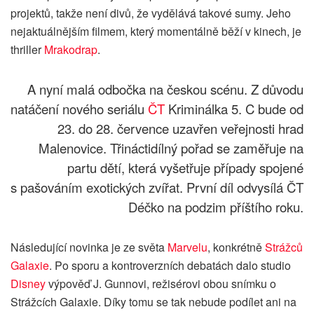
projektů, takže není divů, že vydělává takové sumy. Jeho
nejaktuálnějším filmem, který momentálně běží v kinech, je
thriller
Mrakodrap
.
A nyní malá odbočka na českou scénu. Z důvodu
natáčení nového seriálu
ČT
Kriminálka 5. C bude od
23. do 28. července uzavřen veřejnosti hrad
Malenovice. Třináctidílný pořad se zaměřuje na
partu dětí, která vyšetřuje případy spojené
s pašováním exotických zvířat. První díl odvysílá ČT
Déčko na podzim příštího roku.
Následující novinka je ze světa
Marvelu
, konkrétně
Strážců
Galaxie
. Po sporu a kontroverzních debatách dalo studio
Disney
výpověď J. Gunnovi, režisérovi obou snímku o
Strážcích Galaxie. Díky tomu se tak nebude podílet ani na