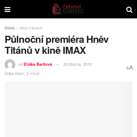
Domů
Akce v kinech
Půlnoční premiéra Hněv
Titánů v kině IMAX
od
Eliška Bartlová
25 března, 2012
A
A
Doba čtení: 2 minut