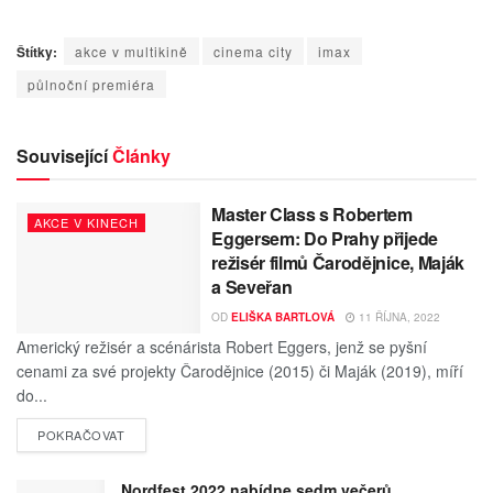
Štítky:
akce v multikině
cinema city
imax
půlnoční premiéra
Související
Články
Master Class s Robertem
AKCE V KINECH
Eggersem: Do Prahy přijede
režisér filmů Čarodějnice, Maják
a Seveřan
OD
ELIŠKA BARTLOVÁ
11 ŘÍJNA, 2022
Americký režisér a scénárista Robert Eggers, jenž se pyšní
cenami za své projekty Čarodějnice (2015) či Maják (2019), míří
do...
POKRAČOVAT
Nordfest 2022 nabídne sedm večerů