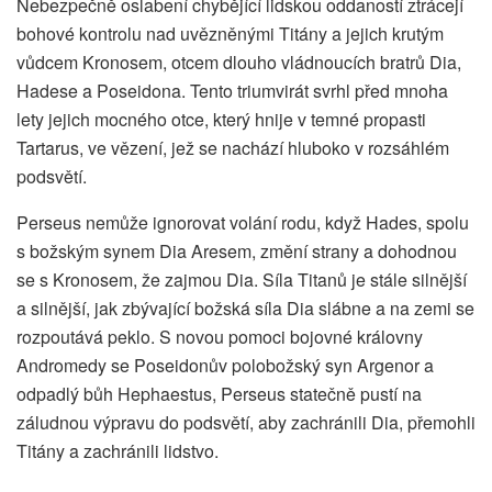
Nebezpečně oslabení chybějící lidskou oddaností ztrácejí
bohové kontrolu nad uvězněnými Titány a jejich krutým
vůdcem Kronosem, otcem dlouho vládnoucích bratrů Dia,
Hadese a Poseidona. Tento triumvirát svrhl před mnoha
lety jejich mocného otce, který hnije v temné propasti
Tartarus, ve vězení, jež se nachází hluboko v rozsáhlém
podsvětí.
Perseus nemůže ignorovat volání rodu, když Hades, spolu
s božským synem Dia Aresem, změní strany a dohodnou
se s Kronosem, že zajmou Dia. Síla Titanů je stále silnější
a silnější, jak zbývající božská síla Dia slábne a na zemi se
rozpoutává peklo. S novou pomoci bojovné královny
Andromedy se Poseidonův polobožský syn Argenor a
odpadlý bůh Hephaestus, Perseus statečně pustí na
záludnou výpravu do podsvětí, aby zachránili Dia, přemohli
Titány a zachránili lidstvo.