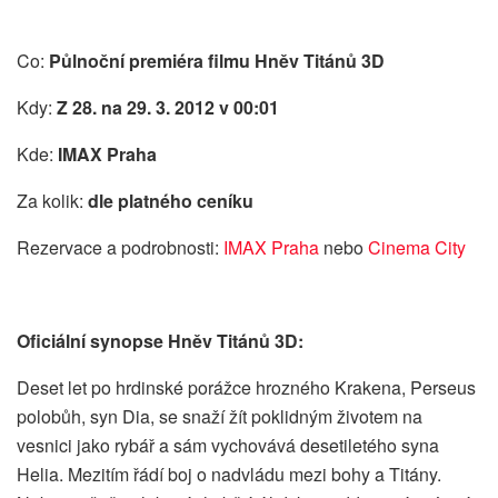
Co:
Půlnoční premiéra filmu Hněv Titánů 3D
Kdy:
Z 28. na 29. 3. 2012 v 00:01
Kde:
IMAX Praha
Za kolik:
dle platného ceníku
Rezervace a podrobnosti:
IMAX Praha
nebo
Cinema City
Oficiální synopse Hněv Titánů 3D:
Deset let po hrdinské porážce hrozného Krakena, Perseus
polobůh, syn Dia, se snaží žít poklidným životem na
vesnici jako rybář a sám vychovává desetiletého syna
Helia. Mezitím řádí boj o nadvládu mezi bohy a Titány.