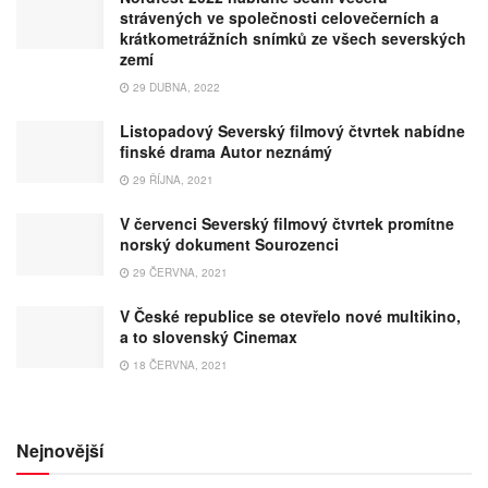
strávených ve společnosti celovečerních a
krátkometrážních snímků ze všech severských
zemí
29 DUBNA, 2022
Listopadový Severský filmový čtvrtek nabídne
finské drama Autor neznámý
29 ŘÍJNA, 2021
V červenci Severský filmový čtvrtek promítne
norský dokument Sourozenci
29 ČERVNA, 2021
V České republice se otevřelo nové multikino,
a to slovenský Cinemax
18 ČERVNA, 2021
Nejnovější