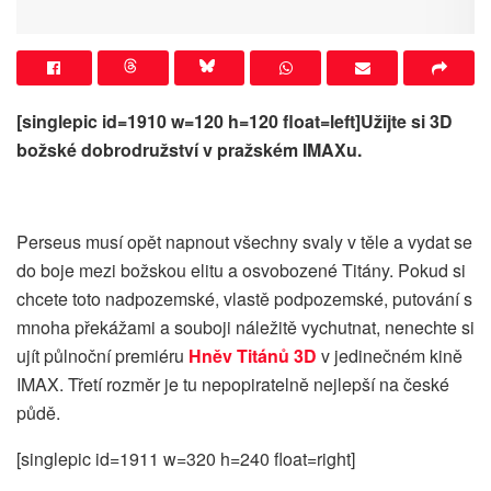
[singlepic id=1910 w=120 h=120 float=left]Užijte si 3D
božské dobrodružství v pražském IMAXu.
Perseus musí opět napnout všechny svaly v těle a vydat se
do boje mezi božskou elitu a osvobozené Titány. Pokud si
chcete toto nadpozemské, vlastě podpozemské, putování s
mnoha překážami a souboji náležitě vychutnat, nenechte si
ujít půlnoční premiéru
Hněv Titánů 3D
v jedinečném kině
IMAX. Třetí rozměr je tu nepopiratelně nejlepší na české
půdě.
[singlepic id=1911 w=320 h=240 float=right]