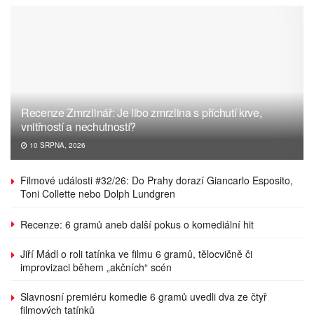
Recenze Zmrzlinář: Je libo zmrzlina s příchutí krve,
vnitřností a nechutností?
10 SRPNA, 2026
Filmové události #32/26: Do Prahy dorazí Giancarlo Esposito,
Toni Collette nebo Dolph Lundgren
Recenze: 6 gramů aneb další pokus o komediální hit
Jiří Mádl o roli tatínka ve filmu 6 gramů, tělocvičně či
improvizaci během „akčních“ scén
Slavnosní premiéru komedie 6 gramů uvedli dva ze čtyř
filmových tatínků