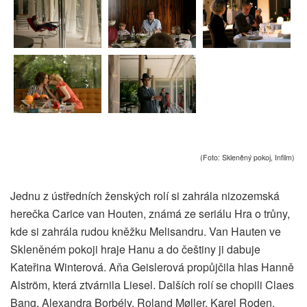
(Foto: Skleněný pokoj, Infilm)
Jednu z ústředních ženských rolí si zahrála nizozemská
herečka Carice van Houten, známá ze seriálu Hra o trůny,
kde si zahrála rudou kněžku Melisandru. Van Hauten ve
Skleněném pokoji hraje Hanu a do češtiny ji dabuje
Kateřina Winterová. Aňa Geislerová propůjčila hlas Hanně
Alström, která ztvárnila Liesel. Dalších rolí se chopili Claes
Bang, Alexandra Borbély, Roland Møller, Karel Roden,