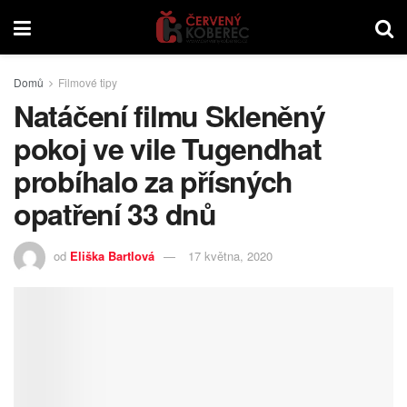
Domů
Filmové tipy
Natáčení filmu Skleněný
pokoj ve vile Tugendhat
probíhalo za přísných
opatření 33 dnů
od
Eliška Bartlová
17 května, 2020