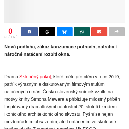
0
SDÍLENÍ
Nová podlaha, zákaz konzumace potravin, ostraha i
náročné natáčení rozbití okna.
Drama
Skleněný pokoj
, které mělo premiéro v roce 2019,
patří k výrazným a diskutovaným filmovým titulům
natočených u nás. Česko-slovenský snímek vznikl na
motivy knihy Simona Mawera a přibližuje milostný příběh
inspirovaný dramatickými událostmi 20. století i zrodem
ikonického architektonického skvostu. Pyšní se nejen
mezinárodním obsazením, ale i natáčením ve skutečné
brněnské vile Tugendhat, památce UNESCO.