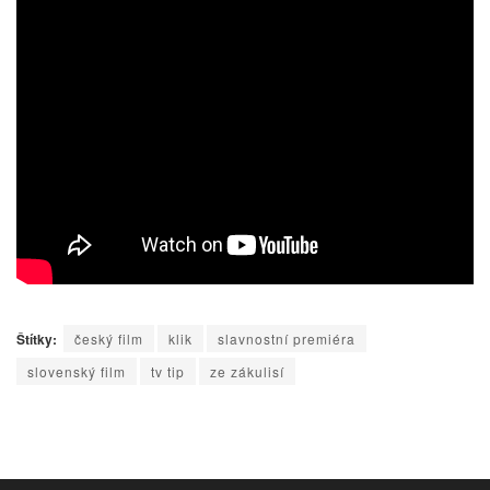
Štítky:
český film
klik
slavnostní premiéra
slovenský film
tv tip
ze zákulisí