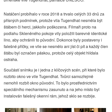
Natáčení probíhalo v roce 2018 a trvalo celých 33 dnů za
přísných podmínek, protože vila Tugendhat nesměla být
štábem či herci, jakkoliv poškozena. Filmaři proto na
podlahu Skleněného pokoje vily položili barevně identické
lino, aby ochránili to původní. Dokonce byly postaveny i
falešné příčky, ve vile se nesmělo ani jíst či pít a každý člen
štábu byl označen páskou, protože celý objekt hlídala
ostraha.
Součástí snímku je i jedna z klíčových scén, při které bylo
rozbito okno ve vile Tugendhat. Tvůrci samozřejmě
nemohli rozbít okno původní. To bylo prostřednictvím
speciálního mechanismu zasunuto a na jeho místo byl
instalován falešný okenní rám, jehož sklo se rozbije.