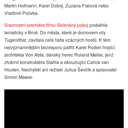
Martin Hofmann, Karel Dobrý, Zuzana Fialová nebo
Vladimír Polívka.
Slavnostní premiéra filmu Skleněný pokoj
proběhla
tematicky v Brně. Do města, které je domovem vily
Tugendhat, zavítala celá řada vzácných hostů. K těm
nejvýznamnějším bezesporu patřili Karel Roden hrající
architekta Von Abta, dánský herec Roland Møller, jenž
ztvárnil konstruktéra Stahla a okouzlující Carice van
Houten. Nechyběl ani režisér Julius Ševčík a spisovatel
Simon Mawer.