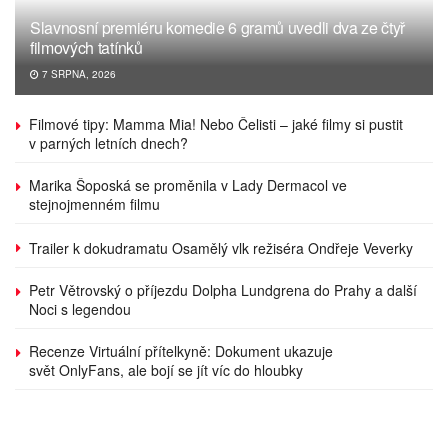
Slavnosní premiéru komedie 6 gramů uvedli dva ze čtyř
filmových tatínků
7 SRPNA, 2026
Filmové tipy: Mamma Mia! Nebo Čelisti – jaké filmy si pustit
v parných letních dnech?
Marika Šoposká se proměnila v Lady Dermacol ve
stejnojmenném filmu
Trailer k dokudramatu Osamělý vlk režiséra Ondřeje Veverky
Petr Větrovský o příjezdu Dolpha Lundgrena do Prahy a další
Noci s legendou
Recenze Virtuální přítelkyně: Dokument ukazuje
svět OnlyFans, ale bojí se jít víc do hloubky