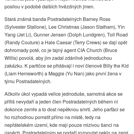
posilou v podobě dalších hvězdných jmen.
Stará známá banda Postradatelných Barney Ross
(Sylvester Stallone), Lee Christmas (Jason Statham), Yin
Yang (Jet Li), Gunner Jensen (Dolph Lundgren), Toll Road
(Randy Couture) a Hale Caesar (Terry Crews) se dají opět
dohromady poté, co je tajný agent CIA Church (Bruce
Willis) povolá, aby jim zadal zdánlivě jednoduchou
zakázku. K partičce se přidávají i noví členové Billy the Kid
(Liam Hemsworth) a Maggie (Yu Nan) jako první žena v
týmu Postradatelných.
Ačkoliv úkol vypadá velice jednoduše, samotná akce se
příliš nevydaří a jeden člen Postradatelných během ní
dokonce zemře a to dost nepěknou smrtí. Jeho parťáci se
ho rozhodnou pomstít přímo na místě, tedy na
nepřátelském území, kde mají pouze mizivou šanci na
úspěch. Postradatelným se podaří rozpoutat peklo na zemi,