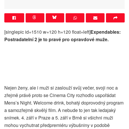
[singlepic id=1510 w=120 h=120 float=left]
Expendables:
Postradatelní 2 je to pravé pro opravdové muže.
Nejen ženy, ale i muži si zaslouží svůj večer, svoji noc a
zřejmě právě proto se Cinema City rozhodlo uspořádat
Mens’s Night. Welcome drink, bohatý doprovodný program
a samozřejmě skvělý film. A nebude to jen tak ledajaký
snímek. 4. září v Praze a 5. září v Brně si všichni muži
mohou vychutnat předpremiéru výbušniny v podobě