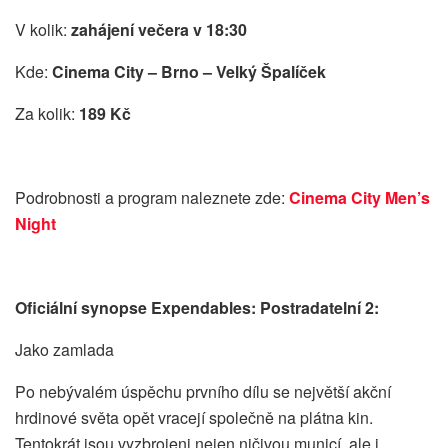
V kolik:
zahájení večera v 18:30
Kde:
Cinema City – Brno – Velký Špalíček
Za kolik:
189 Kč
Podrobnosti a program naleznete zde:
Cinema City Men’s
Night
Oficiální synopse Expendables: Postradatelní 2:
Jako zamlada
Po nebývalém úspěchu prvního dílu se největší akční
hrdinové světa opět vracejí společně na plátna kin.
Tentokrát jsou vyzbrojeni nejen ničivou municí, ale i