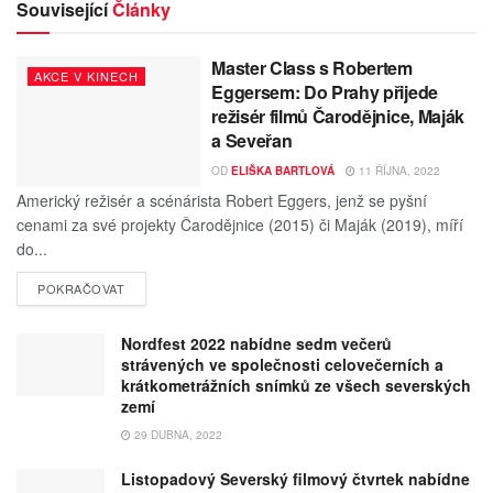
Související
Články
Master Class s Robertem
AKCE V KINECH
Eggersem: Do Prahy přijede
režisér filmů Čarodějnice, Maják
a Seveřan
OD
ELIŠKA BARTLOVÁ
11 ŘÍJNA, 2022
Americký režisér a scénárista Robert Eggers, jenž se pyšní
cenami za své projekty Čarodějnice (2015) či Maják (2019), míří
do...
POKRAČOVAT
Nordfest 2022 nabídne sedm večerů
strávených ve společnosti celovečerních a
krátkometrážních snímků ze všech severských
zemí
29 DUBNA, 2022
Listopadový Severský filmový čtvrtek nabídne