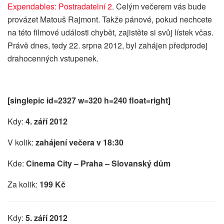
Expendables: Postradatelní 2
. Celým večerem vás bude
provázet Matouš Rajmont. Takže pánové, pokud nechcete
na této filmové události chybět, zajistěte si svůj lístek včas.
Právě dnes, tedy 22. srpna 2012, byl zahájen předprodej
drahocenných vstupenek.
[singlepic id=2327 w=320 h=240 float=right]
Kdy:
4. září 2012
V kolik:
zahájení večera v 18:30
Kde:
Cinema City – Praha – Slovanský dům
Za kolik:
199 Kč
Kdy:
5. září 2012