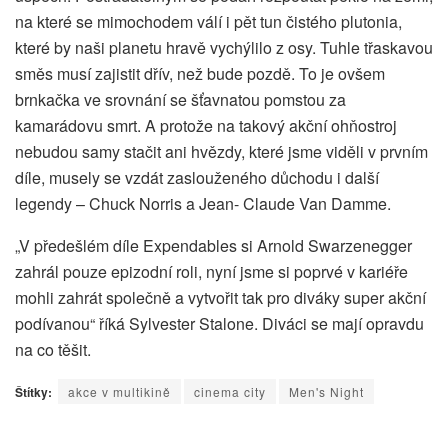
na které se mimochodem válí i pět tun čistého plutonia,
které by naši planetu hravě vychýlilo z osy. Tuhle třaskavou
směs musí zajistit dřív, než bude pozdě. To je ovšem
brnkačka ve srovnání se šťavnatou pomstou za
kamarádovu smrt. A protože na takový akční ohňostroj
nebudou samy stačit ani hvězdy, které jsme viděli v prvním
díle, musely se vzdát zaslouženého důchodu i další
legendy – Chuck Norris a Jean- Claude Van Damme.
„V předešlém díle Expendables si Arnold Swarzenegger
zahrál pouze epizodní roli, nyní jsme si poprvé v kariéře
mohli zahrát společně a vytvořit tak pro diváky super akční
podívanou“ říká Sylvester Stalone. Diváci se mají opravdu
na co těšit.
Štítky:
akce v multikině
cinema city
Men's Night