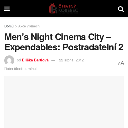
Domů
Akce v kinech
Men’s Night Cinema City –
Expendables: Postradatelní 2
od
Eliška Bartlová
22 srpna, 2012
A
A
Doba čtení: 4 minut