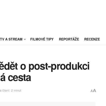
TV A STREAM
FILMOVÉ TIPY
REPORTÁŽE
RECENZE
vědět o post-produkci
á cesta
 čtení: 2 minut
A
A