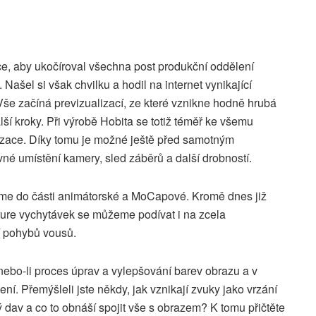
ce, aby ukočíroval všechna post produkční oddělení
ašel si však chvilku a hodil na internet vynikající
Vše začíná previzualizací, ze které vznikne hodně hrubá
ší kroky. Při výrobě Hobita se totiž téměř ke všemu
lizace. Díky tomu je možné ještě před samotným
é umístění kamery, sled záběrů a další drobností.
íme do části animátorské a MoCapové. Kromě dnes již
ure vychytávek se můžeme podívat i na zcela
 pohybů vousů.
nebo-li proces úprav a vylepšování barev obrazu a v
í. Přemýšleli jste někdy, jak vznikají zvuky jako vrzání
 dav a co to obnáší spojit vše s obrazem? K tomu přičtěte