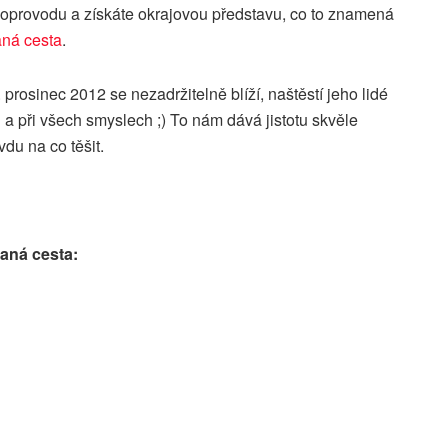
oprovodu a získáte okrajovou představu, co to znamená
ná cesta
.
 prosinec 2012 se nezadržitelně blíží, naštěstí jeho lidé
i a při všech smyslech ;) To nám dává jistotu skvěle
u na co těšit.
vaná cesta: