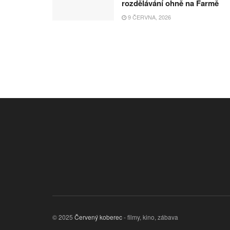
rozdělávání ohně na Farmě
9 ČERVNA, 2026
© 2025
Červený koberec
- filmy, kino, zábava