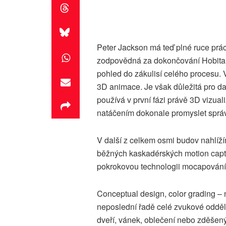
Peter Jackson má teď plné ruce prá
zodpovědná za dokončování Hobita. N
pohled do zákulisí celého procesu. 
3D animace. Je však důležitá pro dal
používá v první fázi právě 3D vizua
natáčením dokonale promyslet správn
V další z celkem osmi budov nahlíž
běžných kaskadérských motion capt
pokrokovou technologii mocapování
Conceptual design, color grading – 
neposlední řadě celé zvukové oddělen
dveří, vánek, oblečení nebo zděšený