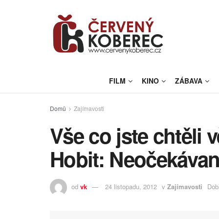
FILM
KINO
ZÁBAVA
Domů
Zajímavosti
Vše co jste chtěli 
Hobit: Neočekávan
od
vk
24 listopadu, 2012
v
Zajímavosti
Doba