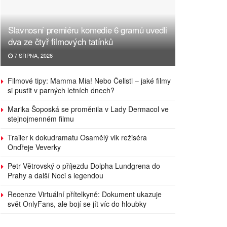
Slavnosní premiéru komedie 6 gramů uvedli
dva ze čtyř filmových tatínků
7 SRPNA, 2026
Filmové tipy: Mamma Mia! Nebo Čelisti – jaké filmy
si pustit v parných letních dnech?
Marika Šoposká se proměnila v Lady Dermacol ve
stejnojmenném filmu
Trailer k dokudramatu Osamělý vlk režiséra
Ondřeje Veverky
Petr Větrovský o příjezdu Dolpha Lundgrena do
Prahy a další Noci s legendou
Recenze Virtuální přítelkyně: Dokument ukazuje
svět OnlyFans, ale bojí se jít víc do hloubky