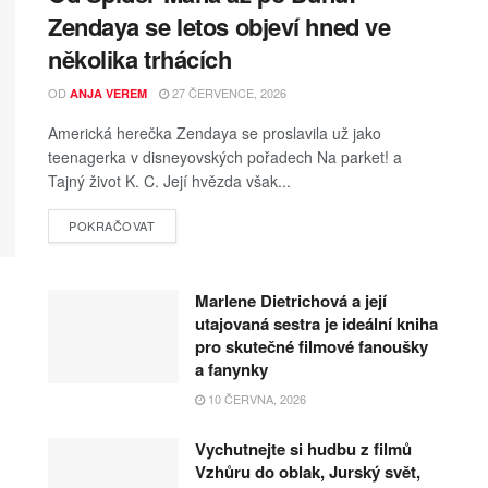
Zendaya se letos objeví hned ve
několika trhácích
OD
27 ČERVENCE, 2026
ANJA VEREM
Americká herečka Zendaya se proslavila už jako
teenagerka v disneyovských pořadech Na parket! a
Tajný život K. C. Její hvězda však...
POKRAČOVAT
Marlene Dietrichová a její
utajovaná sestra je ideální kniha
pro skutečné filmové fanoušky
a fanynky
10 ČERVNA, 2026
Vychutnejte si hudbu z filmů
Vzhůru do oblak, Jurský svět,