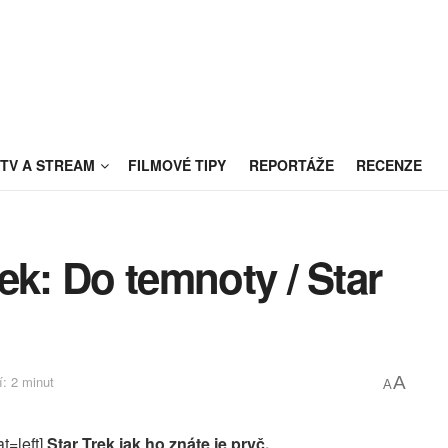
TV A STREAM
FILMOVÉ TIPY
REPORTÁŽE
RECENZE
Trek: Do temnoty / Star
: 2 minut
A
A
t=left]
Star Trek jak ho znáte je pryč.