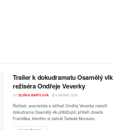
Trailer k dokudramatu Osamělý vlk
režiséra Ondřeje Veverky
OD
5 SRPNA, 2026
ELIŠKA BARTLOVÁ
Režisér, scenárista a střihač Ondřej Veverka natočil
dokudrama Osamělý vlk přibližující příběh Josefa
Františka, kterého si zahrál Tadeáš Moravec.