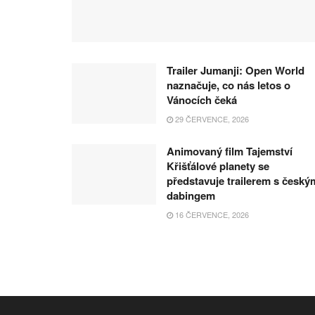
Trailer Jumanji: Open World
naznačuje, co nás letos o
Vánocích čeká
29 ČERVENCE, 2026
Animovaný film Tajemství
Křišťálové planety se
představuje trailerem s český
dabingem
16 ČERVENCE, 2026