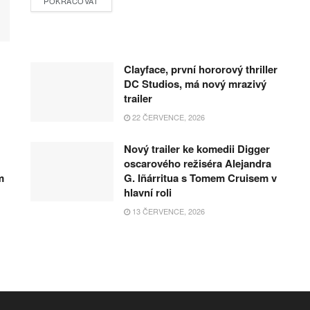
POKRAČOVAT
Clayface, první hororový thriller
DC Studios, má nový mrazivý
trailer
22 ČERVENCE, 2026
Nový trailer ke komedii Digger
oscarového režiséra Alejandra
m
G. Iñárritua s Tomem Cruisem v
hlavní roli
13 ČERVENCE, 2026