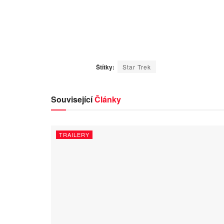
Štítky:
Star Trek
Související
Články
TRAILERY