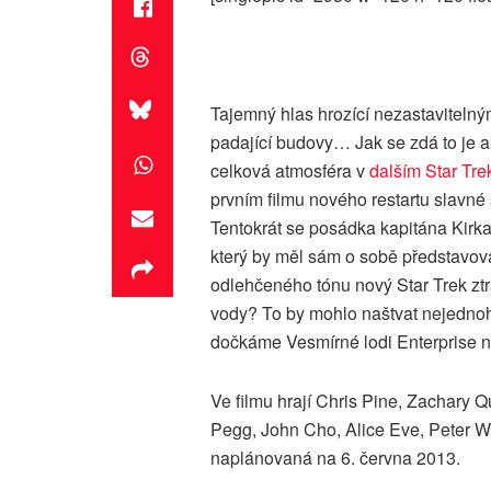
Tajemný hlas hrozící nezastavitelný
padající budovy… Jak se zdá to je ak
celková atmosféra v
dalším Star Tre
prvním filmu nového restartu slavné s
Tentokrát se posádka kapitána Kirk
který by měl sám o sobě představova
odlehčeného tónu nový Star Trek ztr
vody? To by mohlo naštvat nejednoh
dočkáme Vesmírné lodi Enterprise n
Ve filmu hrají Chris Pine, Zachary 
Pegg, John Cho, Alice Eve, Peter We
naplánovaná na 6. června 2013.