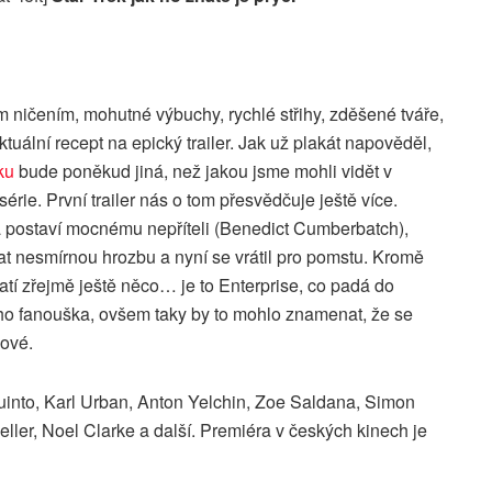
m ničením, mohutné výbuchy, rychlé střihy, zděšené tváře,
tuální recept na epický trailer. Jak už plakát napověděl,
ku
bude poněkud jiná, než jakou jsme mohli vidět v
érie. První trailer nás o tom přesvědčuje ještě více.
a postaví mocnému nepříteli (Benedict Cumberbatch),
t nesmírnou hrozbu a nyní se vrátil pro pomstu. Kromě
atí zřejmě ještě něco… je to Enterprise, co padá do
o fanouška, ovšem taky by to mohlo znamenat, že se
ové.
Quinto, Karl Urban, Anton Yelchin, Zoe Saldana, Simon
ller, Noel Clarke a další. Premiéra v českých kinech je