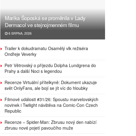
Marika Šoposká se proměnila v Lady
Dermacol ve stejnojmenném filmu
6 SRPNA, 2026
Trailer k dokudramatu Osamělý vlk režiséra
Ondřeje Veverky
Petr Větrovský o příjezdu Dolpha Lundgrena do
Prahy a další Noci s legendou
Recenze Virtuální přítelkyně: Dokument ukazuje
svět OnlyFans, ale bojí se jít víc do hloubky
Filmové události #31/26: Spoustu marvelovských
novinek i Twilight návštěva na Comic-Con Czech
Republic
Recenze – Spider-Man: Zbrusu nový den nabízí
zbrusu nové pojetí pavoučího muže