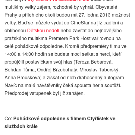
multikiny velký zájem, rozhodně by vyhrál. Obyvatelé
Prahy a přilehlého okolí budou mít 27. ledna 2013 možnost
volby. Buď se můžete vydat do CineStar na již tradiční a
oblíbenou
Dětskou neděli
nebo zavítat do nejnovějšího
pražského multikina Premiere Park Hostivař rovnou na
celé pohádkové odpoledne. Kromě předpremiéry filmu ve
14:00 a 14:30 hodin se budete moci setkat s herci, kteří
propůjčili postavičkám svůj hlas (Tereza Bebarová,
Bohdan Tůma, Ondřej Brzobohatý, Miroslav Táborský,
Anna Brousková) a získat od nich drahocenný autogram.
Navíc na malé návštěvníky čeká spousta her a soutěží.
Předprodej vstupenek byl již zahájen.
Co:
Pohádkové odpoledne s filmem Čtyřlístek ve
službách krále