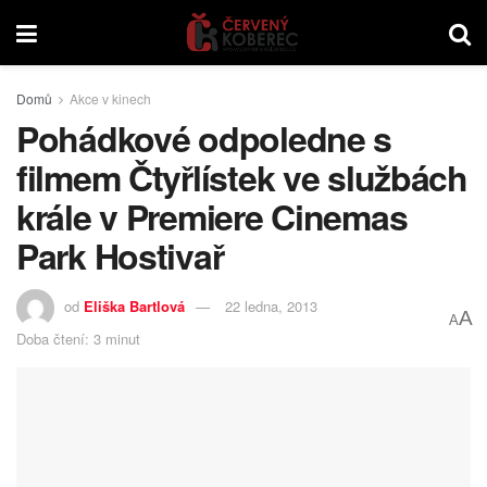
Domů
Akce v kinech
Pohádkové odpoledne s
filmem Čtyřlístek ve službách
krále v Premiere Cinemas
Park Hostivař
od
Eliška Bartlová
22 ledna, 2013
A
A
Doba čtení: 3 minut