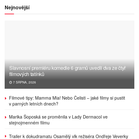
Nejnovější
Slavnosní premiéru komedie 6 gramů uvedli dva ze čtyř
filmových tatínků
7 SRPNA, 2026
Filmové tipy: Mamma Mia! Nebo Čelisti – jaké filmy si pustit
v parných letních dnech?
Marika Šoposká se proměnila v Lady Dermacol ve
stejnojmenném filmu
Trailer k dokudramatu Osamělý vlk režiséra Ondřeje Veverky