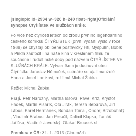
[singlepic id=2934 w=320 h=240 float=right]Oficiální
synopse Čtyřlístek ve službách krále:
Po více než čtyřiceti letech od zrodu prvního legendárního
českého komiksu ČTYŘLÍSTEK (první vydání vyšlo v roce
1969) se chystají oblíbené postavičky Fifi, Myšpulín, Bobík
a Pinďa zaútočit i na naše kina v kresleném filmu ze
současné i rudolfínské doby pod názvem ČTYŘLÍSTEK VE
SLUŽBÁCH KRÁLE. Výtvarníkem je duchovní otec
Čtyřlístku Jaroslav Němeček, scénáře se ujali manželé
Hana a Josef Lamkovi, režii má Michal Žabka.
: Michal Žabka
Režie
Petr Nárožný, Martha Issová, Pavel Kříž, Kryštof
Hrají:
Hádek, Martin Písařík, Ota Jirák, Tereza Bebarová, Jiří
Lábus, Karel Heřmánek, Bohdan Tůma , Ondřej Brzobohatý
, Vladimír Brabec, Jan Přeučil, Dalimil Klapka, Tomáš
Juřička, Vladimír Javorský, Otakar Brousek st.
31. 1. 2013 (CinemArt)
Premiera v ČR: