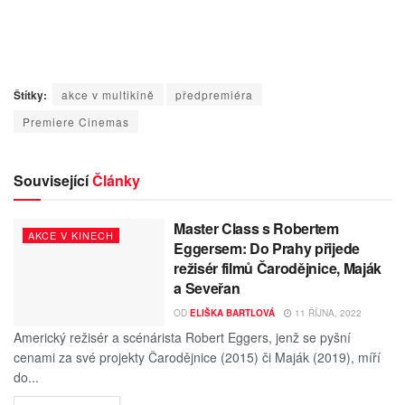
Štítky:
akce v multikině
předpremiéra
Premiere Cinemas
Související
Články
Master Class s Robertem
AKCE V KINECH
Eggersem: Do Prahy přijede
režisér filmů Čarodějnice, Maják
a Seveřan
OD
ELIŠKA BARTLOVÁ
11 ŘÍJNA, 2022
Americký režisér a scénárista Robert Eggers, jenž se pyšní
cenami za své projekty Čarodějnice (2015) či Maják (2019), míří
do...