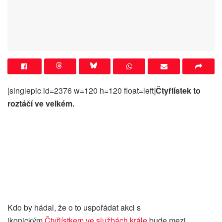
[singlepic id=2376 w=120 h=120 float=left]
Čtyřlístek to
roztáčí ve velkém.
Kdo by hádal, že o to uspořádat akci s
ikonickým
Čtyřlístkem ve službách krále
bude mezi