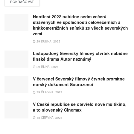
POKRAČOVAT
Nordfest 2022 nabídne sedm večerů
strávených ve společnosti celovečerních a
krátkometrážních snímků ze všech severských
zemí
29 DUBNA, 2022
Listopadový Severský filmový čtvrtek nabídne
finské drama Autor neznámý
29 ŘÍJNA, 2021
V červenci Severský filmový čtvrtek promítne
norský dokument Sourozenci
29 ČERVNA, 2021
V České republice se otevřelo nové multikino,
a to slovenský Cinemax
18 ČERVNA, 2021