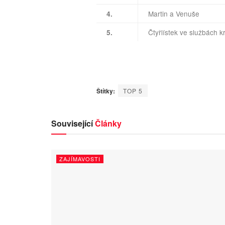
Martin a Venuše
4.
Čtyřlístek ve službách k
5.
Štítky:
TOP 5
Související
Články
ZAJÍMAVOSTI