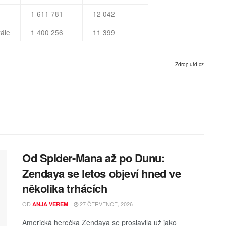
1 611 781
12 042
rále
1 400 256
11 399
Zdroj: ufd.cz
Od Spider-Mana až po Dunu:
Zendaya se letos objeví hned ve
několika trhácích
OD
27 ČERVENCE, 2026
ANJA VEREM
Americká herečka Zendaya se proslavila už jako