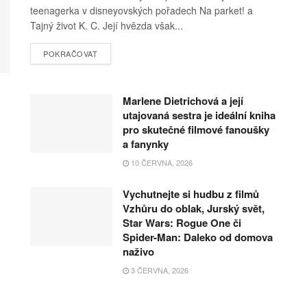
teenagerka v disneyovských pořadech Na parket! a
Tajný život K. C. Její hvězda však...
POKRAČOVAT
Marlene Dietrichová a její
utajovaná sestra je ideální kniha
pro skutečné filmové fanoušky
a fanynky
10 ČERVNA, 2026
Vychutnejte si hudbu z filmů
Vzhůru do oblak, Jurský svět,
Star Wars: Rogue One či
Spider-Man: Daleko od domova
naživo
3 ČERVNA, 2026