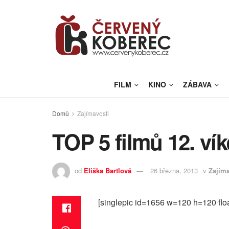
FILM
KINO
ZÁBAVA
Domů
Zajímavosti
TOP 5 filmů 12. ví
od
Eliška Bartlová
26 března, 2013
v
Zajíma
[singlepic id=1656 w=120 h=120 floa