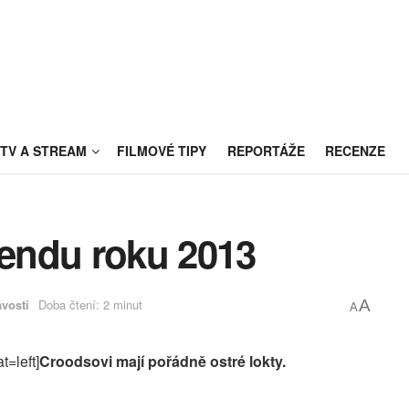
TV A STREAM
FILMOVÉ TIPY
REPORTÁŽE
RECENZE
kendu roku 2013
vosti
Doba čtení: 2 minut
A
A
t=left]
Croodsovi mají pořádně ostré lokty.