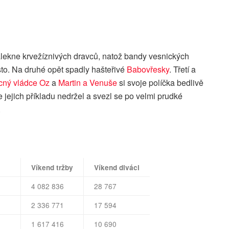
lekne krvežíznivých dravců, natož bandy vesnických
sto. Na druhé opět spadly hašteřivé
Babovřesky
. Třetí a
ný vládce Oz
a
Martin a Venuše
si svoje políčka bedlivě
 jejich příkladu nedržel a svezl se po velmi prudké
.
Víkend tržby
Víkend diváci
4 082 836
28 767
2 336 771
17 594
1 617 416
10 690