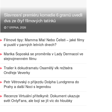
Slavnosní premiéru komedie 6 gramů uvedli
dva ze čtyř filmových tatínků
7 SRPNA, 2026
Filmové tipy: Mamma Mia! Nebo Čelisti – jaké filmy
si pustit v parných letních dnech?
Marika Šoposká se proměnila v Lady Dermacol ve
stejnojmenném filmu
Trailer k dokudramatu Osamělý vlk režiséra
Ondřeje Veverky
Petr Větrovský o příjezdu Dolpha Lundgrena do
Prahy a další Noci s legendou
Recenze Virtuální přítelkyně: Dokument ukazuje
svět OnlyFans, ale bojí se jít víc do hloubky