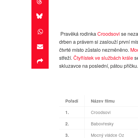
Pravěká rodinka
Croodsovi
se neza
drben a právem si zaslouží první mí
čtvrté místo zůstalo nezměněno.
Moc
střeží.
Čtyřlístek ve službách krále
se
skluzavce na poslední, pátou příčku
Pořadí
Název filmu
Croodsovi
1.
Babovřesky
2.
Mocný vládce Oz
3.