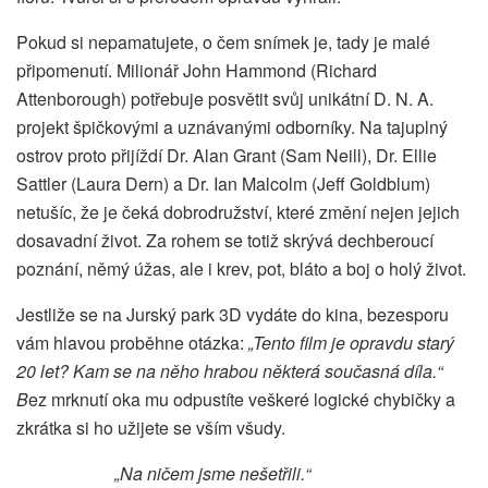
Pokud si nepamatujete, o čem snímek je, tady je malé
připomenutí. Milionář John Hammond (Richard
Attenborough) potřebuje posvětit svůj unikátní D. N. A.
projekt špičkovými a uznávanými odborníky. Na tajuplný
ostrov proto přijíždí Dr. Alan Grant (Sam Neill), Dr. Ellie
Sattler (Laura Dern) a Dr. Ian Malcolm (Jeff Goldblum)
netušíc, že je čeká dobrodružství, které změní nejen jejich
dosavadní život. Za rohem se totiž skrývá dechberoucí
poznání, němý úžas, ale i krev, pot, bláto a boj o holý život.
Jestliže se na Jurský park 3D vydáte do kina, bezesporu
vám hlavou proběhne otázka:
„Tento film je opravdu starý
20 let? Kam se na něho hrabou některá současná díla.“
B
ez mrknutí oka mu odpustíte veškeré logické chybičky a
zkrátka si ho užijete se vším všudy.
„Na ničem jsme nešetřili.“