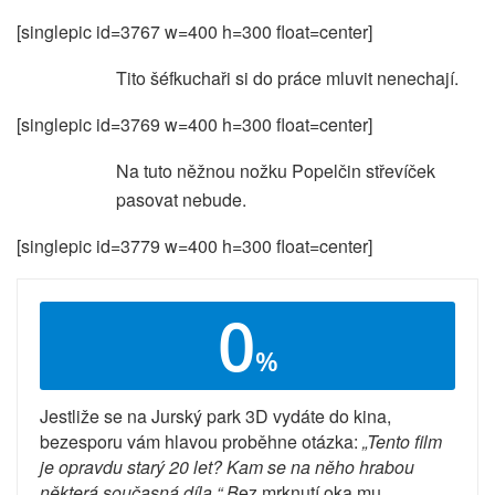
[singlepic id=3767 w=400 h=300 float=center]
Tito šéfkuchaři si do práce mluvit nenechají.
[singlepic id=3769 w=400 h=300 float=center]
Na tuto něžnou nožku Popelčin střevíček
pasovat nebude.
[singlepic id=3779 w=400 h=300 float=center]
0
%
Jestliže se na Jurský park 3D vydáte do kina,
bezesporu vám hlavou proběhne otázka:
„Tento film
je opravdu starý 20 let? Kam se na něho hrabou
některá současná díla.“ B
ez mrknutí oka mu