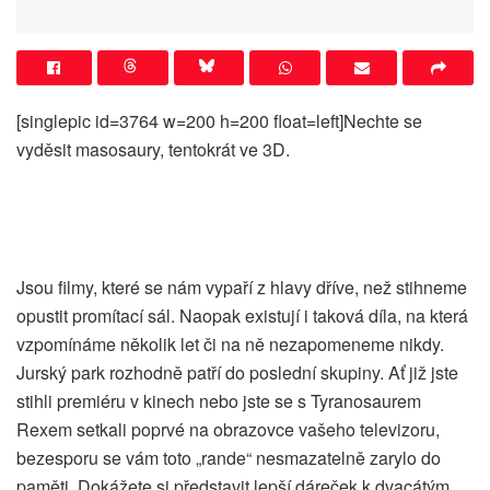
[singlepic id=3764 w=200 h=200 float=left]Nechte se
vyděsit masosaury, tentokrát ve 3D.
Jsou filmy, které se nám vypaří z hlavy dříve, než stihneme
opustit promítací sál. Naopak existují i taková díla, na která
vzpomínáme několik let či na ně nezapomeneme nikdy.
Jurský park rozhodně patří do poslední skupiny. Ať již jste
stihli premiéru v kinech nebo jste se s Tyranosaurem
Rexem setkali poprvé na obrazovce vašeho televizoru,
bezesporu se vám toto „rande“ nesmazatelně zarylo do
paměti. Dokážete si představit lepší dáreček k dvacátým