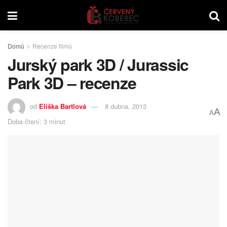
Domů
Recenze filmů
Jurský park 3D / Jurassic
Park 3D – recenze
od
Eliška Bartlová
8 dubna, 2013
A
A
Doba čtení: 3 minut