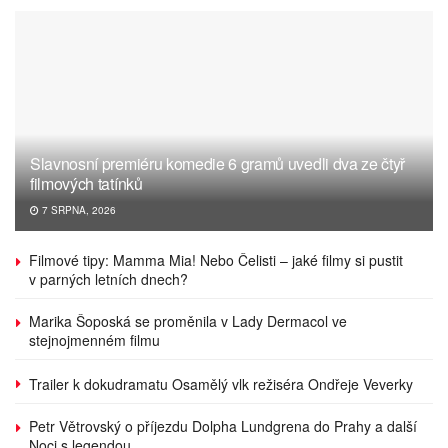
Slavnosní premiéru komedie 6 gramů uvedli dva ze čtyř
filmových tatínků
7 SRPNA, 2026
Filmové tipy: Mamma Mia! Nebo Čelisti – jaké filmy si pustit
v parných letních dnech?
Marika Šoposká se proměnila v Lady Dermacol ve
stejnojmenném filmu
Trailer k dokudramatu Osamělý vlk režiséra Ondřeje Veverky
Petr Větrovský o příjezdu Dolpha Lundgrena do Prahy a další
Noci s legendou