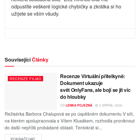
odpustíte veškeré logické chybičky a zkrátka si ho
užijete se vším všudy.
Související
Články
Recenze Virtuální přítelkyně:
RECENZE FILMŮ
Dokument ukazuje
svět OnlyFans, ale bojí se jít víc
do hloubky
OD
LENKA POJEZNÁ
3 SRPNA, 2026
Režisérka Barbora Chalupová se po úspěšném dokumentu V síti,
na kterém spolupracovala s Vítem Klusákem, rozhodla proniknout
do další nepříliš probádané oblasti. Tentokrát si...
POKRAČOVAT