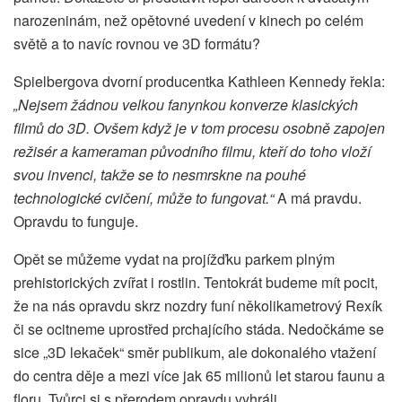
narozeninám, než opětovné uvedení v kinech po celém
světě a to navíc rovnou ve 3D formátu?
Spielbergova dvorní producentka Kathleen Kennedy řekla:
„Nejsem žádnou velkou fanynkou konverze klasických
filmů do 3D. Ovšem když je v tom procesu osobně zapojen
režisér a kameraman původního filmu, kteří do toho vloží
svou invenci, takže se to nesmrskne na pouhé
technologické cvičení, může to fungovat.“
A má pravdu.
Opravdu to funguje.
Opět se můžeme vydat na projížďku parkem plným
prehistorických zvířat i rostlin. Tentokrát budeme mít pocit,
že na nás opravdu skrz nozdry funí několikametrový Rexík
či se ocitneme uprostřed prchajícího stáda. Nedočkáme se
sice „3D lekaček“ směr publikum, ale dokonalého vtažení
do centra děje a mezi více jak 65 milionů let starou faunu a
floru. Tvůrci si s přerodem opravdu vyhráli.