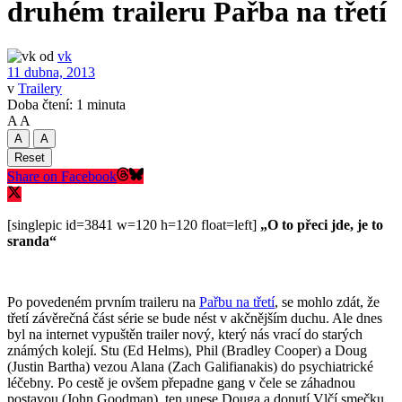
druhém traileru Pařba na třetí
od
vk
11 dubna, 2013
v
Trailery
Doba čtení: 1 minuta
A
A
A
A
Reset
Share on Facebook
[singlepic id=3841 w=120 h=120 float=left]
„O to přeci jde, je to
sranda“
Po povedeném prvním traileru na
Pařbu na třetí
, se mohlo zdát, že
třetí závěrečná část série se bude nést v akčnějším duchu. Ale dnes
byl na internet vypuštěn trailer nový, který nás vrací do starých
známých kolejí. Stu (Ed Helms), Phil (Bradley Cooper) a Doug
(Justin Bartha) vezou Alana (Zach Galifianakis) do psychiatrické
léčebny. Po cestě je ovšem přepadne gang v čele se záhadnou
postavou (John Goodman), ten unese Douga a donutí Vlčí smečku