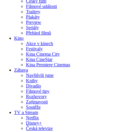
Český film
Filmové události
Trailery
Plakáty
Preview
Seriály
Přehled filmů
Kino
Akce v kinech
Festivaly
Kina Cinema City
Kina CineStar
Kina Premiere Cinemas
Zábava
Navštívili jsme
Knihy
Divadlo
Filmové tipy
Rozhovory
Zajímavosti
Soutěže
TV a Stream
Netflix
Disney+
Česká televize