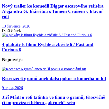
Nový trailer ke komedii Digger oscarového režiséra
Alejandra G. Iñárritua s Tomem Cruisem v hlavní
roli
13 července, 2026
Další článek
4 plakáty k filmu Rychle a zběsile 6 / Fast and
Furious 6
Nejnovější
Recenze: 6 gramů aneb další pokus o komediální hit
9 srpna, 2026
Jiří Mádl o roli tatínka ve filmu 6 gramů, tělocvičně
či improvizaci během „akčních“ scén