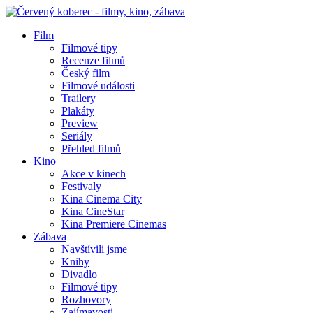
Film
Filmové tipy
Recenze filmů
Český film
Filmové události
Trailery
Plakáty
Preview
Seriály
Přehled filmů
Kino
Akce v kinech
Festivaly
Kina Cinema City
Kina CineStar
Kina Premiere Cinemas
Zábava
Navštívili jsme
Knihy
Divadlo
Filmové tipy
Rozhovory
Zajímavosti