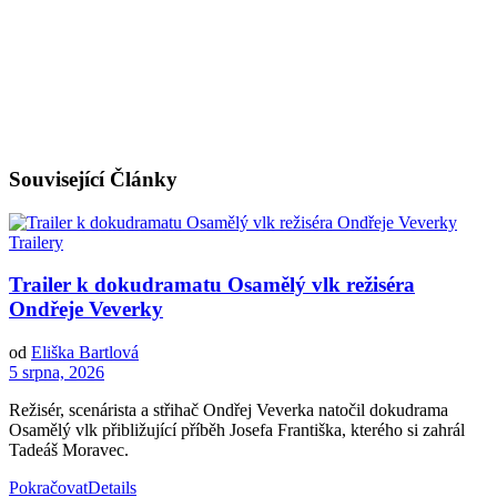
Související
Články
Trailery
Trailer k dokudramatu Osamělý vlk režiséra
Ondřeje Veverky
od
Eliška Bartlová
5 srpna, 2026
Režisér, scenárista a střihač Ondřej Veverka natočil dokudrama
Osamělý vlk přibližující příběh Josefa Františka, kterého si zahrál
Tadeáš Moravec.
Pokračovat
Details