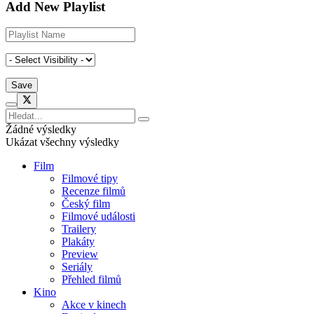
Add New Playlist
Žádné výsledky
Ukázat všechny výsledky
Film
Filmové tipy
Recenze filmů
Český film
Filmové události
Trailery
Plakáty
Preview
Seriály
Přehled filmů
Kino
Akce v kinech