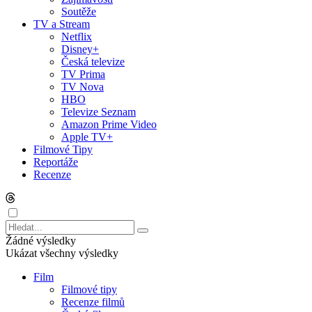
Soutěže
TV a Stream
Netflix
Disney+
Česká televize
TV Prima
TV Nova
HBO
Televize Seznam
Amazon Prime Video
Apple TV+
Filmové Tipy
Reportáže
Recenze
Žádné výsledky
Ukázat všechny výsledky
Film
Filmové tipy
Recenze filmů