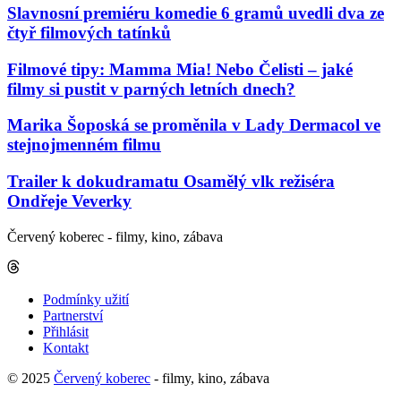
Slavnosní premiéru komedie 6 gramů uvedli dva ze
čtyř filmových tatínků
Filmové tipy: Mamma Mia! Nebo Čelisti – jaké
filmy si pustit v parných letních dnech?
Marika Šoposká se proměnila v Lady Dermacol ve
stejnojmenném filmu
Trailer k dokudramatu Osamělý vlk režiséra
Ondřeje Veverky
Červený koberec - filmy, kino, zábava
Podmínky užití
Partnerství
Přihlásit
Kontakt
© 2025
Červený koberec
- filmy, kino, zábava