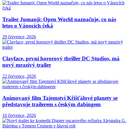
Trailer Jumanji: Open World naznačuje, co nás
letos o Vánocích čeká
29 července, 2026
Clayface, první hororový thriller DC Studios, má
nový mrazivý trailer
22 července, 2026
Animovaný film Tajemství Křišťálové planety se
představuje trailerem s českým dabingem
16 července, 2026