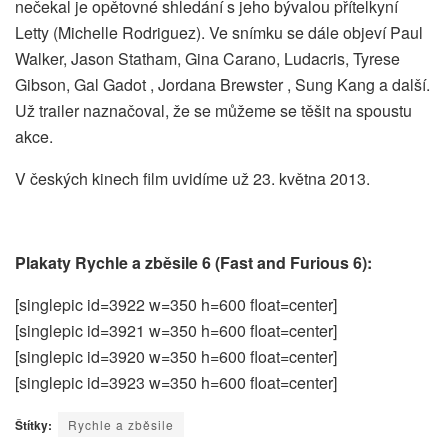
nečekal je opětovné shledání s jeho bývalou přítelkyní
Letty (Michelle Rodriguez). Ve snímku se dále objeví Paul
Walker, Jason Statham, Gina Carano, Ludacris, Tyrese
Gibson, Gal Gadot , Jordana Brewster , Sung Kang a další.
Už trailer naznačoval, že se můžeme se těšit na spoustu
akce.
V českých kinech film uvidíme už 23. května 2013.
Plakaty Rychle a zběsile 6 (Fast and Furious 6):
[singlepic id=3922 w=350 h=600 float=center]
[singlepic id=3921 w=350 h=600 float=center]
[singlepic id=3920 w=350 h=600 float=center]
[singlepic id=3923 w=350 h=600 float=center]
Štítky:
Rychle a zběsile