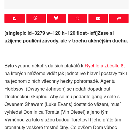
[singlepic id=3279 w=120 h=120 float=left]Zase si
užijeme pouliční závody, ale v trochu akčnějším duchu.
Bylo vydáno několik dalších plakátů k
Rychle a zběsile 6
,
na kterých můžeme vidět jak jednotlivé hlavní postavy tak i
na jednom z nich všechny hezky pohromadě. Agentu
Hobbsovi (Dwayne Johnson) se nedaří dopadnout
zločineckou skupinu. Aby se mu podařilo gang v čele s
Owenem Shawem (Luke Evans) dostat do vězení, musí
vyhledat Dominica Toretta (Vin Diesel) a jeho tým.
Výměnou za tuto službu budou Torettovi i jeho přátelům
prominuty veškeré trestné činy. Co ovšem Dom vůbec