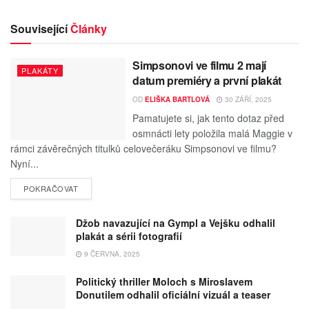
Související
Články
Simpsonovi ve filmu 2 mají
PLAKÁTY
datum premiéry a první plakát
OD
ELIŠKA BARTLOVÁ
30 ZÁŘÍ, 2025
Pamatujete si, jak tento dotaz před
osmnácti lety položila malá Maggie v
rámci závěrečných titulků celovečeráku Simpsonovi ve filmu?
Nyní...
POKRAČOVAT
Džob navazující na Gympl a Vejšku odhalil
plakát a sérii fotografií
9 ČERVNA, 2025
Politický thriller Moloch s Miroslavem
Donutilem odhalil oficiální vizuál a teaser