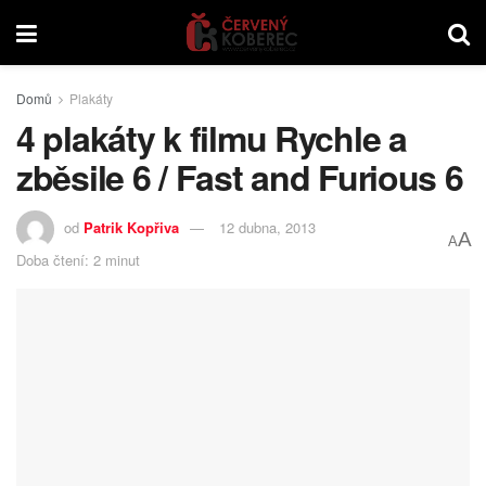
Domů
Plakáty
4 plakáty k filmu Rychle a
zběsile 6 / Fast and Furious 6
od
Patrik Kopřiva
12 dubna, 2013
A
A
Doba čtení: 2 minut