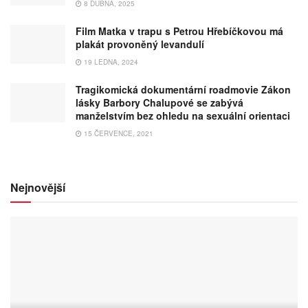
8 DUBNA, 2025
Film Matka v trapu s Petrou Hřebíčkovou má
plakát provoněný levandulí
19 LEDNA, 2024
Tragikomická dokumentární roadmovie Zákon
lásky Barbory Chalupové se zabývá
manželstvím bez ohledu na sexuální orientaci
15 ČERVENCE, 2021
Nejnovější