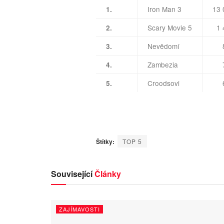
Iron Man 3
13 
1.
Scary Movie 5
1 
2.
Nevědomí
86
3.
Zambezia
79
4.
Croodsovi
61
5.
Štítky:
TOP 5
Související
Články
ZAJÍMAVOSTI