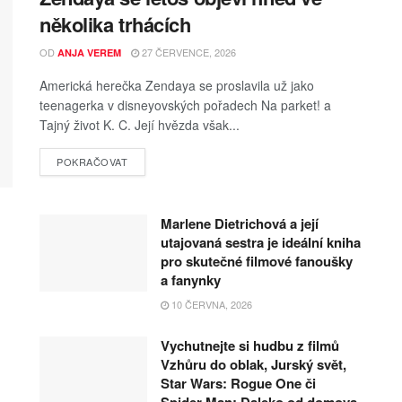
několika trhácích
OD
27 ČERVENCE, 2026
ANJA VEREM
Americká herečka Zendaya se proslavila už jako
teenagerka v disneyovských pořadech Na parket! a
Tajný život K. C. Její hvězda však...
POKRAČOVAT
Marlene Dietrichová a její
utajovaná sestra je ideální kniha
pro skutečné filmové fanoušky
a fanynky
10 ČERVNA, 2026
Vychutnejte si hudbu z filmů
Vzhůru do oblak, Jurský svět,
Star Wars: Rogue One či