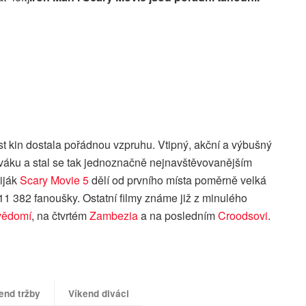
t kin dostala pořádnou vzpruhu. Vtipný, akční a výbušný
iváku a stal se tak jednoznačně nejnavštěvovanějším
iják
Scary Movie 5
dělí od prvního místa poměrně velká
11 382 fanoušky. Ostatní filmy známe již z minulého
vědomí
, na čtvrtém
Zambezia
a na posledním
Croodsovi
.
end tržby
Víkend diváci