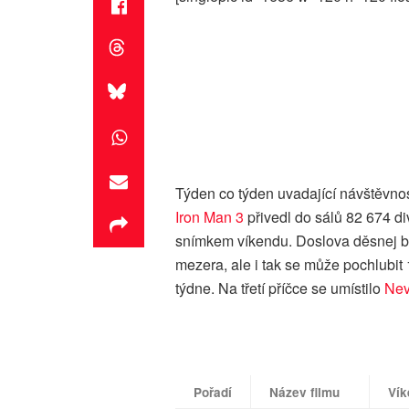
Týden co týden uvadající návštěvnos
Iron Man 3
přivedl do sálů 82 674 d
snímkem víkendu. Doslova děsnej b
mezera, ale i tak se může pochlubit 
týdne. Na třetí příčce se umístilo
Ne
Pořadí
Název filmu
Vík