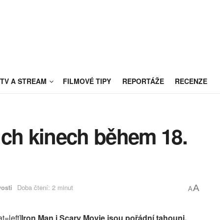
TV A STREAM
FILMOVÉ TIPY
REPORTÁŽE
RECENZE
ich kinech během 18.
osti
Doba čtení: 2 minut
A
A
t=left]
Iron Man i Scary Movie jsou pořádní tahouni.