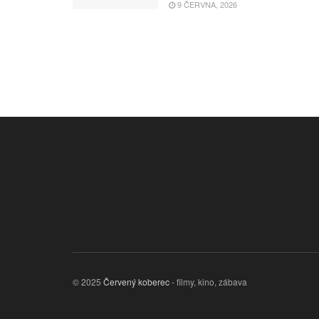
9 ČERVNA, 2026
© 2025
Červený koberec
- filmy, kino, zábava