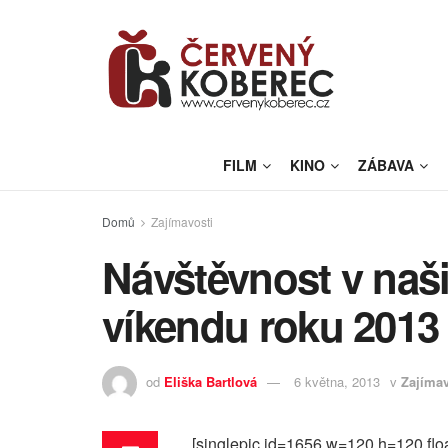
FILM
KINO
ZÁBAVA
Domů
Zajímavosti
Návštěvnost v naš
víkendu roku 2013
od
Eliška Bartlová
6 května, 2013
v
Zajímav
[singlepic id=1656 w=120 h=120 floa