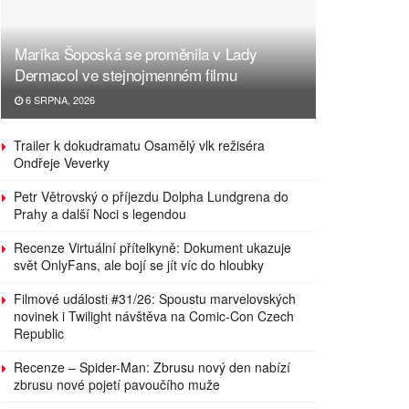
Marika Šoposká se proměnila v Lady
Dermacol ve stejnojmenném filmu
6 SRPNA, 2026
Trailer k dokudramatu Osamělý vlk režiséra
Ondřeje Veverky
Petr Větrovský o příjezdu Dolpha Lundgrena do
Prahy a další Noci s legendou
Recenze Virtuální přítelkyně: Dokument ukazuje
svět OnlyFans, ale bojí se jít víc do hloubky
Filmové události #31/26: Spoustu marvelovských
novinek i Twilight návštěva na Comic-Con Czech
Republic
Recenze – Spider-Man: Zbrusu nový den nabízí
zbrusu nové pojetí pavoučího muže