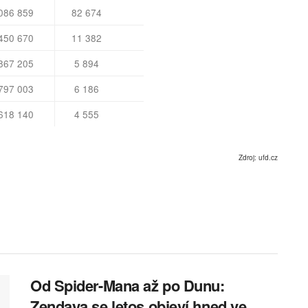
086 859
82 674
450 670
11 382
7 205
5 894
7 003
6 186
8 140
4 555
Zdroj: ufd.cz
Od Spider-Mana až po Dunu:
Zendaya se letos objeví hned ve