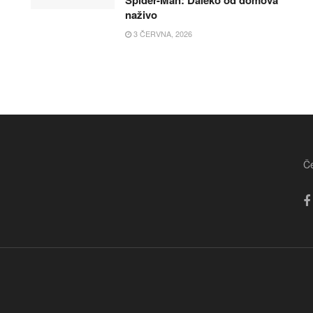
Spider-Man: Daleko od domova
naživo
3 ČERVNA, 2026
Če