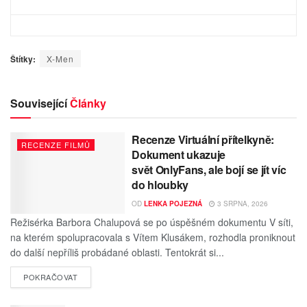
Štítky:
X-Men
Související
Články
Recenze Virtuální přítelkyně:
RECENZE FILMŮ
Dokument ukazuje
svět OnlyFans, ale bojí se jít víc
do hloubky
OD
LENKA POJEZNÁ
3 SRPNA, 2026
Režisérka Barbora Chalupová se po úspěšném dokumentu V síti,
na kterém spolupracovala s Vítem Klusákem, rozhodla proniknout
do další nepříliš probádané oblasti. Tentokrát si...
POKRAČOVAT