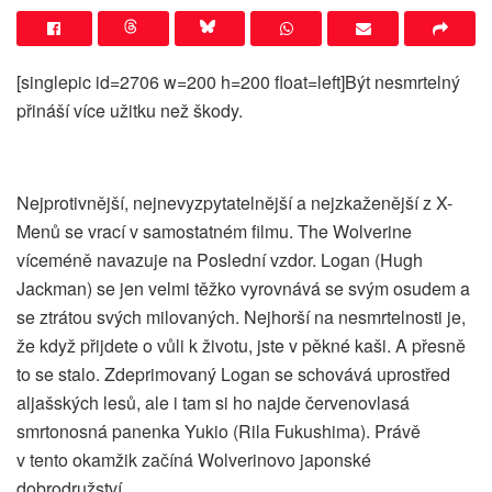
[singlepic id=2706 w=200 h=200 float=left]Být nesmrtelný
přináší více užitku než škody.
Nejprotivnější, nejnevyzpytatelnější a nejzkaženější z X-
Menů se vrací v samostatném filmu. The Wolverine
víceméně navazuje na Poslední vzdor. Logan (Hugh
Jackman) se jen velmi těžko vyrovnává se svým osudem a
se ztrátou svých milovaných. Nejhorší na nesmrtelnosti je,
že když přijdete o vůli k životu, jste v pěkné kaši. A přesně
to se stalo. Zdeprimovaný Logan se schovává uprostřed
aljašských lesů, ale i tam si ho najde červenovlasá
smrtonosná panenka Yukio (Rila Fukushima). Právě
v tento okamžik začíná Wolverinovo japonské
dobrodružství.