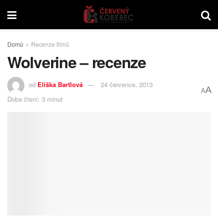
Domů
Recenze filmů
Wolverine – recenze
od
Eliška Bartlová
24 července, 2013
A
A
Doba čtení: 3 minut