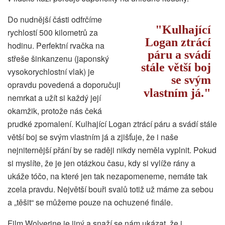
Do nudnější části odfrčíme
Kulhající
rychlostí 500 kilometrů za
Logan ztrácí
hodinu. Perfektní rvačka na
páru a svádí
střeše šinkanzenu (japonský
stále větší boj
vysokorychlostní vlak) je
se svým
opravdu povedená a doporučuji
vlastním já.
nemrkat a užít si každý její
okamžik, protože nás čeká
prudké zpomalení. Kulhající Logan ztrácí páru a svádí stále
větší boj se svým vlastním já a zjišťuje, že i naše
nejniternější přání by se raději nikdy neměla vyplnit. Pokud
si myslíte, že je jen otázkou času, kdy si vylíže rány a
ukáže tóčo, na které jen tak nezapomeneme, nemáte tak
zcela pravdu. Největší bouři svalů totiž už máme za sebou
a „těšit“ se můžeme pouze na ochuzené finále.
Film Wolverine je jiný a snaží se nám ukázat, že i