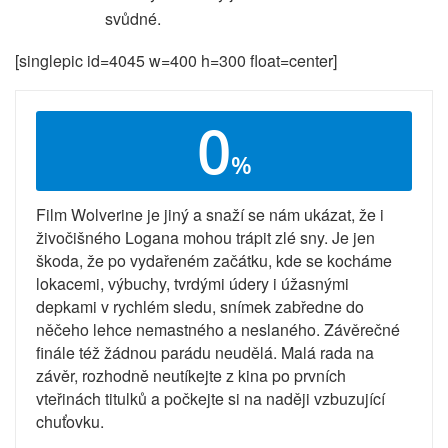
svůdné.
[singlepic id=4045 w=400 h=300 float=center]
0
%
Film Wolverine je jiný a snaží se nám ukázat, že i
živočišného Logana mohou trápit zlé sny. Je jen
škoda, že po vydařeném začátku, kde se kocháme
lokacemi, výbuchy, tvrdými údery i úžasnými
depkami v rychlém sledu, snímek zabředne do
něčeho lehce nemastného a neslaného. Závěrečné
finále též žádnou parádu neudělá. Malá rada na
závěr, rozhodně neutíkejte z kina po prvních
vteřinách titulků a počkejte si na naději vzbuzující
chuťovku.