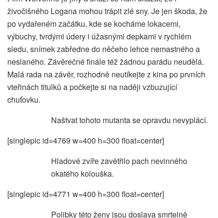
živočišného Logana mohou trápit zlé sny. Je jen škoda, že
po vydařeném začátku, kde se kocháme lokacemi,
výbuchy, tvrdými údery i úžasnými depkami v rychlém
sledu, snímek zabředne do něčeho lehce nemastného a
neslaného. Závěrečné finále též žádnou parádu neudělá.
Malá rada na závěr, rozhodně neutíkejte z kina po prvních
vteřinách titulků a počkejte si na naději vzbuzující
chuťovku.
Naštvat tohoto mutanta se opravdu nevyplácí.
[singlepic id=4769 w=400 h=300 float=center]
Hladové zvíře zavětřilo pach nevinného
okatého kolouška.
[singlepic id=4771 w=400 h=300 float=center]
Polibky této ženy jsou doslava smrtelně