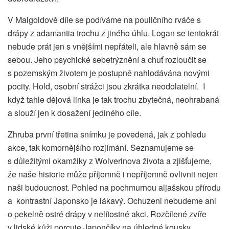
V Malgoldově díle se podíváme na pouličního rváče s
drápy z adamantia trochu z jiného úhlu. Logan se tentokrát
nebude prát jen s vnějšími nepřáteli, ale hlavně sám se
sebou. Jeho psychické sebetrýznění a chuť rozloučit se
s pozemským životem je postupně nahlodávána novými
pocity. Hold, osobní strážci jsou zkrátka neodolatelní. I
když tahle dějová linka je tak trochu zbytečná, neohrabaná
a slouží jen k dosažení jediného cíle.
Zhruba první třetina snímku je povedená, jak z pohledu
akce, tak komornějšího rozjímání. Seznamujeme se
s důležitými okamžiky z Wolverinova života a zjišťujeme,
že naše historie může příjemně i nepříjemně ovlivnit nejen
naši budoucnost. Pohled na pochmurnou aljašskou přírodu
a kontrastní Japonsko je lákavý. Ochuzeni nebudeme ani
o pekelně ostré drápy v nelítostné akci. Rozčílené zvíře
v lidské kůži porcuje Japončíky na úhledné kousky.