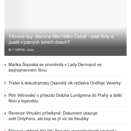
Filmové tipy: Mamma Mia! Nebo Čelisti – jaké filmy si
pustit v parných letních dnech?
7 SRPNA, 2026
Marika Šoposká se proměnila v Lady Dermacol ve
stejnojmenném filmu
Trailer k dokudramatu Osamělý vlk režiséra Ondřeje Veverky
Petr Větrovský o příjezdu Dolpha Lundgrena do Prahy a další
Noci s legendou
Recenze Virtuální přítelkyně: Dokument ukazuje
svět OnlyFans, ale bojí se jít víc do hloubky
Filmové události #31/26: Spoustu marvelovských novinek i