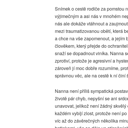
Snímek o cestě rodiče za pomstou n
výjimečným a asi nás v mnohém nep
nás ale dokáže vtáhnout a zaujmout.
mezi traumatizovanou obětí, která b
a chce na vše zapomenout, a jejím 
člověkem, který přejde do ochranit
snaží se dopadnout viníka. Nanna 
zprotiví, protože je agresivní a hyste
zároveň jí moc dobře rozumíme, prot
správnou věc, ale na cestě k ní čin
Nanna není příliš sympatická posta
životě pár chyb, nepyšní se ani srdc
unavovat, jelikož není žádný skvělý d
každém vybíjí zlost, protože není p
víc až do závěrečných několika min