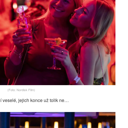
(Foto: Nordisk Film)
í veselé, jejich konce už tolik ne…