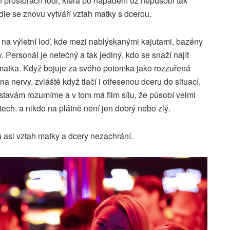
h prostorách lodi, která po napadení už nepůsobí tak
ie se znovu vytváří vztah matky s dcerou.
a výletní loď, kde mezi nablýskanými kajutami, bazény
 Personál je netečný a tak jediný, kdo se snaží najít
 matka. Když bojuje za svého potomka jako rozzuřená
a nervy, zvláště když tlačí i otřesenou dceru do situací,
k postavám rozumíme a v tom má film sílu, že působí velmi
ch, a nikdo na plátně není jen dobrý nebo zlý.
asi vztah matky a dcery nezachrání.