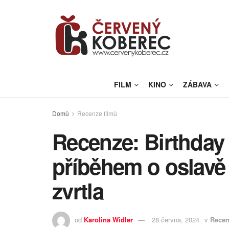
FILM
KINO
ZÁBAVA
Domů
Recenze filmů
Recenze: Birthday
příběhem o oslavě 
zvrtla
od
Karolina Widler
28 června, 2024
v
Recen