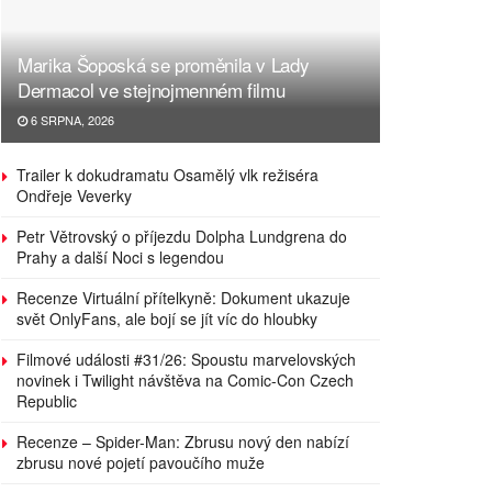
Marika Šoposká se proměnila v Lady
Dermacol ve stejnojmenném filmu
6 SRPNA, 2026
Trailer k dokudramatu Osamělý vlk režiséra
Ondřeje Veverky
Petr Větrovský o příjezdu Dolpha Lundgrena do
Prahy a další Noci s legendou
Recenze Virtuální přítelkyně: Dokument ukazuje
svět OnlyFans, ale bojí se jít víc do hloubky
Filmové události #31/26: Spoustu marvelovských
novinek i Twilight návštěva na Comic-Con Czech
Republic
Recenze – Spider-Man: Zbrusu nový den nabízí
zbrusu nové pojetí pavoučího muže