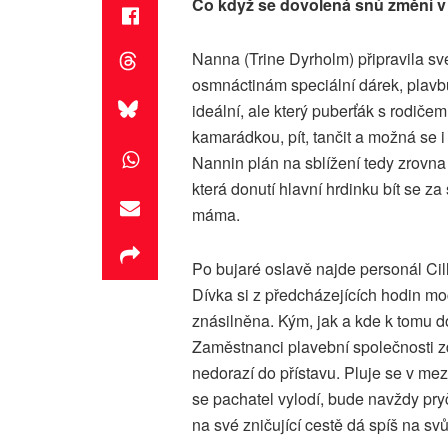
Co když se dovolená snů změní v
Nanna (Trine Dyrholm) připravila své
osmnáctinám speciální dárek, plavbu
ideální, ale který puberťák s rodiče
kamarádkou, pít, tančit a možná se 
Nannin plán na sblížení tedy zrovna
která donutí hlavní hrdinku bít se za
máma.
Po bujaré oslavě najde personál Ci
Dívka si z předcházejících hodin mo
znásilněna. Kým, jak a kde k tomu do
Zaměstnanci plavební společnosti zd
nedorazí do přístavu. Pluje se v mez
se pachatel vylodí, bude navždy pry
na své zničující cestě dá spíš na sv