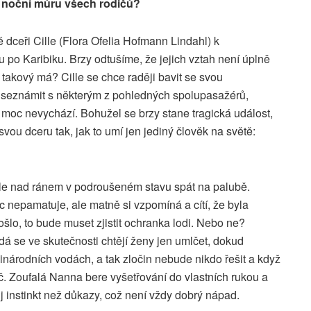
 noční můru všech rodičů?
 dceři Cille (Flora Ofelia Hofmann Lindahl) k
 po Karibiku. Brzy odtušíme, že jejich vztah není úplně
m takový má? Cille se chce raději bavit se svou
i seznámit s některým z pohledných spolupasažérů,
 moc nevychází. Bohužel se brzy stane tragická událost,
 svou dceru tak, jak to umí jen jediný člověk na světě:
lle nad ránem v podroušeném stavu spát na palubě.
c nepamatuje, ale matně si vzpomíná a cítí, že byla
šlo, to bude muset zjistit ochranka lodi. Nebo ne?
á se ve skutečnosti chtějí ženy jen umlčet, dokud
inárodních vodách, a tak zločin nebude nikdo řešit a když
č. Zoufalá Nanna bere vyšetřování do vlastních rukou a
ůj instinkt než důkazy, což není vždy dobrý nápad.