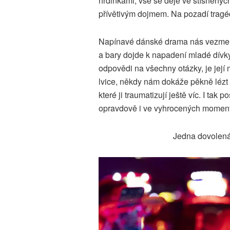
hrdinkami, vše se děje ve stísněnýc
přívětivým dojmem. Na pozadí tragéd
Napínavé dánské drama nás vezme n
a bary dojde k napadení mladé dívky.
odpovědi na všechny otázky, je její
lvice, někdy nám dokáže pěkně lézt n
které ji traumatizují ještě víc. I ta
opravdově i ve vyhrocených momente
Jedna dovolená 