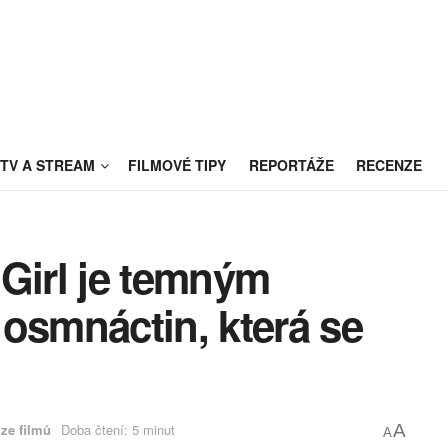
TV A STREAM
FILMOVÉ TIPY
REPORTÁŽE
RECENZE
 Girl je temným
osmnáctin, která se
ze filmů
Doba čtení: 5 minut
A
A