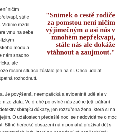
ení ničím
Snímek o cestě rodiče
řekvapí, stále
za pomstou není ničím
 Vidíme rozdíl
výjimečným a asi nás v
ere vinu na sebe
mnohém nepřekvapí,
blízkým
stále nás ale dokáže
elského módu a
vtáhnout a zaujmout.
se nám snadno
rická, ale
ože řešení situace zůstalo jen na ní. Chce udělat
í špatná rozhodnutí.
va. Je povýšená, neempatická a evidentně udělala v
em ze zlata. Ve druhé polovině nás začne její pátrání
etektiv sbírající důkazy, jen rozzuřená žena, která si na
o jejím. O událostech předešlé noci se nedovídáme o moc
ut. Silné herecké obsazení nám pomáhá prožívat děj s