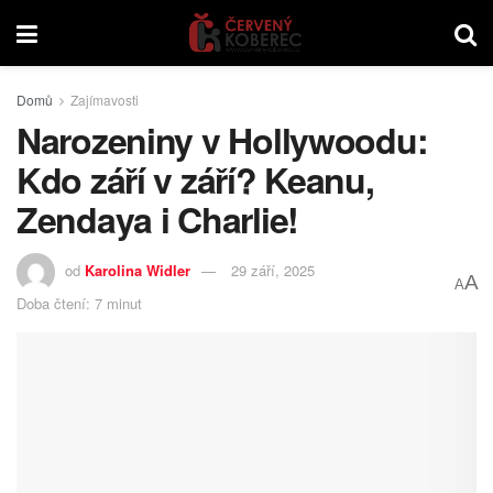
Domů
Zajímavosti
Narozeniny v Hollywoodu:
Kdo září v září? Keanu,
Zendaya i Charlie!
od
Karolina Widler
29 září, 2025
A
A
Doba čtení: 7 minut