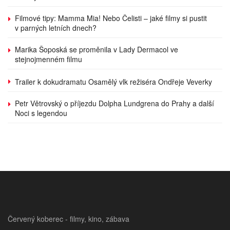
Filmové tipy: Mamma Mia! Nebo Čelisti – jaké filmy si pustit
v parných letních dnech?
Marika Šoposká se proměnila v Lady Dermacol ve
stejnojmenném filmu
Trailer k dokudramatu Osamělý vlk režiséra Ondřeje Veverky
Petr Větrovský o příjezdu Dolpha Lundgrena do Prahy a další
Noci s legendou
Červený koberec - filmy, kino, zábava