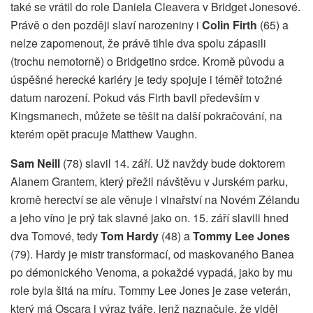
také se vrátil do role Daniela Cleavera v Bridget Jonesové.
Právě o den později slaví narozeniny i
Colin Firth
(65) a
nelze zapomenout, že právě tihle dva spolu zápasili
(trochu nemotorně) o Bridgetino srdce. Kromě původu a
úspěšné herecké kariéry je tedy spojuje i téměř totožné
datum narození. Pokud vás Firth bavil především v
Kingsmanech, můžete se těšit na další pokračování, na
kterém opět pracuje Matthew Vaughn.
Sam Neill
(78) slavil 14. září. Už navždy bude doktorem
Alanem Grantem, který přežil návštěvu v Jurském parku,
kromě herectví se ale věnuje i vinařství na Novém Zélandu
a jeho víno je prý tak slavné jako on. 15. září slavili hned
dva Tomové, tedy
Tom Hardy
(48) a
Tommy Lee Jones
(79). Hardy je mistr transformací, od maskovaného Banea
po démonického Venoma, a pokaždé vypadá, jako by mu
role byla šitá na míru. Tommy Lee Jones je zase veterán,
který má Oscara i výraz tváře, jenž naznačuje, že viděl