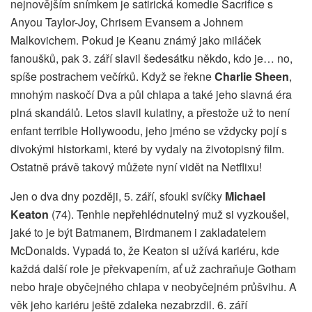
nejnovějším snímkem je satirická komedie Sacrifice s
Anyou Taylor-Joy, Chrisem Evansem a Johnem
Malkovichem. Pokud je Keanu známý jako miláček
fanoušků, pak 3. září slavil šedesátku někdo, kdo je… no,
spíše postrachem večírků. Když se řekne
Charlie Sheen
,
mnohým naskočí Dva a půl chlapa a také jeho slavná éra
plná skandálů. Letos slavil kulatiny, a přestože už to není
enfant terrible Hollywoodu, jeho jméno se vždycky pojí s
divokými historkami, které by vydaly na životopisný film.
Ostatně právě takový můžete nyní vidět na Netflixu!
Jen o dva dny později, 5. září, sfoukl svíčky
Michael
Keaton
(74). Tenhle nepřehlédnutelný muž si vyzkoušel,
jaké to je být Batmanem, Birdmanem i zakladatelem
McDonalds. Vypadá to, že Keaton si užívá kariéru, kde
každá další role je překvapením, ať už zachraňuje Gotham
nebo hraje obyčejného chlapa v neobyčejném průšvihu. A
věk jeho kariéru ještě zdaleka nezabrzdil. 6. září