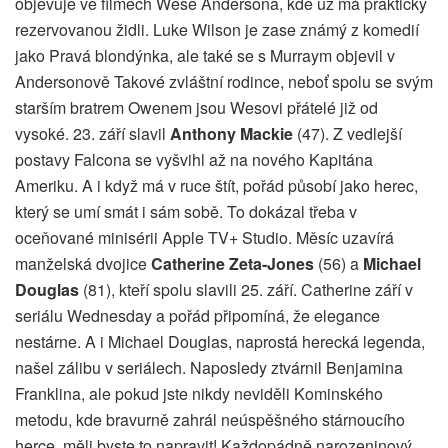
objevuje ve filmech Wese Andersona, kde už má prakticky
rezervovanou židli. Luke Wilson je zase známý z komedií
jako Pravá blondýnka, ale také se s Murraym objevil v
Andersonově Takové zvláštní rodince, neboť spolu se svým
starším bratrem Owenem jsou Wesovi přátelé již od
vysoké. 23. září slavil
Anthony Mackie
(47). Z vedlejší
postavy Falcona se vyšvihl až na nového Kapitána
Ameriku. A i když má v ruce štít, pořád působí jako herec,
který se umí smát i sám sobě. To dokázal třeba v
oceňované minisérii Apple TV+ Studio. Měsíc uzavírá
manželská dvojice
Catherine Zeta-Jones
(56) a
Michael
Douglas
(81), kteří spolu slavili 25. září. Catherine září v
seriálu Wednesday a pořád připomíná, že elegance
nestárne. A i Michael Douglas, naprostá herecká legenda,
našel zálibu v seriálech. Naposledy ztvárnil Benjamina
Franklina, ale pokud jste nikdy neviděli Kominského
metodu, kde bravurně zahrál neúspěšného stárnoucího
herce, měli byste to napravit! Každopádně narozeninový