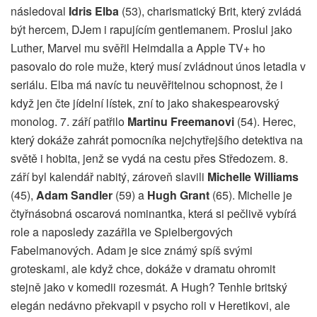
následoval
Idris Elba
(53), charismatický Brit, který zvládá
být hercem, DJem i rapujícím gentlemanem. Proslul jako
Luther, Marvel mu svěřil Heimdalla a Apple TV+ ho
pasovalo do role muže, který musí zvládnout únos letadla v
seriálu. Elba má navíc tu neuvěřitelnou schopnost, že i
když jen čte jídelní lístek, zní to jako shakespearovský
monolog. 7. září patřilo
Martinu Freemanovi
(54). Herec,
který dokáže zahrát pomocníka nejchytřejšího detektiva na
světě i hobita, jenž se vydá na cestu přes Středozem. 8.
září byl kalendář nabitý, zároveň slavili
Michelle Williams
(45),
Adam Sandler
(59) a
Hugh Grant
(65). Michelle je
čtyřnásobná oscarová nominantka, která si pečlivě vybírá
role a naposledy zazářila ve Spielbergových
Fabelmanových. Adam je sice známý spíš svými
groteskami, ale když chce, dokáže v dramatu ohromit
stejně jako v komedii rozesmát. A Hugh? Tenhle britský
elegán nedávno překvapil v psycho roli v Heretikovi, ale