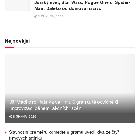
Jurský svět, Star Wars: Rogue One či Spider-
Man: Daleko od domova naživo
3 ČERVNA, 2026
Nejnovější
Jiří Mádl o roli tatínka ve filmu 6 gramů, tělocvičně či
improvizaci během „akčních“ scén
8 SRPNA, 2026
Slavnosní premiéru komedie 6 gramů uvedli dva ze čtyř
filmových tatínků