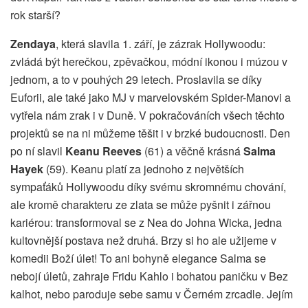
rok starší?
Zendaya
, která slavila 1. září, je zázrak Hollywoodu:
zvládá být herečkou, zpěvačkou, módní ikonou i múzou v
jednom, a to v pouhých 29 letech. Proslavila se díky
Euforii, ale také jako MJ v marvelovském Spider-Manovi a
vytřela nám zrak i v Duně. V pokračováních všech těchto
projektů se na ni můžeme těšit i v brzké budoucnosti. Den
po ní slavil
Keanu Reeves
(61) a věčně krásná
Salma
Hayek
(59). Keanu platí za jednoho z největších
sympaťáků Hollywoodu díky svému skromnému chování,
ale kromě charakteru ze zlata se může pyšnit i zářnou
kariérou: transformoval se z Nea do Johna Wicka, jedna
kultovnější postava než druhá. Brzy si ho ale užijeme v
komedii Boží úlet! To ani bohyně elegance Salma se
nebojí úletů, zahraje Fridu Kahlo i bohatou paničku v Bez
kalhot, nebo paroduje sebe samu v Černém zrcadle. Jejím