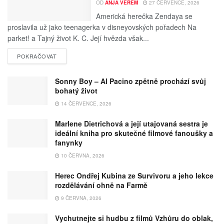
OD
ANJA VEREM
27 ČERVENCE, 2026
Americká herečka Zendaya se
proslavila už jako teenagerka v disneyovských pořadech Na
parket! a Tajný život K. C. Její hvězda však...
POKRAČOVAT
Sonny Boy – Al Pacino zpětně prochází svůj
bohatý život
14 ČERVENCE, 2026
Marlene Dietrichová a její utajovaná sestra je
ideální kniha pro skutečné filmové fanoušky a
fanynky
10 ČERVNA, 2026
Herec Ondřej Kubina ze Survivoru a jeho lekce
rozdělávání ohně na Farmě
9 ČERVNA, 2026
Vychutnejte si hudbu z filmů Vzhůru do oblak,