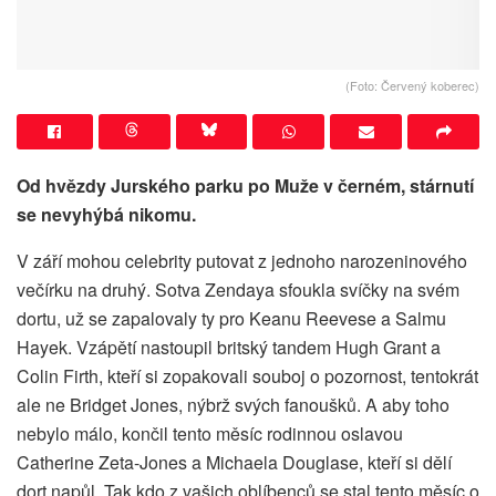
(Foto: Červený koberec)
Od hvězdy Jurského parku po Muže v černém, stárnutí
se nevyhýbá nikomu.
V září mohou celebrity putovat z jednoho narozeninového
večírku na druhý. Sotva Zendaya sfoukla svíčky na svém
dortu, už se zapalovaly ty pro Keanu Reevese a Salmu
Hayek. Vzápětí nastoupil britský tandem Hugh Grant a
Colin Firth, kteří si zopakovali souboj o pozornost, tentokrát
ale ne Bridget Jones, nýbrž svých fanoušků. A aby toho
nebylo málo, končil tento měsíc rodinnou oslavou
Catherine Zeta-Jones a Michaela Douglase, kteří si dělí
dort napůl. Tak kdo z vašich oblíbenců se stal tento měsíc o