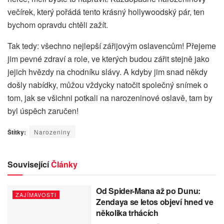
večírek, který pořádá tento krásný hollywoodský pár, ten
bychom opravdu chtěli zažít.
Tak tedy: všechno nejlepší zářijovým oslavencům! Přejeme
jim pevné zdraví a role, ve kterých budou zářit stejně jako
jejich hvězdy na chodníku slávy. A kdyby jim snad někdy
došly nabídky, můžou vždycky natočit společný snímek o
tom, jak se všichni potkali na narozeninové oslavě, tam by
byl úspěch zaručen!
Štítky:
Narozeniny
Související
Články
Od Spider-Mana až po Dunu:
ZAJÍMAVOSTI
Zendaya se letos objeví hned ve
několika trhácích