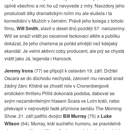
úplně všechno a nic ho už nevyvede z míry. Navzdory jeho
proslulosti díky dramatickým rolím mu ale slušela i ta
komediální v Mužích v černém. Právě jeho kolega z tohoto
filmu,
Will Smith
, slavil o deset dnů později 57. narozeniny.
Will se snaží vrátit po oscarové fackovací aféře a publiku
dokázat, že jeho charisma je pořád silnější než kdejaký
skandál. Je velmi aktivní coby producent, ale prý se chystá
vrátit jako Já, legenda i Hancock.
Jeremy Irons
(77) se připojil k oslavám 19. září. Držitel
Oscara se do důchodu nechystá, zároveň mu nevadí snad
žádný žánr. Klidně se zhostil role v Cronenbergově
erotickém thrilleru Příliš dokonalá podoba, daboval se
svým nezaměnitelným hlasem Scara ve Lvím králi, nebo
překvapil v nejnovější řadě příznivce seriálu The Morning
Show. 21. září patřilo dvojici
Bill Murray
(75) a
Luke
Wilson
(54). Murray, král suchého humoru, se pravidelně