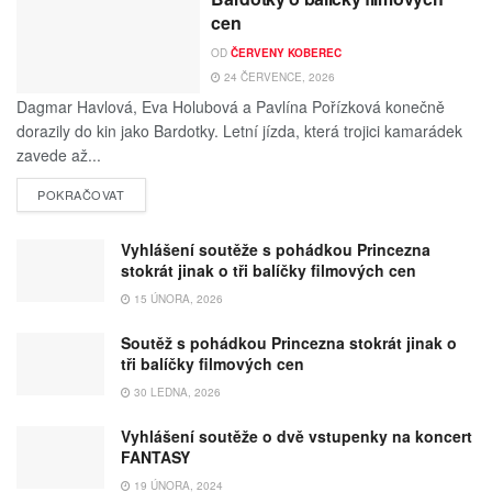
cen
OD
ČERVENY KOBEREC
24 ČERVENCE, 2026
Dagmar Havlová, Eva Holubová a Pavlína Pořízková konečně
dorazily do kin jako Bardotky. Letní jízda, která trojici kamarádek
zavede až...
POKRAČOVAT
Vyhlášení soutěže s pohádkou Princezna
stokrát jinak o tři balíčky filmových cen
15 ÚNORA, 2026
Soutěž s pohádkou Princezna stokrát jinak o
tři balíčky filmových cen
30 LEDNA, 2026
Vyhlášení soutěže o dvě vstupenky na koncert
FANTASY
19 ÚNORA, 2024