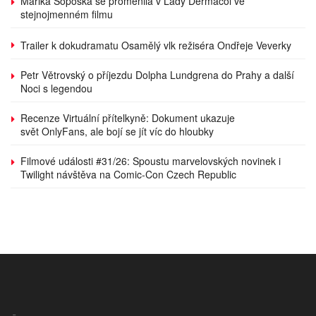
Marika Šoposká se proměnila v Lady Dermacol ve
stejnojmenném filmu
Trailer k dokudramatu Osamělý vlk režiséra Ondřeje Veverky
Petr Větrovský o příjezdu Dolpha Lundgrena do Prahy a další
Noci s legendou
Recenze Virtuální přítelkyně: Dokument ukazuje
svět OnlyFans, ale bojí se jít víc do hloubky
Filmové události #31/26: Spoustu marvelovských novinek i
Twilight návštěva na Comic-Con Czech Republic