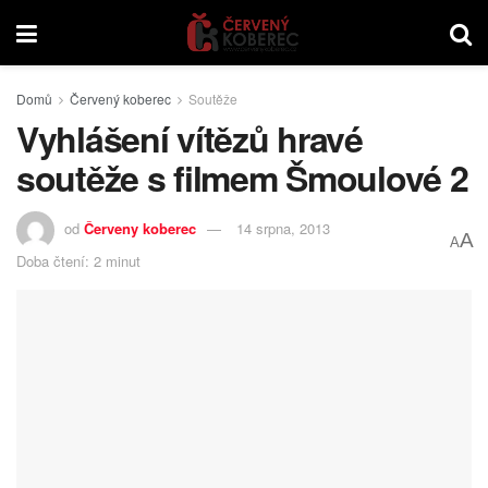
Domů
Červený koberec
Soutěže
Vyhlášení vítězů hravé
soutěže s filmem Šmoulové 2
od
Červeny koberec
14 srpna, 2013
A
A
Doba čtení: 2 minut