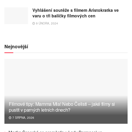
Vyhlášení soutěže s filmem Aristokratka ve
varu o tři balíčky filmových cen
9 ÚNORA, 2024
Nejnovější
Filmové tipy: Mamma Mia! Nebo Čelisti – jaké filmy si
pustit v parných letních dnech?
7 SRPNA, 2026