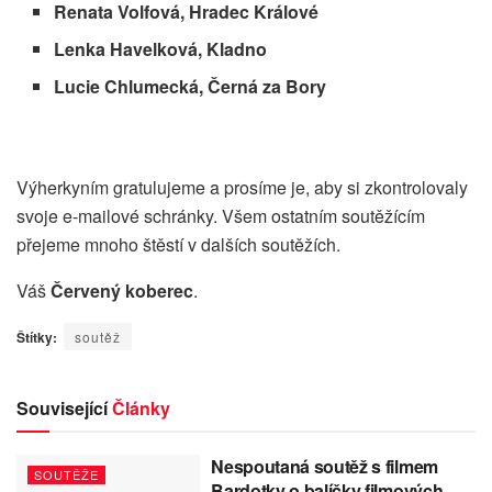
Renata Volfová, Hradec Králové
Lenka Havelková, Kladno
Lucie Chlumecká, Černá za Bory
Výherkyním gratulujeme a prosíme je, aby si zkontrolovaly
svoje e-mailové schránky. Všem ostatním soutěžícím
přejeme mnoho štěstí v dalších soutěžích.
Váš
Červený koberec
.
Štítky:
soutěž
Související
Články
Nespoutaná soutěž s filmem
SOUTĚŽE
Bardotky o balíčky filmových