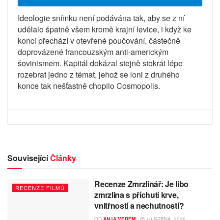
Ideologie snímku není podávána tak, aby se z ní
udělalo špatně všem kromě krajní levice, i když ke
konci přechází v otevřené poučování, částečně
doprovázené francouzským anti-americkým
šovinismem. Kapitál dokázal stejně stokrát lépe
rozebrat jedno z témat, jehož se loni z druhého
konce tak nešťastně chopilo Cosmopolis.
Související
Články
Recenze Zmrzlinář: Je libo
RECENZE FILMŮ
zmrzlina s příchutí krve,
vnitřností a nechutností?
OD
ANJA VEREM
10 SRPNA, 2026