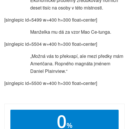
Ekonomické problémy zredukovaly horních
deset tisíc na osoby v této místnosti.
[singlepic id=5499 w=400 h=300 float=center]
Manželka mu dá za vzor Mao Ce-tunga.
[singlepic id=5504 w=400 h=300 float=center]
„Možná vás to překvapí, ale mezi předky mám
Američana. Ropného magnáta jménem
Daniel Plainview.“
[singlepic id=5500 w=400 h=300 float=center]
0
%