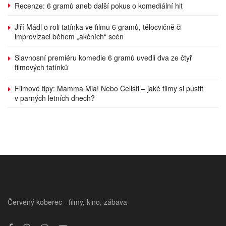
Recenze: 6 gramů aneb další pokus o komediální hit
Jiří Mádl o roli tatínka ve filmu 6 gramů, tělocvičně či
improvizaci během „akčních“ scén
Slavnosní premiéru komedie 6 gramů uvedli dva ze čtyř
filmových tatínků
Filmové tipy: Mamma Mia! Nebo Čelisti – jaké filmy si pustit
v parných letních dnech?
Červený koberec - filmy, kino, zábava