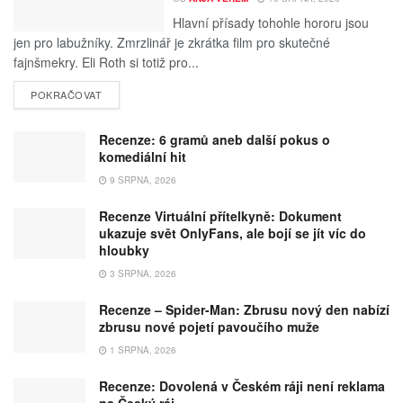
Hlavní přísady tohohle hororu jsou
jen pro labužníky. Zmrzlinář je zkrátka film pro skutečné
fajnšmekry. Eli Roth si totiž pro...
POKRAČOVAT
Recenze: 6 gramů aneb další pokus o
komediální hit
9 SRPNA, 2026
Recenze Virtuální přítelkyně: Dokument
ukazuje svět OnlyFans, ale bojí se jít víc do
hloubky
3 SRPNA, 2026
Recenze – Spider-Man: Zbrusu nový den nabízí
zbrusu nové pojetí pavoučího muže
1 SRPNA, 2026
Recenze: Dovolená v Českém ráji není reklama
na Český ráj