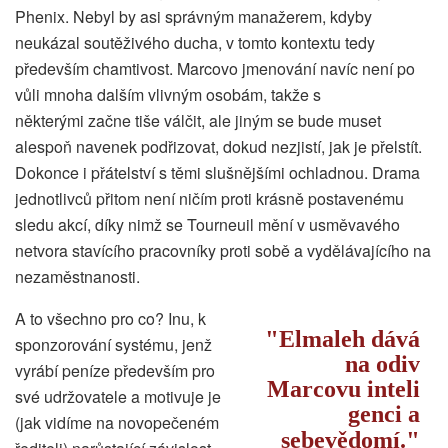
Phenix. Nebyl by asi správným manažerem, kdyby
neukázal soutěživého ducha, v tomto kontextu tedy
především chamtivost. Marcovo jmenování navíc není po
vůli mnoha dalším vlivným osobám, takže s
některými začne tiše válčit, ale jiným se bude muset
alespoň navenek podřizovat, dokud nezjistí, jak je přelstít.
Dokonce i přátelství s těmi slušnějšími ochladnou. Drama
jednotlivců přitom není ničím proti krásně postavenému
sledu akcí, díky nimž se Tourneuil mění v usměvavého
netvora stavícího pracovníky proti sobě a vydělávajícího na
nezaměstnanosti.
A to všechno pro co? Inu, k
Elmaleh dává
sponzorování systému, jenž
na odiv
vyrábí peníze především pro
Marcovu inteli
své udržovatele a motivuje je
genci a
(jak vidíme na novopečeném
sebevědomí.