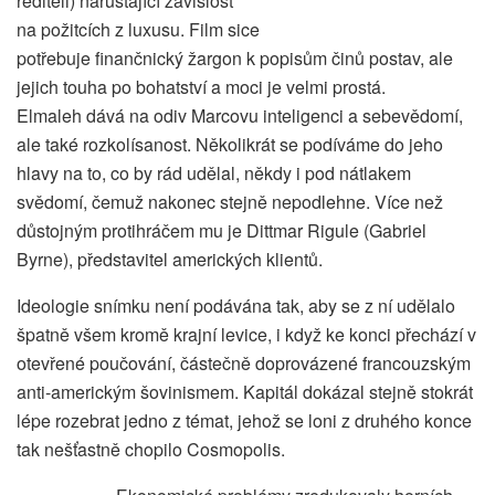
řediteli) narůstající závislost
na požitcích z luxusu. Film sice
potřebuje finančnický žargon k popisům činů postav, ale
jejich touha po bohatství a moci je velmi prostá.
Elmaleh dává na odiv Marcovu inteligenci a sebevědomí,
ale také rozkolísanost. Několikrát se podíváme do jeho
hlavy na to, co by rád udělal, někdy i pod nátlakem
svědomí, čemuž nakonec stejně nepodlehne. Více než
důstojným protihráčem mu je Dittmar Rigule (Gabriel
Byrne), představitel amerických klientů.
Ideologie snímku není podávána tak, aby se z ní udělalo
špatně všem kromě krajní levice, i když ke konci přechází v
otevřené poučování, částečně doprovázené francouzským
anti-americkým šovinismem. Kapitál dokázal stejně stokrát
lépe rozebrat jedno z témat, jehož se loni z druhého konce
tak nešťastně chopilo Cosmopolis.