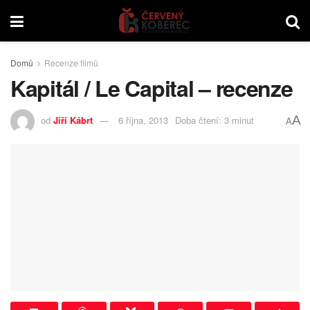
Domů
Recenze filmů
Kapitál / Le Capital – recenze
A
od
Jiří Kábrt
6 října, 2013
Doba čtení: 3 minut
A