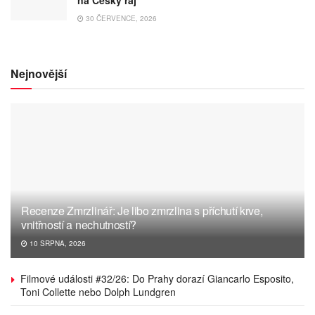
30 ČERVENCE, 2026
Nejnovější
Recenze Zmrzlinář: Je libo zmrzlina s příchutí krve,
vnitřností a nechutností?
10 SRPNA, 2026
Filmové události #32/26: Do Prahy dorazí Giancarlo Esposito,
Toni Collette nebo Dolph Lundgren