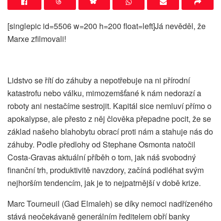
[singlepic id=5506 w=200 h=200 float=left]Já nevěděl, že
Marxe zfilmovali!
Lidstvo se řítí do záhuby a nepotřebuje na ni přírodní
katastrofu nebo válku, mimozemšťané k nám nedorazí a
roboty ani nestačíme sestrojit. Kapitál sice nemluví přímo o
apokalypse, ale přesto z něj člověka přepadne pocit, že se
základ našeho blahobytu obrací proti nám a stahuje nás do
záhuby. Podle předlohy od Stephane Osmonta natočil
Costa-Gravas aktuální příběh o tom, jak náš svobodný
finanční trh, produktivitě navzdory, začíná podléhat svým
nejhorším tendencím, jak je to nejpatrnější v době krize.
Marc Tourneuil (Gad Elmaleh) se díky nemoci nadřízeného
stává neočekávaně generálním ředitelem obří banky