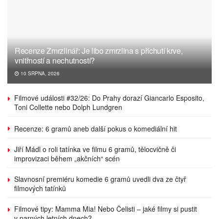
Recenze Zmrzlinář: Je libo zmrzlina s příchutí krve,
vnitřností a nechutností?
10 SRPNA, 2026
Filmové události #32/26: Do Prahy dorazí Giancarlo Esposito,
Toni Collette nebo Dolph Lundgren
Recenze: 6 gramů aneb další pokus o komediální hit
Jiří Mádl o roli tatínka ve filmu 6 gramů, tělocvičně či
improvizaci během „akčních“ scén
Slavnosní premiéru komedie 6 gramů uvedli dva ze čtyř
filmových tatínků
Filmové tipy: Mamma Mia! Nebo Čelisti – jaké filmy si pustit
v parných letních dnech?