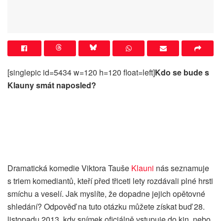
[singlepic id=5434 w=120 h=120 float=left]
Kdo se bude s
Klauny smát naposled?
Dramatická komedie Viktora Tauše
Klauni
nás seznamuje
s triem komediantů, kteří před třiceti lety rozdávali plné hrsti
smíchu a veselí. Jak myslíte, že dopadne jejich opětovné
shledání? Odpověď na tuto otázku můžete získat buď 28.
listopadu 2013, kdy snímek oficiálně vstupuje do kin, nebo