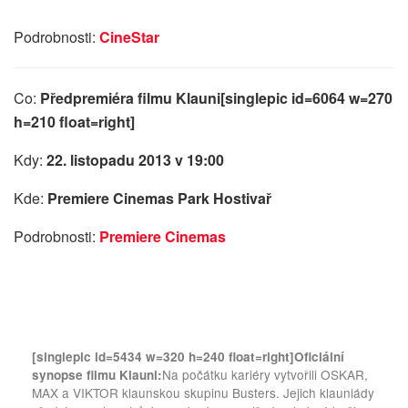
Podrobnosti:
CineStar
Co:
Předpremiéra filmu Klauni
[singlepic id=6064 w=270
h=210 float=right]
Kdy:
22. listopadu 2013 v 19:00
Kde:
Premiere Cinemas Park Hostivař
Podrobnosti:
Premiere Cinemas
[singlepic id=5434 w=320 h=240 float=right]
Oficiální
Na počátku kariéry vytvořili OSKAR,
synopse filmu Klauni:
MAX a VIKTOR klaunskou skupinu Busters. Jejich klauniády