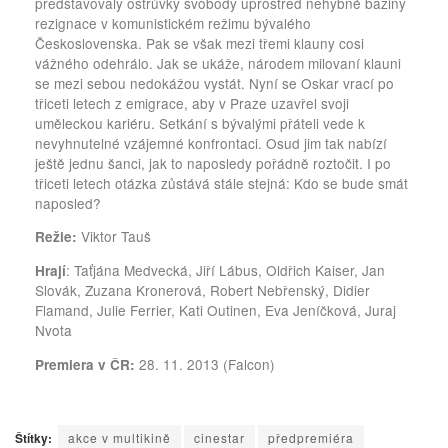
představovaly ostrůvky svobody uprostřed nehybné bažiny
rezignace v komunistickém režimu bývalého
Československa. Pak se však mezi třemi klauny cosi
vážného odehrálo. Jak se ukáže, národem milovaní klauni
se mezi sebou nedokážou vystát. Nyní se Oskar vrací po
třiceti letech z emigrace, aby v Praze uzavřel svoji
uměleckou kariéru. Setkání s bývalými přáteli vede k
nevyhnutelné vzájemné konfrontaci. Osud jim tak nabízí
ještě jednu šanci, jak to naposledy pořádně roztočit. I po
třiceti letech otázka zůstává stále stejná: Kdo se bude smát
naposled?
Viktor Tauš
Režie:
: Taťjána Medvecká, Jiří Lábus, Oldřich Kaiser, Jan
Hrají
Slovák, Zuzana Kronerová, Robert Nebřenský, Didier
Flamand, Julie Ferrier, Kati Outinen, Eva Jeníčková, Juraj
Nvota
28. 11. 2013 (Falcon)
Premiera v ČR:
Štítky:
akce v multikině
cinestar
předpremiéra