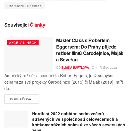
Premiere Cinemas
Související
Články
Master Class s Robertem
AKCE V KINECH
Eggersem: Do Prahy přijede
režisér filmů Čarodějnice, Maják
a Seveřan
OD
ELIŠKA BARTLOVÁ
11 ŘÍJNA, 2022
Americký režisér a scénárista Robert Eggers, jenž se pyšní
cenami za své projekty Čarodějnice (2015) či Maják (2019), míří
do...
POKRAČOVAT
Nordfest 2022 nabídne sedm večerů
strávených ve společnosti celovečerních a
krátkometrážních snímků ze všech severských
zemí