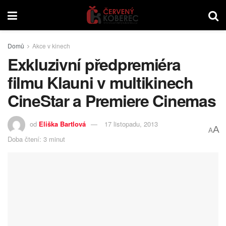
Domů
Akce v kinech
Exkluzivní předpremiéra
filmu Klauni v multikinech
CineStar a Premiere Cinemas
od
Eliška Bartlová
17 listopadu, 2013
A
A
Doba čtení: 3 minut