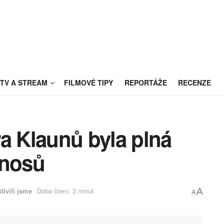
TV A STREAM
FILMOVÉ TIPY
REPORTÁŽE
RECENZE
a Klaunů byla plná
 nosů
tívili jsme
Doba čtení: 3 minut
A
A