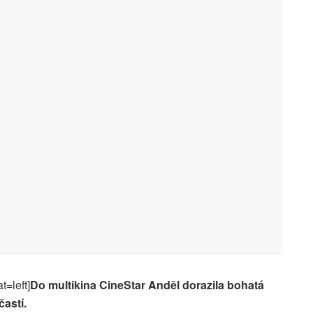
t=left]
Do multikina CineStar Anděl dorazila bohatá
astí.