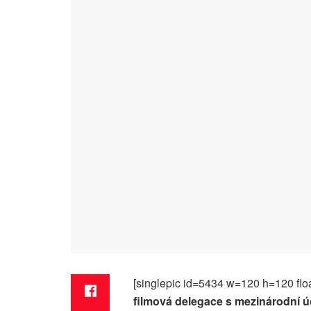
[singlepic id=5434 w=120 h=120 floa
filmová delegace s mezinárodní úč