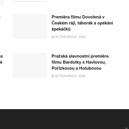
:
Premiéra filmu Dovolená v
Českém ráji, táborák a opékání
špekáčků
30 ČERVENCE, 2026
la
Pražská slavnostní premiéra
hé
filmu Bardotky s Havlovou,
Pořízkovou a Holubovou
22 ČERVENCE, 2026