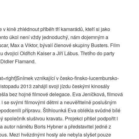
 v kině zhlédnout příběh tří kamarádů, kteří si jako
Že tento úkol není vždy jednoduchý, nám dojemným a
r, Max a Viktor, bývalí členové skupiny Busters. Film
dvojici Oldřich Kaiser a Jiří Lábus. Třetího do party
 Didier Flamand.
t=right]Snímek vznikající v česko-finsko-lucembursko-
istopadu 2013 zahájil svoji jízdu českými kinosály
ešla bez hojné filmové delegace. Eva Jeníčková, filmová
 i se svými filmovými dětmi a neuvěřitelně poslušným
podcenili přípravu. Štíhlounká Eva oblékla svůdné bílé
 společník slušivou kravatu. Projekci přišel podpořit i
í a autor námětu Boris Hybner a představitel jedné z
Lábus. Mezi hvězdnými hosty ale nebyla slyšet pouze