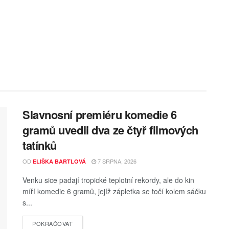
Slavnosní premiéru komedie 6
gramů uvedli dva ze čtyř filmových
tatínků
OD
7 SRPNA, 2026
ELIŠKA BARTLOVÁ
Venku sice padají tropické teplotní rekordy, ale do kin
míří komedie 6 gramů, jejíž zápletka se točí kolem sáčku
s...
POKRAČOVAT