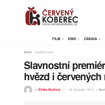
FILM
KINO
ZÁBAVA
Domů
Navštívili jsme
Slavnostní premiér
hvězd i červených
od
Eliška Bartlová
29 listopadu, 2013
v
Navš