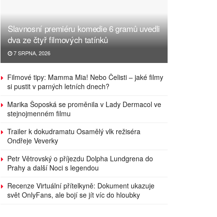
Slavnosní premiéru komedie 6 gramů uvedli
dva ze čtyř filmových tatínků
7 SRPNA, 2026
Filmové tipy: Mamma Mia! Nebo Čelisti – jaké filmy
si pustit v parných letních dnech?
Marika Šoposká se proměnila v Lady Dermacol ve
stejnojmenném filmu
Trailer k dokudramatu Osamělý vlk režiséra
Ondřeje Veverky
Petr Větrovský o příjezdu Dolpha Lundgrena do
Prahy a další Noci s legendou
Recenze Virtuální přítelkyně: Dokument ukazuje
svět OnlyFans, ale bojí se jít víc do hloubky