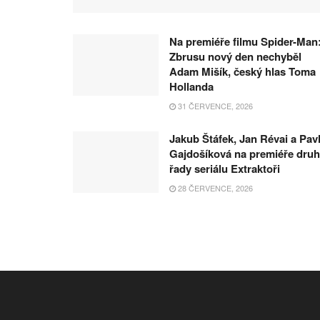
Na premiéře filmu Spider-Man
Zbrusu nový den nechyběl
Adam Mišík, český hlas Toma
Hollanda
31 ČERVENCE, 2026
Jakub Štáfek, Jan Révai a Pav
Gajdošíková na premiéře dru
řady seriálu Extraktoři
28 ČERVENCE, 2026