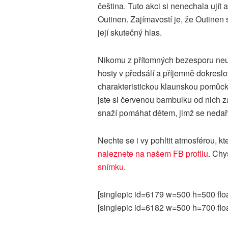
čeština. Tuto akci si nenechala ujít 
Outinen. Zajímavostí je, že Outinen s
její skutečný hlas.
Nikomu z přítomných bezesporu neun
hosty v předsálí a příjemně dokreslov
charakteristickou klaunskou pomůckou
jste si červenou bambulku od nich z
snaží pomáhat dětem, jimž se nedař
Nechte se i vy pohltit atmosférou, 
naleznete na našem FB profilu
. Chy
snímku
.
[singlepic id=6179 w=500 h=500 flo
[singlepic id=6182 w=500 h=700 flo