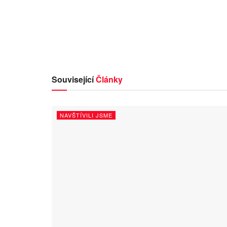
Související
Články
NAVŠTÍVILI JSME