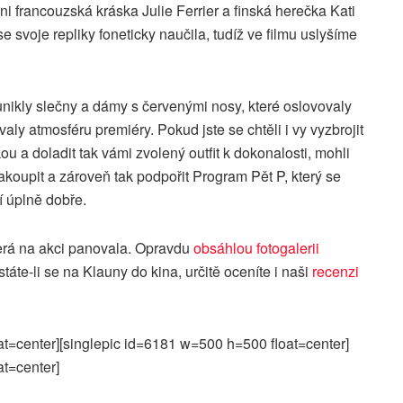
ani francouzská kráska Julie Ferrier a finská herečka Kati
e svoje repliky foneticky naučila, tudíž ve filmu uslyšíme
ikly slečny a dámy s červenými nosy, které oslovovaly
aly atmosféru premiéry. Pokud jste se chtěli i vy vyzbrojit
 a doladit tak vámi zvolený outfit k dokonalosti, mohli
akoupit a zároveň tak podpořit Program Pět P, který se
í úplně dobře.
která na akci panovala. Opravdu
obsáhlou fotogalerii
státe-li se na Klauny do kina, určitě oceníte i naši
recenzi
at=center][singlepic id=6181 w=500 h=500 float=center]
at=center]