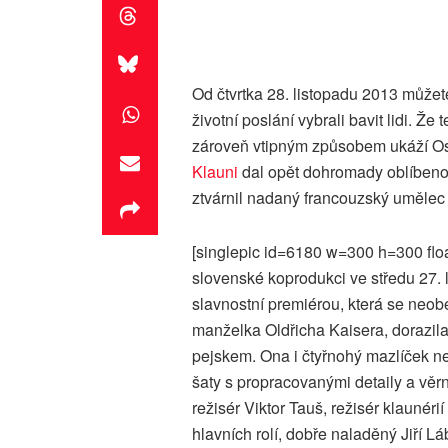
Od čtvrtka 28. listopadu 2013 můžete
životní poslání vybrali bavit lidi. 
zároveň vtipným způsobem ukáží Osca
Klauni
dal opět dohromady oblíbenou 
ztvárnil nadaný francouzský umělec
[singlepic id=6180 w=300 h=300 floa
slovenské koprodukci ve středu 27. l
slavnostní premiérou, která se neob
manželka Oldřicha Kaisera, dorazila
pejskem. Ona i čtyřnohý mazlíček ne
šaty s propracovanými detaily a věrný
režisér Viktor Tauš, režisér klaunéri
hlavních rolí, dobře naladěný Jiří 