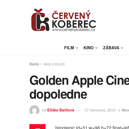
FILM
KINO
ZÁBAVA
Domů
Akce v kinech
Golden Apple Cin
dopoledne
od
Eliška Bartlová
27 července, 2010
v
Akc
[singlepic id=31 w=96 h=72 float=lef