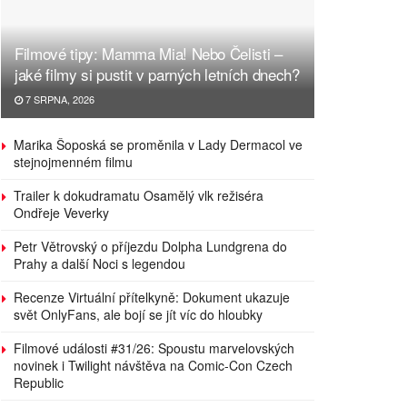
Filmové tipy: Mamma Mia! Nebo Čelisti –
jaké filmy si pustit v parných letních dnech?
7 SRPNA, 2026
Marika Šoposká se proměnila v Lady Dermacol ve
stejnojmenném filmu
Trailer k dokudramatu Osamělý vlk režiséra
Ondřeje Veverky
Petr Větrovský o příjezdu Dolpha Lundgrena do
Prahy a další Noci s legendou
Recenze Virtuální přítelkyně: Dokument ukazuje
svět OnlyFans, ale bojí se jít víc do hloubky
Filmové události #31/26: Spoustu marvelovských
novinek i Twilight návštěva na Comic-Con Czech
Republic