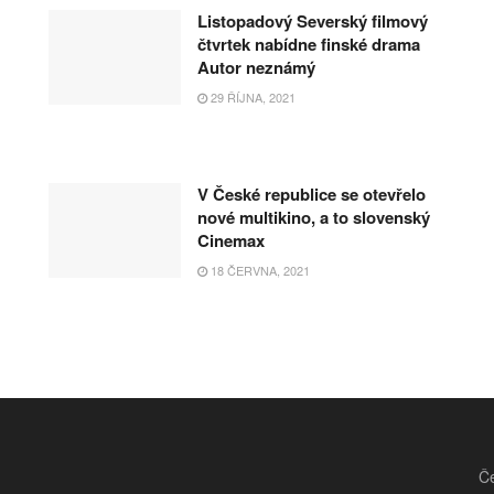
Listopadový Severský filmový
čtvrtek nabídne finské drama
Autor neznámý
29 ŘÍJNA, 2021
V České republice se otevřelo
nové multikino, a to slovenský
Cinemax
18 ČERVNA, 2021
Če