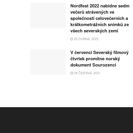
Nordfest 2022 nabídne sedm
večerů strávených ve
společnosti celovečerních a
krátkometrážních snímků ze
všech severských zemí
29 DUBNA, 2022
V červenci Severský filmový
čtvrtek promítne norský
dokument Sourozenci
29 ČERVNA, 2021