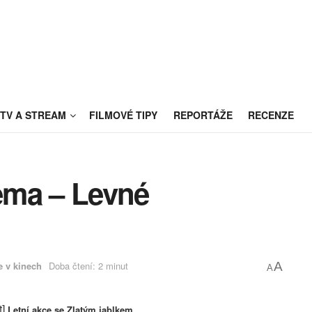
TV A STREAM
FILMOVÉ TIPY
REPORTÁŽE
RECENZE
ema – Levné
e v kinech
Doba čtení: 2 minut
A
A
t]
Letní akce se Zlatým jablkem.