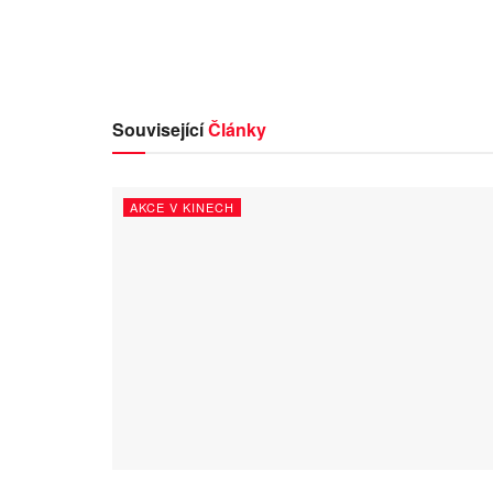
Související
Články
AKCE V KINECH