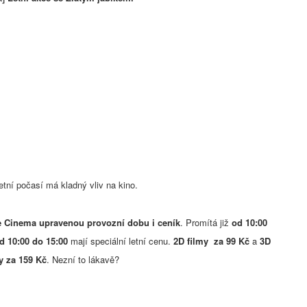
etní počasí má kladný vliv na kino.
 Cinema upravenou provozní dobu i ceník
. Promítá již
od 10:00
d 10:00 do 15:00
mají speciální letní cenu.
2D filmy za 99 Kč
a
3D
y za 159 Kč
. Nezní to lákavě?