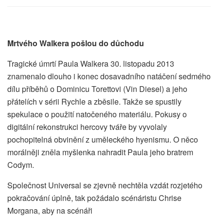
Mrtvého Walkera pošlou do důchodu
Tragické úmrtí Paula Walkera 30. listopadu 2013
znamenalo dlouho i konec dosavadního natáčení sedmého
dílu příběhů o Dominicu Torettovi (Vin Diesel) a jeho
přátelích v sérii Rychle a zběsile. Takže se spustily
spekulace o použití natočeného materiálu. Pokusy o
digitální rekonstrukci hercovy tváře by vyvolaly
pochopitelná obvinění z uměleckého hyenismu. O něco
morálněji zněla myšlenka nahradit Paula jeho bratrem
Codym.
Společnost Universal se zjevně nechtěla vzdát rozjetého
pokračování úplně, tak požádalo scénáristu Chrise
Morgana, aby na scénáři