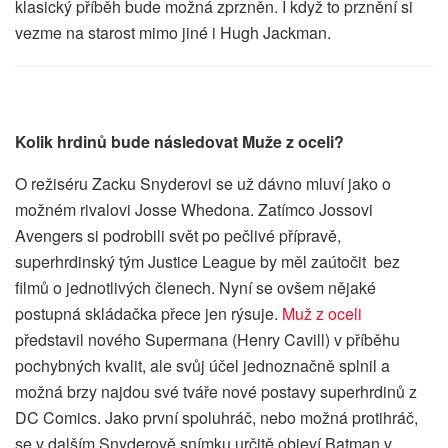
klasický příběh bude možná zprzněn. I když to prznění si
vezme na starost mimo jiné i Hugh Jackman.
Kolik hrdinů bude následovat Muže z oceli?
O režiséru Zacku Snyderovi se už dávno mluví jako o
možném rivalovi Josse Whedona. Zatímco Jossovi
Avengers si podrobili svět po pečlivé přípravě,
superhrdinský tým Justice League by měl zaútočit bez
filmů o jednotlivých členech. Nyní se ovšem nějaké
postupná skládačka přece jen rýsuje.
Muž z oceli
představil nového Supermana (Henry Cavill) v příběhu
pochybných kvalit, ale svůj účel jednoznačně splnil a
možná brzy najdou své tváře nové postavy superhrdinů z
DC Comics. Jako první spoluhráč, nebo možná protihráč,
se v dalším Snyderově snímku určitě objeví Batman v