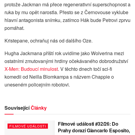
protože Jackman má přece regenerativní superschopnost a
ruka by mu opět narostla. Přesto se z Černovouse vyklube
hlavní antagonista snímku, zatímco Hák bude Petrovi zprvu
pomáhat.
Kristepane, ochraňuj nás od dalšího Oze.
Hugha Jackmana příští rok uvidíme jako Wolverina mezi
ostatními zmutovanými hrdiny očekávaného dobrodružství
X-Men: Budoucí minulost
. V těchto dnech točí sci-fi
komedii od Neilla Blomkampa s názvem Chappie o
uneseném policejním robotovi.
Související
Články
Filmové události #32/26: Do
FILMOVÉ UDÁLOSTI
Prahy dorazí Giancarlo Esposito,