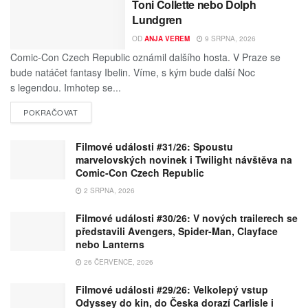
Toni Collette nebo Dolph
Lundgren
OD
ANJA VEREM
9 SRPNA, 2026
Comic-Con Czech Republic oznámil dalšího hosta. V Praze se
bude natáčet fantasy Ibelin. Víme, s kým bude další Noc
s legendou. Imhotep se...
POKRAČOVAT
Filmové události #31/26: Spoustu
marvelovských novinek i Twilight návštěva na
Comic-Con Czech Republic
2 SRPNA, 2026
Filmové události #30/26: V nových trailerech se
představili Avengers, Spider-Man, Clayface
nebo Lanterns
26 ČERVENCE, 2026
Filmové události #29/26: Velkolepý vstup
Odyssey do kin, do Česka dorazí Carlisle i