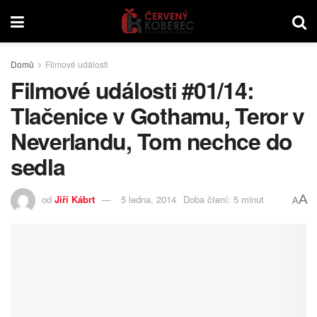
Domů
Filmové události
Filmové události #01/14:
Tlačenice v Gothamu, Teror v
Neverlandu, Tom nechce do
sedla
A
od
Jiří Kábrt
5 ledna, 2014
Doba čtení: 5 minut
A