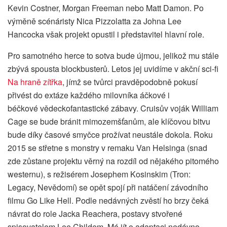
Kevin Costner, Morgan Freeman nebo Matt Damon. Po
výměně scénáristy Nica Pizzolatta za Johna Lee
Hancocka však projekt opustil i představitel hlavní role.
Pro samotného herce to sotva bude újmou, jelikož mu stále
zbývá spousta blockbusterů. Letos jej uvidíme v akční sci-fi
Na hraně zítřka
, jímž se tvůrci pravděpodobně pokusí
přivést do extáze každého milovníka áčkové i
béčkové vědeckofantastické zábavy. Cruisův voják William
Cage se bude bránit mimozemšťanům, ale klíčovou bitvu
bude díky časové smyčce prožívat neustále dokola. Roku
2015 se střetne s monstry v remaku Van Helsinga (snad
zde zůstane projektu věrný na rozdíl od nějakého pitomého
westernu), s režisérem Josephem Kosinskim (Tron:
Legacy, Nevědomí) se opět spojí při natáčení závodního
filmu Go Like Hell. Podle nedávných zvěstí ho brzy čeká
návrat do role Jacka Reachera, postavy stvořené
spisovatelem Lee Childem. Má jít o adaptaci nedávno