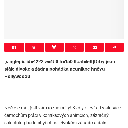
[singlepic id=4222 w=150 h=150 float=left]Drby jsou
stále divoké a žádná pohádka neunikne hněvu
Hollywoodu.
Nečtěte dál, je-li vám rozum milý! Kvóty otevírají stále více
černochům práci v komiksových snímcích, zázračný
scientolog bude chybět na Divokém západě a další