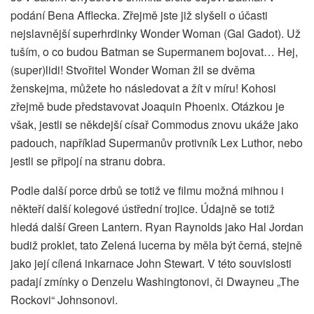
podání Bena Afflecka. Zřejmě jste již slyšeli o účasti
nejslavnější superhrdinky Wonder Woman (Gal Gadot). Už
tuším, o co budou Batman se Supermanem bojovat… Hej,
(super)lidi! Stvořitel Wonder Woman žil se dvěma
ženskejma, můžete ho následovat a žít v míru! Kohosi
zřejmě bude představovat Joaquin Phoenix. Otázkou je
však, jestli se někdejší císař Commodus znovu ukáže jako
padouch, například Supermanův protivník Lex Luthor, nebo
jestli se připojí na stranu dobra.
Podle další porce drbů se totiž ve filmu možná mihnou i
někteří další kolegové ústřední trojice. Údajně se totiž
hledá další Green Lantern. Ryan Raynolds jako Hal Jordan
budiž proklet, tato Zelená lucerna by měla být černá, stejně
jako její cílená inkarnace John Stewart. V této souvislosti
padají zmínky o Denzelu Washingtonovi, či Dwayneu „The
Rockovi“ Johnsonovi.