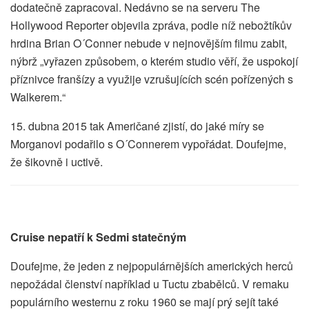
dodatečně zapracoval. Nedávno se na serveru The
Hollywood Reporter objevila zpráva, podle níž nebožtíkův
hrdina Brian O´Conner nebude v nejnovějším filmu zabit,
nýbrž „vyřazen způsobem, o kterém studio věří, že uspokojí
příznivce franšízy a využije vzrušujících scén pořízených s
Walkerem.“
15. dubna 2015 tak Američané zjistí, do jaké míry se
Morganovi podařilo s O´Connerem vypořádat. Doufejme,
že šikovně i uctivě.
Cruise nepatří k Sedmi statečným
Doufejme, že jeden z nejpopulárnějších amerických herců
nepožádal členství například u Tuctu zbabělců. V remaku
populárního westernu z roku 1960 se mají prý sejít také