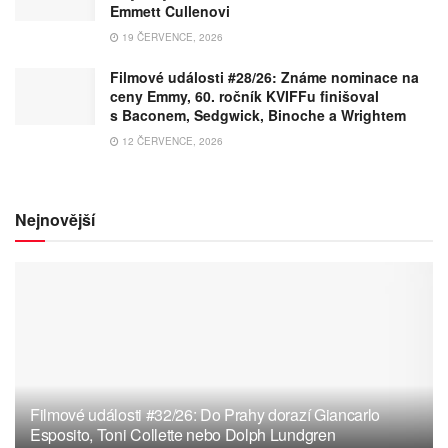
Emmett Cullenovi
19 ČERVENCE, 2026
Filmové události #28/26: Známe nominace na
ceny Emmy, 60. ročník KVIFFu finišoval
s Baconem, Sedgwick, Binoche a Wrightem
12 ČERVENCE, 2026
Nejnovější
Filmové události #32/26: Do Prahy dorazí Giancarlo
Esposito, Toni Collette nebo Dolph Lundgren