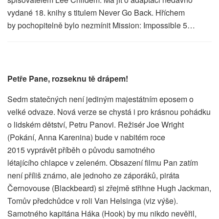
vydané 18. knihy s titulem Never Go Back. Hříchem
by pochopitelně bylo nezmínit Mission: Impossible 5…
Petře Pane, rozseknu tě drápem!
Sedm statečných není jediným majestátním eposem o
velké odvaze. Nová verze se chystá i pro krásnou pohádku
o lidském dětství, Petru Panovi. Režisér Joe Wright
(Pokání, Anna Karenina) bude v nabitém roce
2015 vyprávět příběh o původu samotného
létajícího chlapce v zeleném. Obsazení filmu Pan zatím
není příliš známo, ale jednoho ze záporáků, piráta
Černovouse (Blackbeard) si zřejmě střihne Hugh Jackman,
Tomův předchůdce v roli Van Helsinga (viz výše).
Samotného kapitána Háka (Hook) by mu nikdo nevěřil,