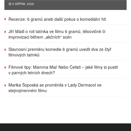
9 SRPNA, 2026
Recenze: 6 gramů aneb další pokus o komediální hit
Jiří Mádl o roli tatínka ve filmu 6 gramů, tělocvičně či
improvizaci během „akčních“ scén
Slavnosní premiéru komedie 6 gramů uvedli dva ze čtyř
filmových tatínků
Filmové tipy: Mamma Mia! Nebo Čelisti – jaké filmy si pustit
v parných letních dnech?
Marika Šoposká se proměnila v Lady Dermacol ve
stejnojmenném filmu