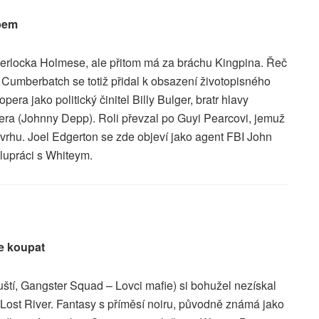
ppem
erlocka Holmese, ale přitom má za bráchu Kingpina. Řeč
Cumberbatch se totiž přidal k obsazení životopisného
era jako politický činitel Billy Bulger, bratr hlavy
ra (Johnny Depp). Roli převzal po Guyi Pearcovi, jemuž
vrhu. Joel Edgerton se zde objeví jako agent FBI John
lupráci s Whiteym.
e koupat
tí, Gangster Squad – Lovci mafie) si bohužel nezískal
 Lost River. Fantasy s příměsí noiru, původně známá jako