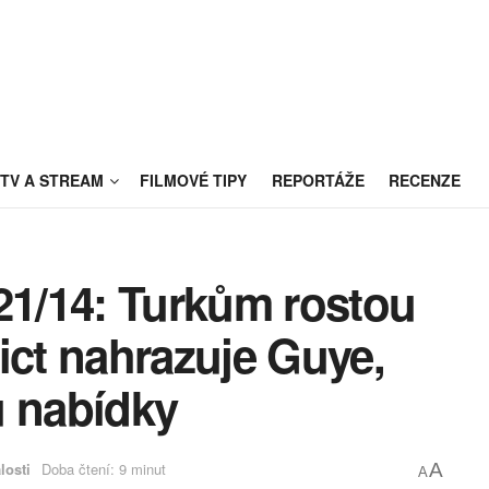
TV A STREAM
FILMOVÉ TIPY
REPORTÁŽE
RECENZE
21/14: Turkům rostou
ict nahrazuje Guye,
u nabídky
losti
Doba čtení: 9 minut
A
A