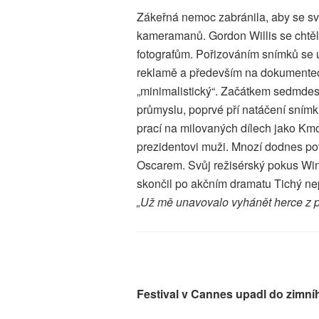
Zákeřná nemoc zabránila, aby se svý
kameramanů. Gordon Willis se chtěl 
fotografům. Pořizováním snímků se u
reklamě a především na dokumentech
„minimalistický“. Začátkem sedmdes
průmyslu, poprvé pří natáčení snímk
prací na milovaných dílech jako Kmo
prezidentovi muži. Mnozí dodnes po
Oscarem. Svůj režisérský pokus Win
skončil po akčním dramatu Tichý nep
„Už mě unavovalo vyhánět herce z př
Festival v Cannes upadl do zimn