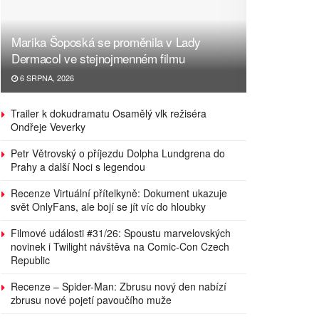
Marika Šoposká se proměnila v Lady
Dermacol ve stejnojmenném filmu
6 SRPNA, 2026
Trailer k dokudramatu Osamělý vlk režiséra
Ondřeje Veverky
Petr Větrovský o příjezdu Dolpha Lundgrena do
Prahy a další Noci s legendou
Recenze Virtuální přítelkyně: Dokument ukazuje
svět OnlyFans, ale bojí se jít víc do hloubky
Filmové události #31/26: Spoustu marvelovských
novinek i Twilight návštěva na Comic-Con Czech
Republic
Recenze – Spider-Man: Zbrusu nový den nabízí
zbrusu nové pojetí pavoučího muže