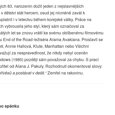
ch 83. narozenin dožil jeden z nejslavnějších
v dětství stát hercem, osud jej nicméně zavál k
platnil i v letectvu během korejské války. Práce na
 vybrousila jeho styl, který sám označoval za
átých let se znovu vrátil ke svému oblíbenému filmovému
u End of the Road režiséra Arama Avakiana. Proslavil se
tr, Annie Hallová, Klute, Manhattan nebo Všichni
važují za nespravedlnost, že nikdy nebyl oceněn
dows (1980) později sám považoval za chybu. S prací
řítel od Alana J. Pakuly. Rozhodnutí okomentoval slovy:
ívěsů a postávat v dešti.“
Zemřel na rakovinu.
ího spánku