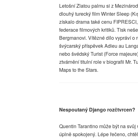
Letošní Zlatou palmu si z Mezinárodn
dlouhý turecký film Winter Sleep (K
získalo drama také cenu FIPRESCI, k
federace filmových kritiků. Tisk neš
Bergmanovi. Vítězné dílo vypráví o r
švýcarský příspěvek Adieu au Langa
nebo švédský Turist (Force majeure
ztvárnění titulní role v biografii Mr
Maps to the Stars.
Nespoutaný Django rozčtvrcen?
Quentin Tarantino může být na svůj
úplně spokojený. Lépe řečeno, chtěl