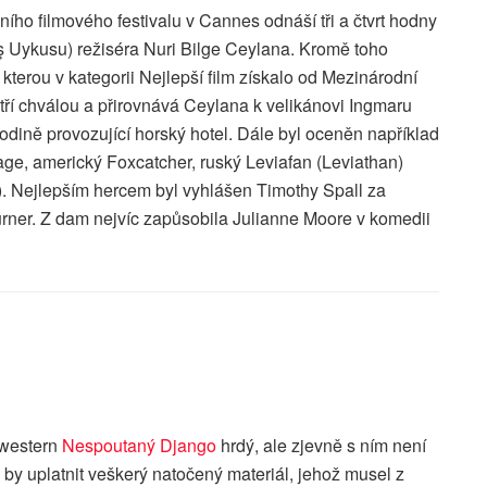
ího filmového festivalu v Cannes odnáší tři a čtvrt hodny
ış Uykusu) režiséra Nuri Bilge Ceylana. Kromě toho
terou v kategorii Nejlepší film získalo od Mezinárodní
etří chválou a přirovnává Ceylana k velikánovi Ingmaru
odině provozující horský hotel. Dále byl oceněn například
ge, americký Foxcatcher, ruský Leviafan (Leviathan)
). Nejlepším hercem byl vyhlášen Timothy Spall za
. Turner. Z dam nejvíc zapůsobila Julianne Moore v komedii
 western
Nespoutaný Django
hrdý, ale zjevně s ním není
 by uplatnit veškerý natočený materiál, jehož musel z