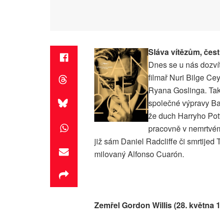
Sláva vítězům, čes
Dnes se u nás dozvít
filmař Nuri Bilge Ce
Ryana Goslinga. Tak
společné výpravy B
že duch Harryho Pott
pracovně v nemrtvém s
již sám Daniel Radcliffe či smrtijed 
milovaný Alfonso Cuarón.
Zemřel Gordon Willis (28. května 