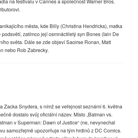
dla na festivalu v Cannes a společnost Warner Bros.
ibutorovi.
nikajícího města, kde Billy (Christina Hendricks), matka
 podsvětí, zatímco její osmnáctiletý syn Bones (Iain De
ního světa. Dále se zde objeví Saoirse Ronan, Matt
n nebo Rob Zabrecky.
ra Zacka Snydera, s nímž se veřejnost seznámí 6. května
ečně dostalo svůj oficiální název. Místo „Batman vs.
Batman v Superman: Dawn of Justice“ (ne, nevynechal
názvu samozřejmě upozorňuje na tým hrdinů z DC Comics.