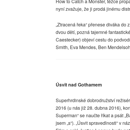
How to Catch a Monster, těžce propa
nyní zvažuje, že ji prodá jinému distr
„Ztracená řeka“ přenese diváka do za
dvou dětí, pozná tajemné fantastické
Caestecker) objeví cestu do podvod
Smith, Eva Mendes, Ben Mendelsoh
Úsvit nad Gothamem
Superhrdinské dobrodružství režisé
2016 (u nás již 28. dubna 2016), kon
Superman“ se naučte říkat a psát „
jsem „s“). „Úsvit spravedlnosti“ v 