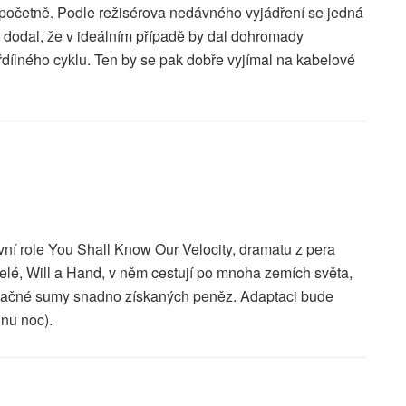
početně. Podle režisérova nedávného vyjádření se jedná
 dodal, že v ideálním případě by dal dohromady
yřdílného cyklu. Ten by se pak dobře vyjímal na kabelové
vní role You Shall Know Our Velocity, dramatu z pera
elé, Will a Hand, v něm cestují po mnoha zemích světa,
značné sumy snadno získaných peněz. Adaptaci bude
dnu noc).