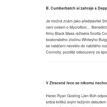
B. Cumberbatch si zahraje s De
Je možná znám jako představitel Sh
není ovšem o Mycroftovi… Benedict 
filmu Black Mass režiséra Scotta Coop
bostonského zločinu Whiteyho Bulge
se natáčení nevešlo do nabitého roz
Connolly, později odsouzený za spo
V Ztracené řece se nikomu nechc
Herec Ryan Gosling (Jen Bůh odpouš
srdce kritiků svým režijním debutem