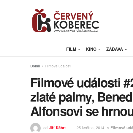
FILM
KINO
ZÁBAVA
Domů
Filmové události
Filmové události #
zlaté palmy, Bened
Alfonsovi se hrno
od
Jiří Kábrt
25 května, 2014
v
Filmové udá