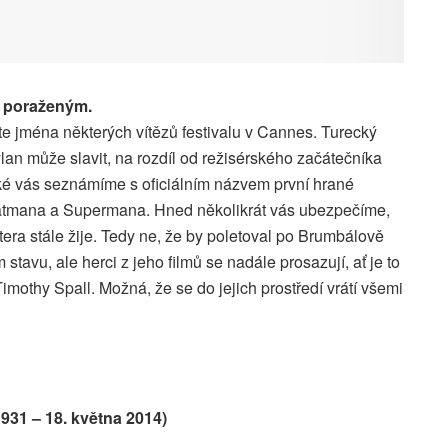
t poraženým.
e jména některých vítězů festivalu v Cannes. Turecký
ylan může slavit, na rozdíl od režisérského začátečníka
é vás seznámíme s oficiálním názvem první hrané
atmana a Supermana. Hned několikrát vás ubezpečíme,
era stále žije. Tedy ne, že by poletoval po Brumbálově
tavu, ale herci z jeho filmů se nadále prosazují, ať je to
Timothy Spall. Možná, že se do jejich prostředí vrátí všemi
1931 – 18. května 2014)