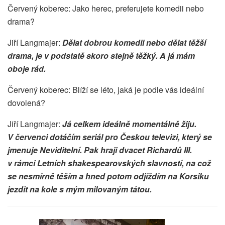
Červený koberec: Jako herec, preferujete komedii nebo
drama?
Jiří Langmajer:
Dělat dobrou komedii nebo dělat těžší
drama, je v podstatě skoro stejně těžký. A já mám
oboje rád.
Červený koberec: Blíží se léto, jaká je podle vás ideální
dovolená?
Jiří Langmajer:
Já celkem ideálně momentálně žiju.
V červenci dotáčím seriál pro Českou televizi, který se
jmenuje Neviditelní. Pak hraji dvacet Richardů III.
v rámci Letních shakespearovských slavností, na což
se nesmírně těším a hned potom odjíždím na Korsiku
jezdit na kole s mým milovaným tátou.