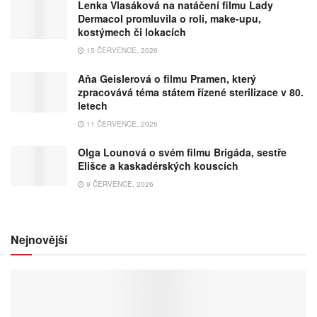
Lenka Vlasáková na natáčení filmu Lady
Dermacol promluvila o roli, make-upu,
kostýmech či lokacích
15 ČERVENCE, 2026
Aňa Geislerová o filmu Pramen, který
zpracovává téma státem řízené sterilizace v 80.
letech
11 ČERVENCE, 2026
Olga Lounová o svém filmu Brigáda, sestře
Elišce a kaskadérských kouscích
9 ČERVENCE, 2026
Nejnovější