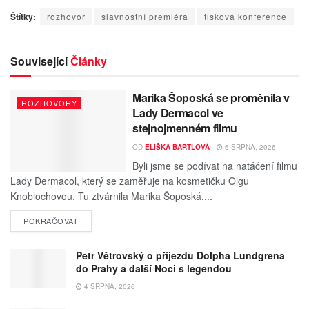
Štítky:
rozhovor
slavnostní premiéra
tisková konference
Související
Články
Marika Šoposká se proměnila v
ROZHOVORY
Lady Dermacol ve
stejnojmenném filmu
OD
ELIŠKA BARTLOVÁ
6 SRPNA, 2026
Byli jsme se podívat na natáčení filmu
Lady Dermacol, který se zaměřuje na kosmetičku Olgu
Knoblochovou. Tu ztvárnila Marika Šoposká,...
POKRAČOVAT
Petr Větrovský o příjezdu Dolpha Lundgrena
do Prahy a další Noci s legendou
4 SRPNA, 2026