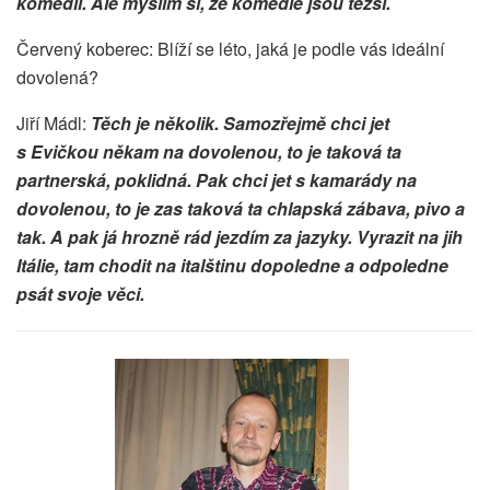
komedii. Ale myslím si, že komedie jsou těžší.
Červený koberec: Blíží se léto, jaká je podle vás ideální
dovolená?
Jiří Mádl:
Těch je několik. Samozřejmě chci jet
s Evičkou někam na dovolenou, to je taková ta
partnerská, poklidná. Pak chci jet s kamarády na
dovolenou, to je zas taková ta chlapská zábava, pivo a
tak. A pak já hrozně rád jezdím za jazyky. Vyrazit na jih
Itálie, tam chodit na italštinu dopoledne a odpoledne
psát svoje věci.