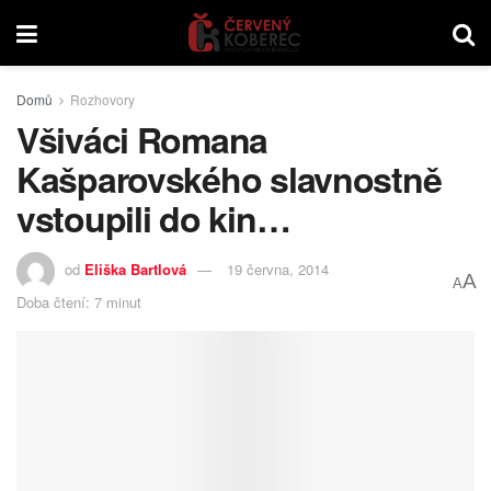
Domů
Rozhovory
Všiváci Romana
Kašparovského slavnostně
vstoupili do kin…
od
Eliška Bartlová
19 června, 2014
A
A
Doba čtení: 7 minut