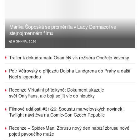
Marika Šoposká se proměnila v Lady Dermacol ve
stejnojmenném filmu
6 SRPNA, 2026
Trailer k dokudramatu Osamělý vlk režiséra Ondřeje Veverky
Petr Větrovský o příjezdu Dolpha Lundgrena do Prahy a další
Noci s legendou
Recenze Virtuální přítelkyně: Dokument ukazuje
svět OnlyFans, ale bojí se jít víc do hloubky
Filmové události #31/26: Spoustu marvelovských novinek i
Twilight návštěva na Comic-Con Czech Republic
Recenze – Spider-Man: Zbrusu nový den nabízí zbrusu nové
pojetí pavoučího muže