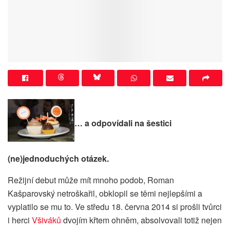
… a odpovídali na šestici
(ne)jednoduchých otázek.
Režijní debut může mít mnoho podob, Roman
Kašparovský netroškařil, obklopil se těmi nejlepšími a
vyplatilo se mu to. Ve středu 18. června 2014 si prošli tvůrci
i herci
Všiváků
dvojím křtem ohněm, absolvovali totiž nejen