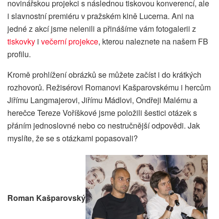
novinářskou projekci s následnou tiskovou konverencí, ale
i slavnostní premiéru v pražském kině Lucerna. Ani na
jedné z akcí jsme nelenili a přinášíme vám fotogalerii z
tiskovky
i
večerní projekce
, kterou naleznete na našem FB
profilu.
Kromě prohlížení obrázků se můžete začíst i do krátkých
rozhovorů. Režisérovi Romanovi Kašparovskému i hercům
Jiřímu Langmajerovi, Jiřímu Mádlovi, Ondřeji Malému a
herečce Tereze Voříškové jsme položili šestici otázek s
přáním jednoslovné nebo co nestručnější odpovědi. Jak
myslíte, že se s otázkami popasovali?
Roman Kašparovský