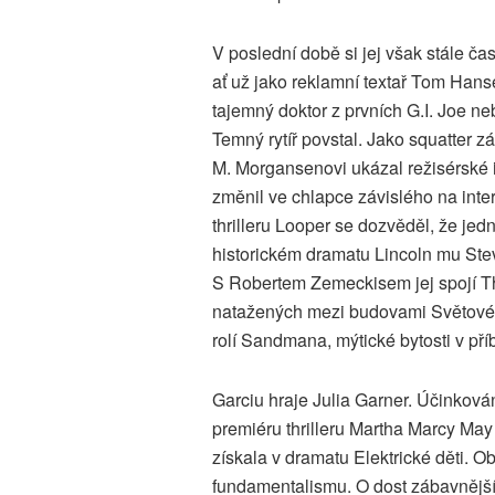
V poslední době si jej však stále ča
ať už jako reklamní textař Tom Han
tajemný doktor z prvních G.I. Joe ne
Temný rytíř povstal. Jako squatter z
M. Morgansenovi ukázal režisérské 
změnil ve chlapce závislého na inter
thrilleru Looper se dozvěděl, že jed
historickém dramatu Lincoln mu Stev
S Robertem Zemeckisem jej spojí Th
natažených mezi budovami Světovéh
rolí Sandmana, mýtické bytosti v př
Garciu hraje Julia Garner. Účinkov
premiéru thrilleru Martha Marcy May 
získala v dramatu Elektrické děti.
fundamentalismu. O dost zábavnější 