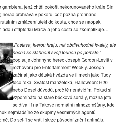
gamblera, jenž chtěl pokořit nekorunovaného krále Sin
) nerad prohrává v pokeru, což pozná přehnaně
utálním zmlácení utekl do kouta, chce se naopak
mladou striptérku Marcy a jeho cesta se zkomplikuje…
„Postava, kterou hraju, má obdivuhodné kvality, ale
nechá se stáhnout svojí touhou po pomstě,“
popisuje Johnnyho herec Joseph Gordon-Levitt v
rozhovoru pro Entertainment Weekly. Joseph
začínal jako dětská hvězda ve filmech jako Tudy
teče řeka, Svátost manželská, Halloween: H20
nebo Deset důvodů, proč tě nenávidím. Pokud si
vzpomínáte na staré béčkové seriály, možná jste
se dívali i na Takové normální mimozemšťany, kde
ek nejmladšího ze skupiny vesmírných agentů
mě. Do sci-fi se vrátil skrze původní znění animáku