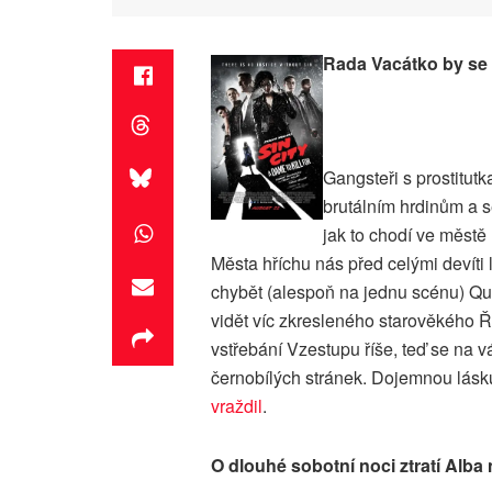
Rada Vacátko by se t
Gangsteři s prostitut
brutálním hrdinům a s
jak to chodí ve městě 
Města hříchu nás před celými devíti 
chybět (alespoň na jednu scénu) Qu
vidět víc zkresleného starověkého Ře
vstřebání Vzestupu říše, teď se na v
černobílých stránek. Dojemnou lásku
vraždil
.
O dlouhé sobotní noci ztratí Alba