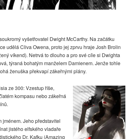
 soukromý vyšetřovatel Dwight McCarthy. Na začátku
race udělá Cliva Owena, proto jej zprvu hraje Josh Brolin
ený víkend). Netrvá to dlouho a pro své cíle si Dwighta
dová, týraná bohatým manželem Damienem. Jenže tohle
bohá ženuška překvapí zákeřnými plány.
ia ze 300: Vzestup říše,
e Zlatém kompasu nebo zákeřná
ínů.
m jménem. Jeho představitel
at jistého elfského vladaře
adistického Dr. Kafku (Amazing