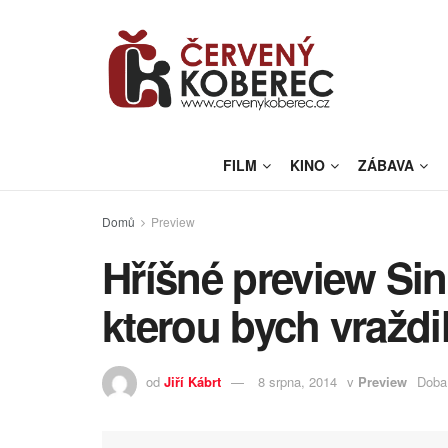
FILM
KINO
ZÁBAVA
Domů
Preview
Hříšné preview Sin
kterou bych vraždi
od
Jiří Kábrt
8 srpna, 2014
v
Preview
Doba 