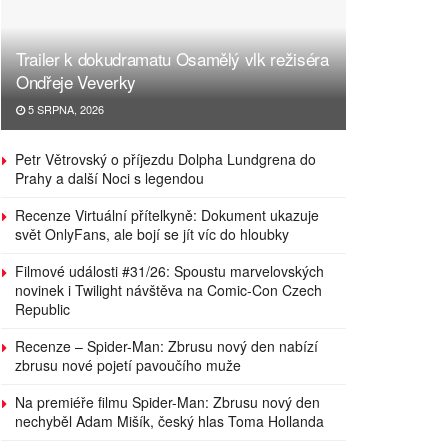
Trailer k dokudramatu Osamělý vlk režiséra
Ondřeje Veverky
5 SRPNA, 2026
Petr Větrovský o příjezdu Dolpha Lundgrena do
Prahy a další Noci s legendou
Recenze Virtuální přítelkyně: Dokument ukazuje
svět OnlyFans, ale bojí se jít víc do hloubky
Filmové události #31/26: Spoustu marvelovských
novinek i Twilight návštěva na Comic-Con Czech
Republic
Recenze – Spider-Man: Zbrusu nový den nabízí
zbrusu nové pojetí pavoučího muže
Na premiéře filmu Spider-Man: Zbrusu nový den
nechyběl Adam Mišík, český hlas Toma Hollanda