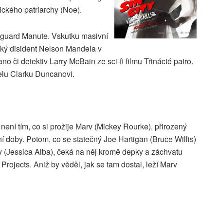
ického patriarchy (Noe).
yguard Manute. Vskutku masivní
ický disident Nelson Mandela v
či detektiv Larry McBain ze sci-fi filmu Třinácté patro.
lu Clarku Duncanovi.
není tím, co si prožije Marv (Mickey Rourke), přirozený
 doby. Potom, co se statečný Joe Hartigan (Bruce Willis)
 (Jessica Alba), čeká na něj kromě depky a záchvatu
ti Projects. Aniž by věděl, jak se tam dostal, leží Marv