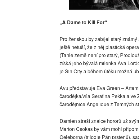
„A Dame to Kill For“
Pro ženskou by zabíjel starý známý
ještě netuší, že z něj plastická ope
(Tahle země není pro starý, Prodlouž
získá jeho bývalá milenka Ava Lor
je Sin City a během útěku možná u
Avu představuje Eva Green – Artemis
čarodějka/víla Serafina Pekkala v
čarodějnice Angelique z Temných st
Damien straší znalce hororů už svý
Marton Csokas by vám mohl připomín
Celeborna (trilogie Pán prstenů), s