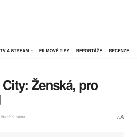
TV A STREAM
FILMOVÉ TIPY
REPORTÁŽE
RECENZE
 City: Ženská, pro
l
čtení: 9 minut
A
A