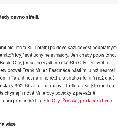
ady dávno střelil.
kami ničí morálku, úplatní poldové kazí pověst neúplatným
enátoři kryjí své úchylné synátory. Jen chabý popis toho,
Basin City, jemuž se výstižně říká Sin City. Do svého
lety pozval Frank Miller. Fascinace násilím, u níž nesměl
entin Tarantino, nám nenechala spát o nic míň než chuť
cka v 300: Bitvě u Thermopyl. Třetinu roku jste měli na
ás chystají i nové Millerovy povídky z převážně
 nám předestírá titul
Sin City: Ženská, pro kterou bych
 na váze