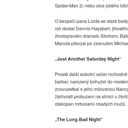
Spider-Man 2) nebo otce jistého bibl
O bezpečí pana Lorda se stará bod
roli dostal Dennis Haysbert, jihoafr
životopisném dramatu Sbohem, Bafano 
Manuta převzal po zesnulém Michae
„Just Another Saturday Night“
Prostě další sobotní večer rozhodně 
barbar, narozený bohužel do moderní
znovusetkal s jeho milovanou Nancy
žárlivosti probuzení na silnici u čtvr
obklopen mrtvolami mladých mužů.
„The Long Bad Night“