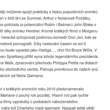
stěji můžeme spojit prakticky s řadou populárních snímků,
sen v 500 dní se Summer, Arthur v Nolanově Počátku,
bo policista (a potenciální Robin i Batman) John Blake v
ářil díky snímku Hersher. Kromě krátkých filmů o Morganu
i herecké schopnosti podivnou komedií Don Jon, kde se
netové pornografii. Díky cestování časem ve sci-fi
nou bude vypadat jako Hartiga…, chci říct Bruce Willis. V
en Spielberg přiřkl syna tohoto legendárního prezidenta.
e Walk, zpracování přechodu Philippa Petita na drátech
o obchodního centra. Plánuje proniknout do našich snů
íbězích od Neila Gaimana.
ání v krátkých snímcích roku 2010 předznamenalo
Marlane o pouhý rok později. Hlavní roli pak rychle
 Oba filmy vyprávěly o podobách náboženského
měla být Charlieho malá tajemství. Naopak ještě větší