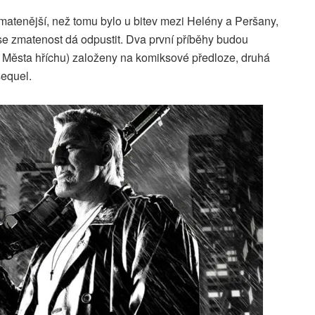
matenější, než tomu bylo u bitev mezi Helény a Peršany,
 se zmatenost dá odpustit. Dva první příběhy budou
o Města hříchu) založeny na komiksové předloze, druhá
sequel.