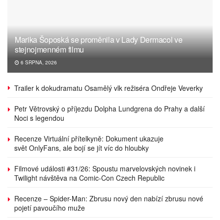
Marika Šoposká se proměnila v Lady Dermacol ve
stejnojmenném filmu
6 SRPNA, 2026
Trailer k dokudramatu Osamělý vlk režiséra Ondřeje Veverky
Petr Větrovský o příjezdu Dolpha Lundgrena do Prahy a další
Noci s legendou
Recenze Virtuální přítelkyně: Dokument ukazuje
svět OnlyFans, ale bojí se jít víc do hloubky
Filmové události #31/26: Spoustu marvelovských novinek i
Twilight návštěva na Comic-Con Czech Republic
Recenze – Spider-Man: Zbrusu nový den nabízí zbrusu nové
pojetí pavoučího muže