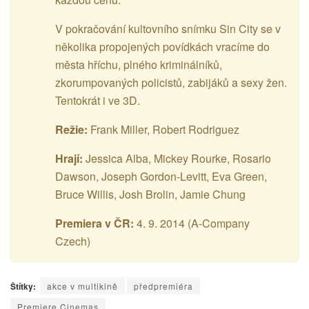
V pokračování kultovního snímku Sin City se v
několika propojených povídkách vracíme do
města hříchu, plného kriminálníků,
zkorumpovaných policistů, zabijáků a sexy žen.
Tentokrát i ve 3D.
Režie:
Frank Miller, Robert Rodriguez
Hrají:
Jessica Alba, Mickey Rourke, Rosario
Dawson, Joseph Gordon-Levitt, Eva Green,
Bruce Willis, Josh Brolin, Jamie Chung
Premiera v ČR:
4. 9. 2014 (A-Company
Czech)
Štítky:
akce v multikině
předpremiéra
Premiere Cinemas