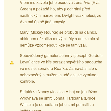
Vtom mu zavolá jeho osudová žena Ava (Eva
Green) a požádá ho, aby jí ochránil před
násilnickým manželem. Dwight však netuší, že
Ava má úplně jiné úmysly.
Marv (Mickey Rourke) se probudí na dálnici,
obklopen několika mrtvými těly a ani za nic si
nemůže vzpomenout, kde se tam vzal.
Sebevědomý gambler Johnny (Joseph Gordon-
Levitt) chce ve hře porazit největšího padoucha
ve městě, senátora Roarka. Zahrává si ale s
nebezpečným mužem a události se vymknou
kontrole.
Striptérka Nancy (Jessica Alba) se jen těžce
vyrovnává se smrtí Johna Hartigana (Bruce
Willis) a je odhodlaná jeho smrt pomstít za
každou cenu.