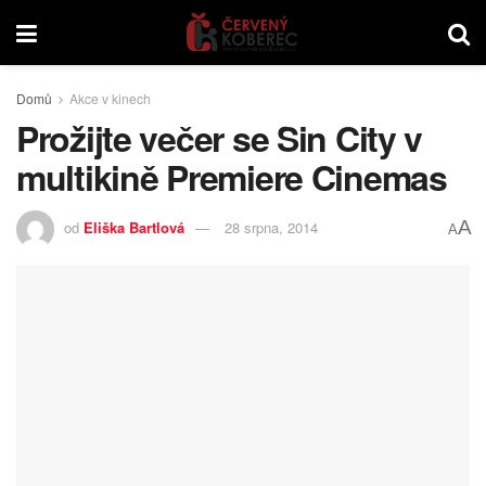
Domů
Akce v kinech
Prožijte večer se Sin City v
multikině Premiere Cinemas
A
od
Eliška Bartlová
28 srpna, 2014
A