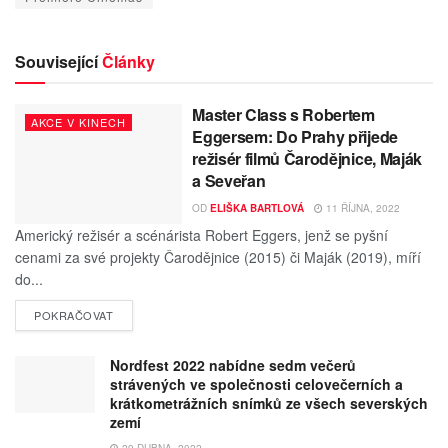
Související
Články
Master Class s Robertem
AKCE V KINECH
Eggersem: Do Prahy přijede
režisér filmů Čarodějnice, Maják
a Seveřan
OD
ELIŠKA BARTLOVÁ
11 ŘÍJNA, 2022
Americký režisér a scénárista Robert Eggers, jenž se pyšní
cenami za své projekty Čarodějnice (2015) či Maják (2019), míří
do...
POKRAČOVAT
Nordfest 2022 nabídne sedm večerů
strávených ve společnosti celovečerních a
krátkometrážních snímků ze všech severských
zemí
29 DUBNA, 2022