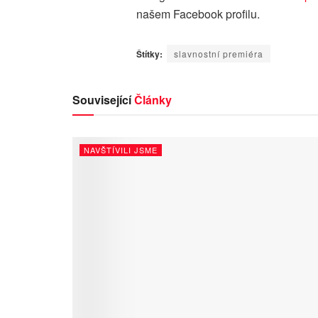
našem Facebook profilu.
Štítky:
slavnostní premiéra
Související
Články
NAVŠTÍVILI JSME