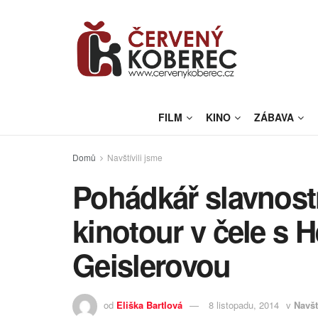
FILM
KINO
ZÁBAVA
Domů
Navštívili jsme
Pohádkář slavnostn
kinotour v čele s 
Geislerovou
od
Eliška Bartlová
8 listopadu, 2014
v
Navšt