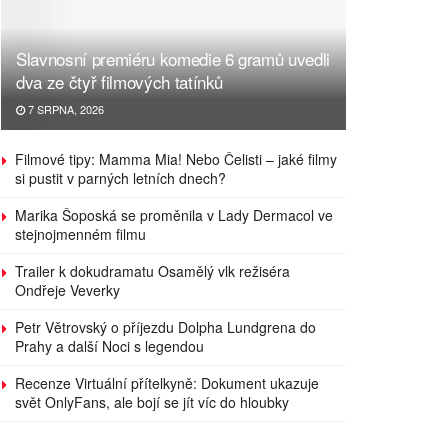
Slavnosní premiéru komedie 6 gramů uvedli
dva ze čtyř filmových tatínků
7 SRPNA, 2026
Filmové tipy: Mamma Mia! Nebo Čelisti – jaké filmy
si pustit v parných letních dnech?
Marika Šoposká se proměnila v Lady Dermacol ve
stejnojmenném filmu
Trailer k dokudramatu Osamělý vlk režiséra
Ondřeje Veverky
Petr Větrovský o příjezdu Dolpha Lundgrena do
Prahy a další Noci s legendou
Recenze Virtuální přítelkyně: Dokument ukazuje
svět OnlyFans, ale bojí se jít víc do hloubky