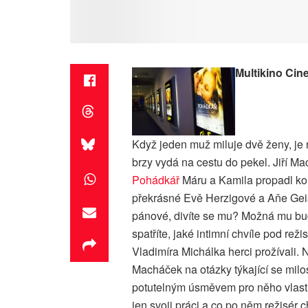
Multikino Cin
Když jeden muž miluje dvě ženy, je 
brzy vydá na cestu do pekel. Jiří Ma
Pohádkář
Máru a Kamila propadl kou
překrásné Evě Herzigové a Aňe Gei
pánové, divíte se mu? Možná mu bude
spatříte, jaké intimní chvíle pod rež
Vladimíra Michálka herci prožívali. N
Macháček na otázky týkající se milo
potutelným úsměvem pro něho vlastn
jen svoji práci a co po něm režisér c