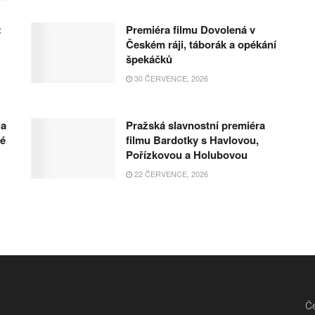
:
Premiéra filmu Dovolená v
Českém ráji, táborák a opékání
špekáčků
30 ČERVENCE, 2026
la
Pražská slavnostní premiéra
hé
filmu Bardotky s Havlovou,
Pořízkovou a Holubovou
22 ČERVENCE, 2026
Če