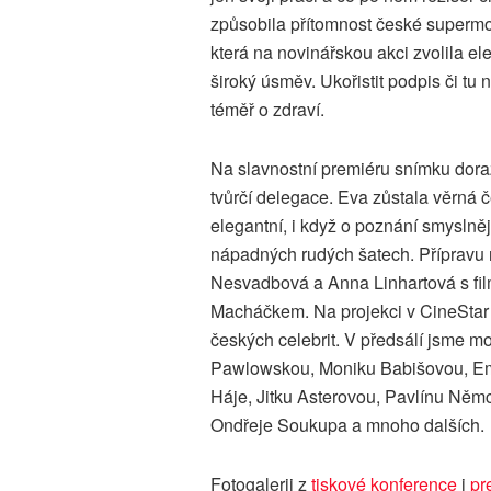
způsobila přítomnost české superm
která na novinářskou akci zvolila el
široký úsměv. Ukořistit podpis či tu n
téměř o zdraví.
Na slavnostní premiéru snímku dora
tvůrčí delegace. Eva zůstala věrná č
elegantní, i když o poznání smyslněj
nápadných rudých šatech. Přípravu 
Nesvadbová a Anna Linhartová s fil
Macháčkem. Na projekci v CineStar 
českých celebrit. V předsálí jsme m
Pawlowskou, Moniku Babišovou, E
Háje, Jitku Asterovou, Pavlínu Něm
Ondřeje Soukupa a mnoho dalších.
Fotogalerii z
tiskové konference
i
pr