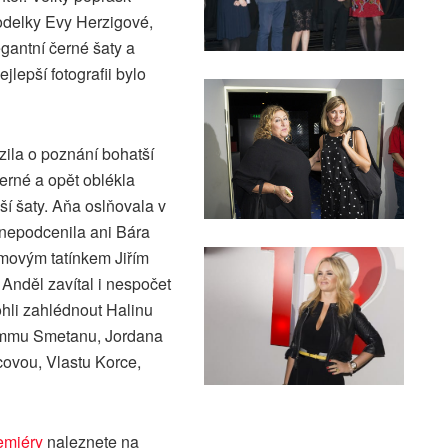
odelky Evy Herzigové,
egantní černé šaty a
ejlepší fotografii bylo
zila o poznání bohatší
erné a opět oblékla
ší šaty. Aňa oslňovala v
nepodcenila ani Bára
movým tatínkem Jiřím
Anděl zavítal i nespočet
ohli zahlédnout Halinu
mmu Smetanu, Jordana
covou, Vlastu Korce,
emiéry
naleznete na