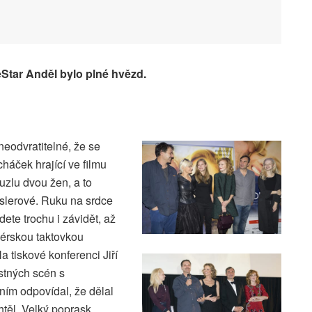
eStar Anděl bylo plné hvězd.
neodvratitelné, že se
cháček hrající ve filmu
zlu dvou žen, a to
slerové. Ruku na srdce
te trochu i závidět, až
isérskou taktovkou
a tiskové konferenci Jiří
stných scén s
ím odpovídal, že dělal
htěl. Velký poprask