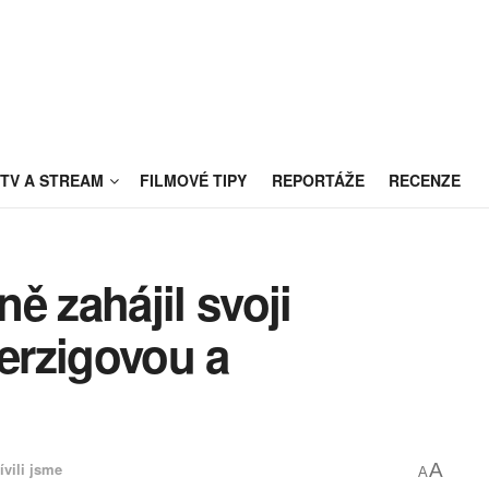
TV A STREAM
FILMOVÉ TIPY
REPORTÁŽE
RECENZE
ě zahájil svoji
Herzigovou a
ívili jsme
A
A