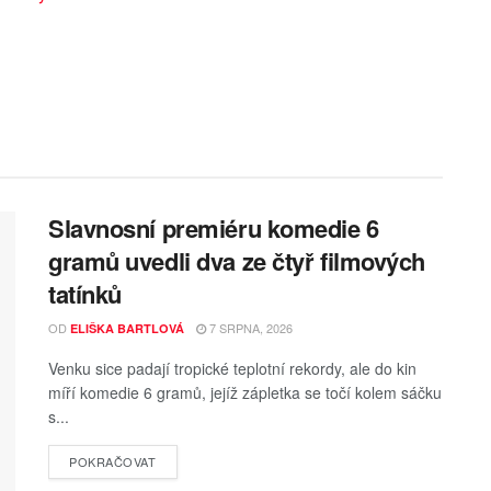
Slavnosní premiéru komedie 6
gramů uvedli dva ze čtyř filmových
tatínků
OD
7 SRPNA, 2026
ELIŠKA BARTLOVÁ
Venku sice padají tropické teplotní rekordy, ale do kin
míří komedie 6 gramů, jejíž zápletka se točí kolem sáčku
s...
POKRAČOVAT