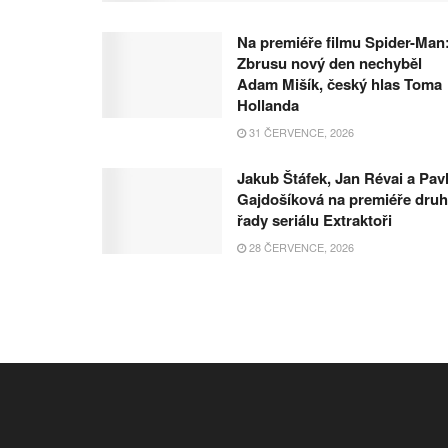
Na premiéře filmu Spider-Man
Zbrusu nový den nechyběl
Adam Mišík, český hlas Toma
Hollanda
31 ČERVENCE, 2026
Jakub Štáfek, Jan Révai a Pav
Gajdošíková na premiéře dru
řady seriálu Extraktoři
28 ČERVENCE, 2026