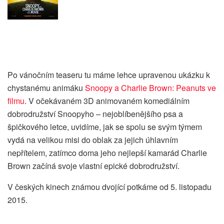
Po vánočním teaseru tu máme lehce upravenou ukázku k
chystanému animáku
Snoopy a Charlie Brown: Peanuts ve
filmu
. V o
čekávaném 3D animovaném komediálním
dobrodružství Snoopyho – nejoblíbenějšího psa a
špičkového letce, uvidíme, jak se spolu se svým týmem
vydá na velikou misi do oblak za jejich úhlavním
nepřítelem, zatímco doma jeho nejlepší kamarád Charlie
Brown začíná svoje vlastní epické dobrodružství.
V českých kinech známou dvojící potkáme od 5. listopadu
2015.