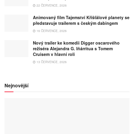
22 ČERVENCE, 2026
Animovaný film Tajemství Křišťálové planety se
představuje trailerem s českým dabingem
16 ČERVENCE, 2026
Nový trailer ke komedii Digger oscarového
režiséra Alejandra G. Iñárritua s Tomem
Cruisem v hlavní roli
13 ČERVENCE, 2026
Nejnovější