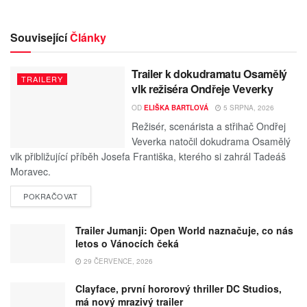
Související
Články
Trailer k dokudramatu Osamělý
TRAILERY
vlk režiséra Ondřeje Veverky
OD
ELIŠKA BARTLOVÁ
5 SRPNA, 2026
Režisér, scenárista a střihač Ondřej
Veverka natočil dokudrama Osamělý
vlk přibližující příběh Josefa Františka, kterého si zahrál Tadeáš
Moravec.
POKRAČOVAT
Trailer Jumanji: Open World naznačuje, co nás
letos o Vánocích čeká
29 ČERVENCE, 2026
Clayface, první hororový thriller DC Studios,
má nový mrazivý trailer