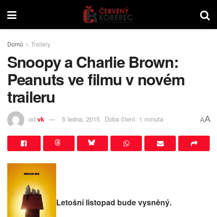
Domů
Trailery
Snoopy a Charlie Brown:
Peanuts ve filmu v novém
traileru
A
od
vk
5 ledna, 2015
Doba čtení: 1 minuta
A
Letošní listopad bude vysněný.