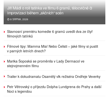
Jiří Mádl o roli tatínka ve filmu 6 gramů, tělocvičně či
improvizaci během „akčních“ scén
8 SRPNA, 2026
Slavnosní premiéru komedie 6 gramů uvedli dva ze čtyř
filmových tatínků
Filmové tipy: Mamma Mia! Nebo Čelisti – jaké filmy si pustit
v parných letních dnech?
Marika Šoposká se proměnila v Lady Dermacol ve
stejnojmenném filmu
Trailer k dokudramatu Osamělý vlk režiséra Ondřeje Veverky
Petr Větrovský o příjezdu Dolpha Lundgrena do Prahy a další
Noci s legendou