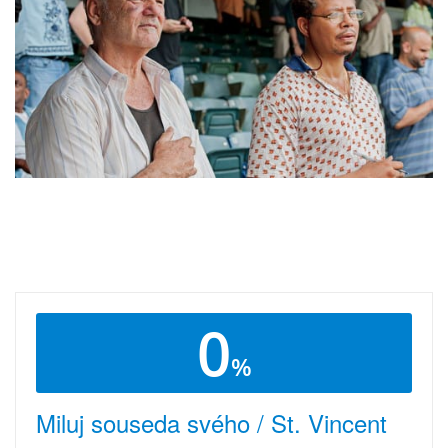
0
%
Miluj souseda svého / St. Vincent