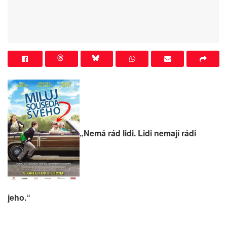
„Nemá rád lidi. Lidi nemají rádi
jeho.“