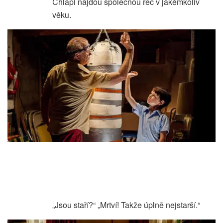
Chlapi najdou společnou řeč v jakémkoliv
věku.
„Jsou staří?“ „Mrtví! Takže úplně nejstarší.“