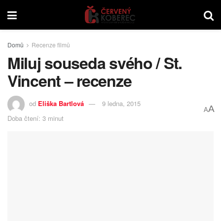
Domů
Recenze filmů
Miluj souseda svého / St.
Vincent – recenze
od
Eliška Bartlová
9 ledna, 2015
A
A
Doba čtení: 3 minut