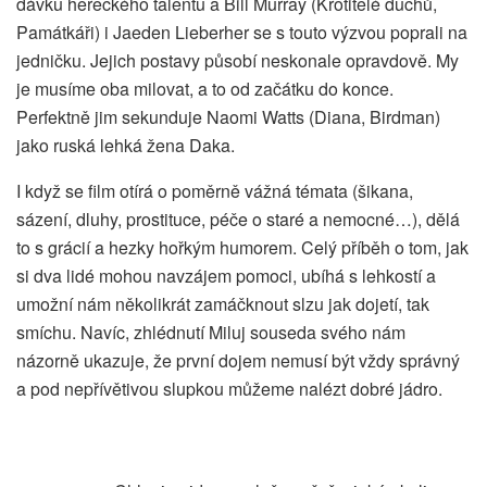
dávku hereckého talentu a Bill Murray (Krotitelé duchů,
Památkáři) i Jaeden Lieberher se s touto výzvou poprali na
jedničku. Jejich postavy působí neskonale opravdově. My
je musíme oba milovat, a to od začátku do konce.
Perfektně jim sekunduje Naomi Watts (Diana, Birdman)
jako ruská lehká žena Daka.
I když se film otírá o poměrně vážná témata (šikana,
sázení, dluhy, prostituce, péče o staré a nemocné…), dělá
to s grácií a hezky hořkým humorem. Celý příběh o tom, jak
si dva lidé mohou navzájem pomoci, ubíhá s lehkostí a
umožní nám několikrát zamáčknout slzu jak dojetí, tak
smíchu. Navíc, zhlédnutí Miluj souseda svého nám
názorně ukazuje, že první dojem nemusí být vždy správný
a pod nepřívětivou slupkou můžeme nalézt dobré jádro.