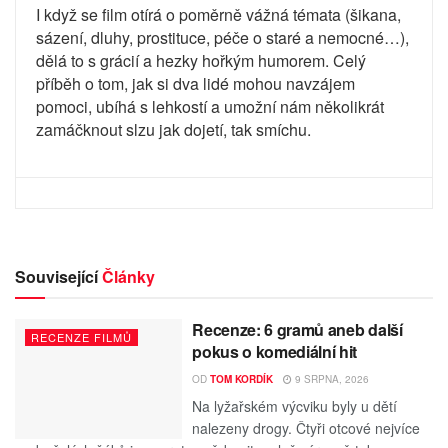
I když se film otírá o poměrně vážná témata (šikana,
sázení, dluhy, prostituce, péče o staré a nemocné…),
dělá to s grácií a hezky hořkým humorem. Celý
příběh o tom, jak si dva lidé mohou navzájem
pomoci, ubíhá s lehkostí a umožní nám několikrát
zamáčknout slzu jak dojetí, tak smíchu.
Související
Články
Recenze: 6 gramů aneb další
RECENZE FILMŮ
pokus o komediální hit
OD
TOM KORDÍK
9 SRPNA, 2026
Na lyžařském výcviku byly u dětí
nalezeny drogy. Čtyři otcové nejvíce