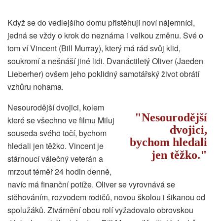
Když se do vedlejšího domu přistěhují noví nájemníci,
jedná se vždy o krok do neznáma i velkou změnu. Své o
tom ví Vincent (Bill Murray), který má rád svůj klid,
soukromí a nešnáší jiné lidi. Dvanáctiletý Oliver (Jaeden
Lieberher) ovšem jeho poklidný samotářský život obrátí
vzhůru nohama.
Nesourodější dvojici, kolem
Nesourodější
které se všechno ve filmu Miluj
dvojici,
souseda svého točí, bychom
bychom hledali
hledali jen těžko. Vincent je
jen těžko.
stárnoucí válečný veterán a
mrzout téměř 24 hodin denně,
navíc má finanční potíže. Oliver se vyrovnává se
stěhováním, rozvodem rodičů, novou školou i šikanou od
spolužáků. Ztvárnění obou rolí vyžadovalo obrovskou