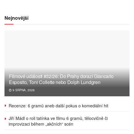
Nejnovější
Filmové události #32/26: Do Prahy dorazí Giancarlo
Esposito, Toni Collette nebo Dolph Lundgren
9 SRPNA, 2026
Recenze: 6 gramů aneb další pokus o komediální hit
Jiří Mádl o roli tatínka ve filmu 6 gramů, tělocvičně či
improvizaci během „akčních“ scén