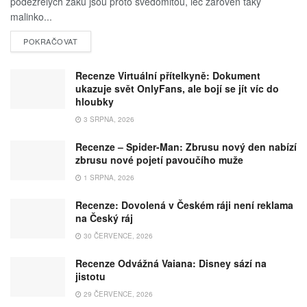
podezřelých žáků jsou proto svědomitou, leč zároveň taky
malinko...
POKRAČOVAT
Recenze Virtuální přítelkyně: Dokument
ukazuje svět OnlyFans, ale bojí se jít víc do
hloubky
3 SRPNA, 2026
Recenze – Spider-Man: Zbrusu nový den nabízí
zbrusu nové pojetí pavoučího muže
1 SRPNA, 2026
Recenze: Dovolená v Českém ráji není reklama
na Český ráj
30 ČERVENCE, 2026
Recenze Odvážná Vaiana: Disney sází na
jistotu
29 ČERVENCE, 2026